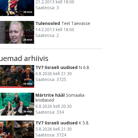
21.2.2013 kell 18.00
Saateosa: 3
20 min
Tulenooled
Teel Taevasse
14.2.2013 kell 18.00
Saateosa: 2
20 min
uemad arhiivis
TV7 Iisraeli uudised
N 6.8.
6.8.2026 kell 21.30
Saateosa: 3725
15 min
Märtrite hääl
Somaalia
kristlased
6.8.2026 kell 20.30
Saateosa: 334
30 min
TV7 Iisraeli uudised
K 5.8.
5.8.2026 kell 21.30
Saateosa: 3724