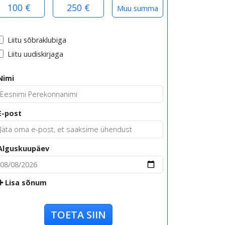
100 €
250 €
Liitu sõbraklubiga
Liitu uudiskirjaga
Nimi
E-post
Alguskuupäev
Lisa sõnum
TOETA SIIN