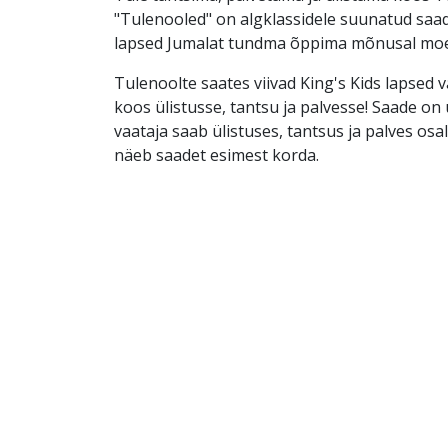
"Tulenooled" on algklassidele suunatud saad
lapsed Jumalat tundma õppima mõnusal moe
Tulenoolte saates viivad King's Kids lapsed 
koos ülistusse, tantsu ja palvesse! Saade on ü
vaataja saab ülistuses, tantsus ja palves osal
näeb saadet esimest korda.