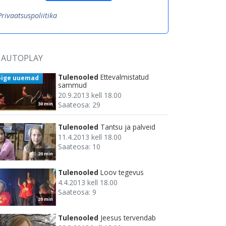
Privaatsuspoliitika
AUTOPLAY
Tulenooled
Ettevalmistatud
õige uuemad
sammud
20.9.2013 kell 18.00
Saateosa: 29
30 min
Tulenooled
Tantsu ja palveid
11.4.2013 kell 18.00
Saateosa: 10
20 min
Tulenooled
Loov tegevus
4.4.2013 kell 18.00
Saateosa: 9
20 min
Tulenooled
Jeesus tervendab