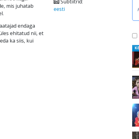
Subtiitrid:
e, mis juhatab
eesti
l.
vaatajad endaga
les ehitatud nii, et
eda ka siis, kui
K