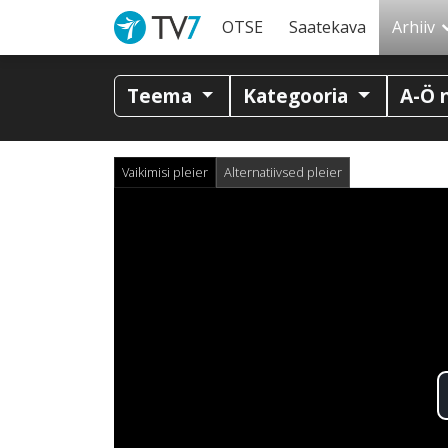
OTSE
Saatekava
Arhiiv
Teema
Kategooria
A-Ö 
Vaikimisi pleier
Alternatiivsed pleier