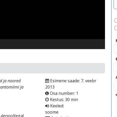
video
ed ja noored
Esimene saade: 7. veebr
pantomiimi ja
2013
Osa number: 1
Kestus: 30 min
Keeled:
soome
ulenooltega!