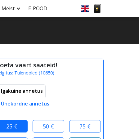
Meist
E-POOD
oeta väärt saateid!
elgitus:
Tulenooled
(
10650
)
Igakuine annetus
Ühekordne annetus
25 €
50 €
75 €