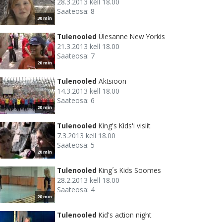
28.3.2013 kell 18.00
Saateosa: 8
30 min
Tulenooled
Ülesanne New Yorkis
21.3.2013 kell 18.00
Saateosa: 7
20 min
Tulenooled
Aktsioon
14.3.2013 kell 18.00
Saateosa: 6
20 min
Tulenooled
King's Kids'i visiit
7.3.2013 kell 18.00
Saateosa: 5
20 min
Tulenooled
King´s Kids Soomes
28.2.2013 kell 18.00
Saateosa: 4
20 min
Tulenooled
Kid's action night