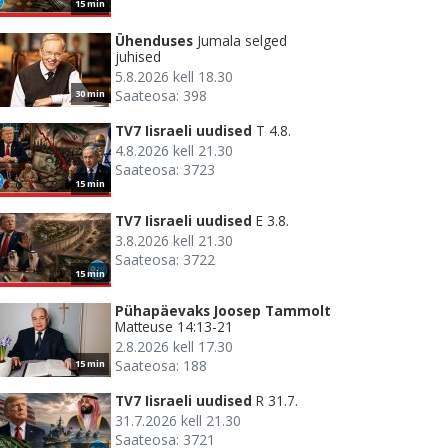
15 min
Ühenduses
Jumala selged
juhised
5.8.2026 kell 18.30
Saateosa: 398
30 min
TV7 Iisraeli uudised
T 4.8.
4.8.2026 kell 21.30
Saateosa: 3723
15 min
TV7 Iisraeli uudised
E 3.8.
3.8.2026 kell 21.30
Saateosa: 3722
15 min
Pühapäevaks Joosep Tammolt
Matteuse 14:13-21
2.8.2026 kell 17.30
Saateosa: 188
15 min
TV7 Iisraeli uudised
R 31.7.
31.7.2026 kell 21.30
Saateosa: 3721