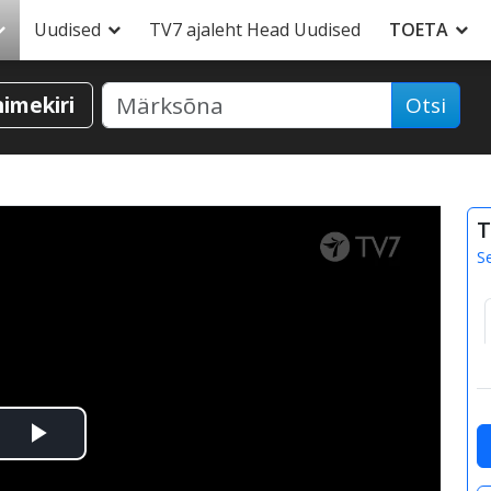
Uudised
TV7 ajaleht Head Uudised
TOETA
nimekiri
Otsi
T
S
Esita