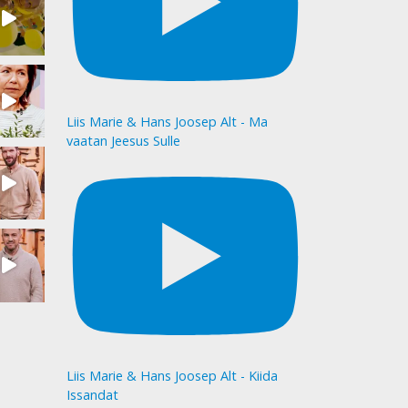
Liis Marie & Hans Joosep Alt - Ma
vaatan Jeesus Sulle
Liis Marie & Hans Joosep Alt - Kiida
Issandat