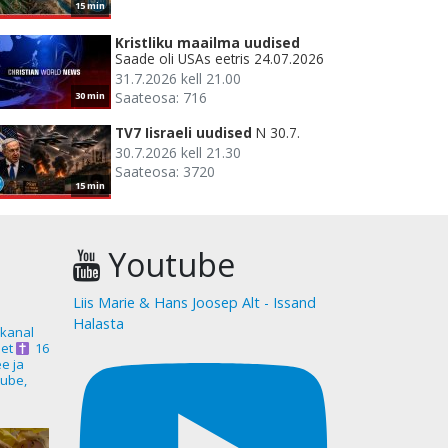
15 min
Kristliku maailma uudised
Saade oli USAs eetris 24.07.2026
31.7.2026 kell 21.00
Saateosa: 716
30 min
TV7 Iisraeli uudised
N 30.7.
30.7.2026 kell 21.30
Saateosa: 3720
15 min
Youtube
Liis Marie & Hans Joosep Alt - Issand
Halasta
akanal
et
16
ee ja
ube,