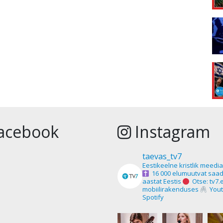
acebook
Instagram
taevas_tv7
Eestikeelne kristlik meedi
16 000 elumuutvat saad
aastat Eestis
Otse: tv7.
mobiilirakenduses
Yout
Spotify