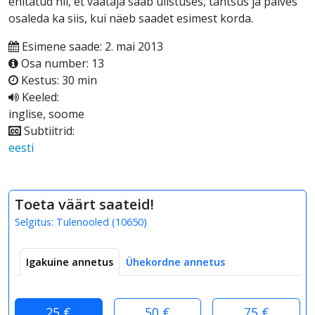
ehitatud nii, et vaataja saab ülistuses, tantsus ja palves
osaleda ka siis, kui näeb saadet esimest korda.
Esimene saade: 2. mai 2013
Osa number: 13
Kestus: 30 min
Keeled:
inglise, soome
Subtiitrid:
eesti
Toeta väärt saateid!
Selgitus:
Tulenooled
(
10650
)
Igakuine annetus
Ühekordne annetus
25 €
50 €
75 €