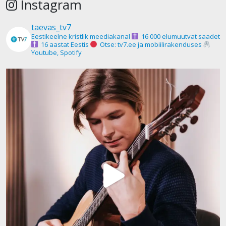
Instagram
taevas_tv7
Eestikeelne kristlik meediakanal
16 000 elumuutvat saadet
16 aastat Eestis
Otse: tv7.ee ja mobiilirakenduses
Youtube, Spotify