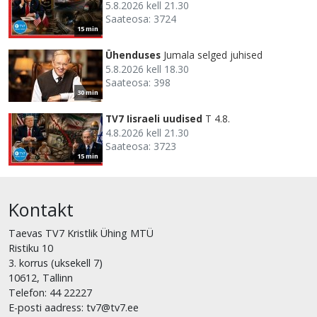
5.8.2026 kell 21.30
Saateosa: 3724
15 min
Ühenduses
Jumala selged juhised
5.8.2026 kell 18.30
Saateosa: 398
30 min
TV7 Iisraeli uudised
T 4.8.
4.8.2026 kell 21.30
Saateosa: 3723
15 min
Kontakt
Taevas TV7 Kristlik Ühing MTÜ
Ristiku 10
3. korrus (uksekell 7)
10612, Tallinn
Telefon: 44 22227
E-posti aadress: tv7@tv7.ee