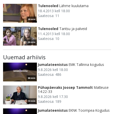
Tulenooled
Lähme kuulutama
18.4.2013 kell 18.00
Saateosa: 11
30 min
Tulenooled
Tantsu ja palveid
11.4.2013 kell 18.00
Saateosa: 10
20 min
Uuemad arhiivis
Jumalateenistus
EMK Tallinna kogudus
9.8.2026 kell 18.00
Saateosa: 486
90 min
Pühapäevaks Joosep Tammolt
Matteuse
14:22-33
9.8.2026 kell 17.30
Saateosa: 189
10 min
Jumalateenistus
EKNK Toompea Kogudus