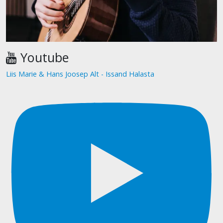
Youtube
Liis Marie & Hans Joosep Alt - Issand Halasta