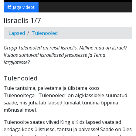
Jaga videot
Iisraelis 1/7
Lapsed
Tulenooled
Grupp Tulenooled on reisil Iisraelis. Milline maa on Iisrael?
Kuidas suhtuvad iisraellased Jeesusesse ja Tema
järgijatesse?
Tulenooled
Tule tantsima, palvetama ja ülistama koos
Tulenooltega! "Tulenooled" on algklassidele suunatud
saade, mis juhatab lapsed Jumalat tundma õppima
mõnusal moel.
Tulenoolte saates viivad King's Kids lapsed vaatajad
endaga koos ülistusse, tantsu ja palvesse! Saade on üles