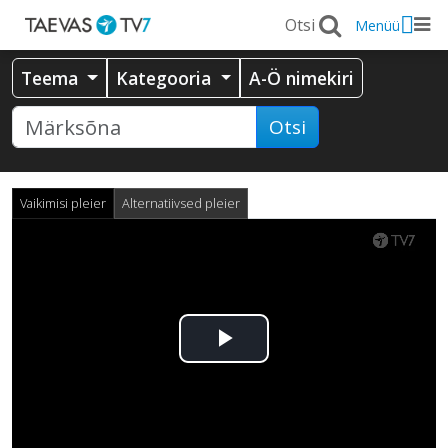
Menüü
Teema
Kategooria
A-Ö nimekiri
Otsi
Vaikimisi pleier
Alternatiivsed pleier
Esita
video