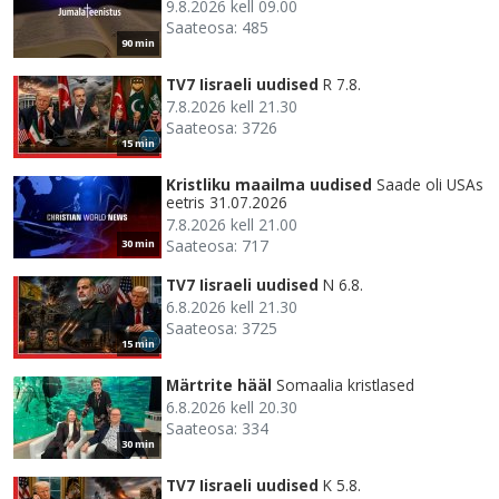
9.8.2026 kell 09.00
Saateosa: 485
90 min
TV7 Iisraeli uudised
R 7.8.
7.8.2026 kell 21.30
Saateosa: 3726
15 min
Kristliku maailma uudised
Saade oli USAs
eetris 31.07.2026
7.8.2026 kell 21.00
Saateosa: 717
30 min
TV7 Iisraeli uudised
N 6.8.
6.8.2026 kell 21.30
Saateosa: 3725
15 min
Märtrite hääl
Somaalia kristlased
6.8.2026 kell 20.30
Saateosa: 334
30 min
TV7 Iisraeli uudised
K 5.8.