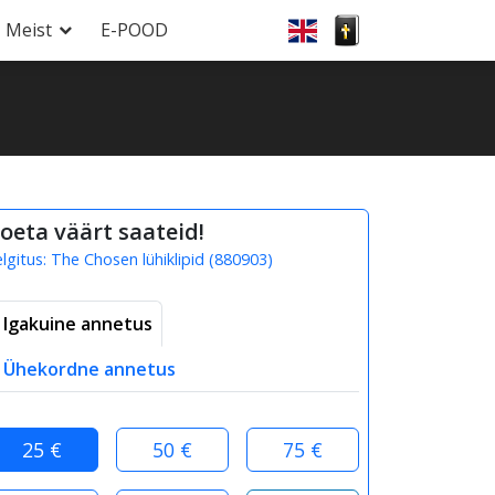
Meist
E-POOD
oeta väärt saateid!
elgitus:
The Chosen lühiklipid
(
880903
)
Igakuine annetus
Ühekordne annetus
25 €
50 €
75 €