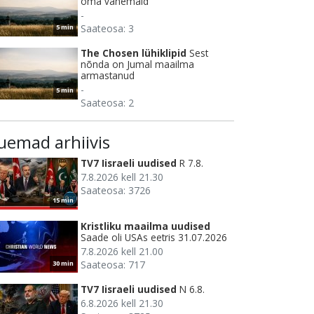
oma vanemaid
-
Saateosa: 3
5 min
The Chosen lühiklipid
Sest
nõnda on Jumal maailma
armastanud
-
5 min
Saateosa: 2
uemad arhiivis
TV7 Iisraeli uudised
R 7.8.
7.8.2026 kell 21.30
Saateosa: 3726
15 min
Kristliku maailma uudised
Saade oli USAs eetris 31.07.2026
7.8.2026 kell 21.00
Saateosa: 717
30 min
TV7 Iisraeli uudised
N 6.8.
6.8.2026 kell 21.30