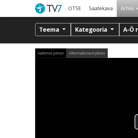
OTSE
Saatekava
Arhiiv
Teema
Kategooria
A-Ö 
Vaikimisi pleier
Alternatiivsed pleier