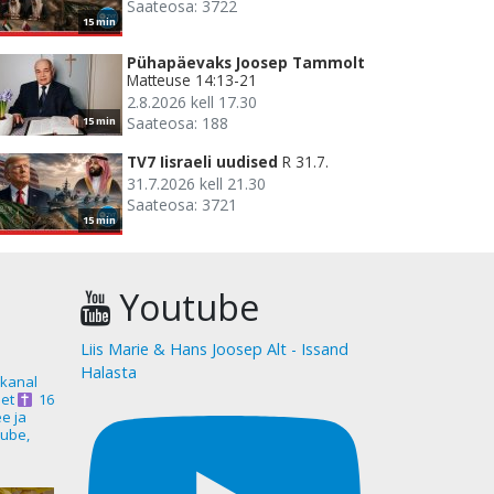
Saateosa: 3722
15 min
Pühapäevaks Joosep Tammolt
Matteuse 14:13-21
2.8.2026 kell 17.30
Saateosa: 188
15 min
TV7 Iisraeli uudised
R 31.7.
31.7.2026 kell 21.30
Saateosa: 3721
15 min
Youtube
Liis Marie & Hans Joosep Alt - Issand
Halasta
akanal
et
16
ee ja
ube,