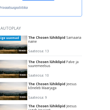
Privaatsuspoliitika
AUTOPLAY
The Chosen lühiklipid
Samaaria
õige uuemad
naine
-
Saateosa: 13
10 min
The Chosen lühiklipid
Palve ja
suuremeelsus
-
Saateosa: 10
5 min
The Chosen lühiklipid
Jeesus
kõneleb Maarjaga
-
Saateosa: 9
5 min
The Chosen lühiklipid
Jeesus
jagab Jesajast