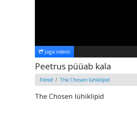
Jaga videot
Peetrus püüab kala
Filmid
The Chosen lühiklipid
The Chosen lühiklipid