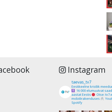
acebook
Instagram
taevas_tv7
Eestikeelne kristlik meedi
16 000 elumuutvat saad
aastat Eestis
Otse: tv7.
mobiilirakenduses
Yout
Spotify