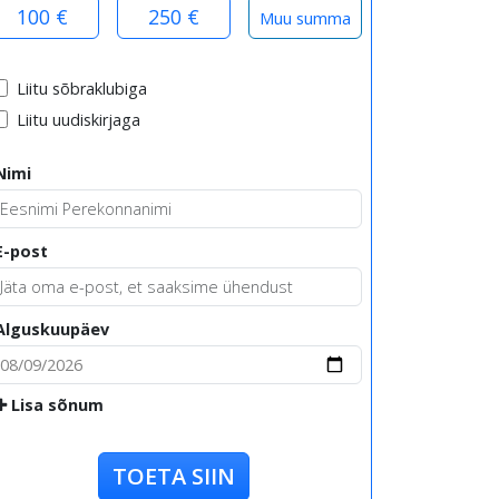
100 €
250 €
Liitu sõbraklubiga
Liitu uudiskirjaga
Nimi
E-post
Alguskuupäev
Lisa sõnum
TOETA SIIN