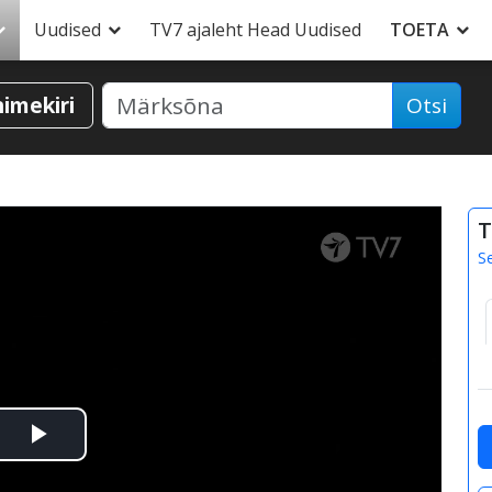
Uudised
TV7 ajaleht Head Uudised
TOETA
nimekiri
Otsi
T
S
Esita