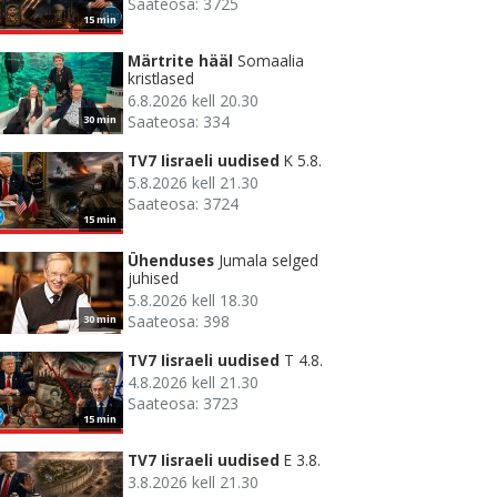
Saateosa: 3725
15 min
Märtrite hääl
Somaalia
kristlased
6.8.2026 kell 20.30
Saateosa: 334
30 min
TV7 Iisraeli uudised
K 5.8.
5.8.2026 kell 21.30
Saateosa: 3724
15 min
Ühenduses
Jumala selged
juhised
5.8.2026 kell 18.30
Saateosa: 398
30 min
TV7 Iisraeli uudised
T 4.8.
4.8.2026 kell 21.30
Saateosa: 3723
15 min
TV7 Iisraeli uudised
E 3.8.
3.8.2026 kell 21.30