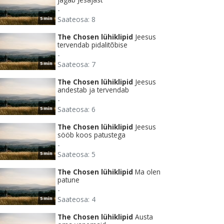
-
Saateosa: 8
5 min
The Chosen lühiklipid
Jeesus
tervendab pidalitõbise
-
Saateosa: 7
5 min
The Chosen lühiklipid
Jeesus
andestab ja tervendab
-
Saateosa: 6
5 min
The Chosen lühiklipid
Jeesus
sööb koos patustega
-
Saateosa: 5
5 min
The Chosen lühiklipid
Ma olen
patune
-
Saateosa: 4
5 min
The Chosen lühiklipid
Austa