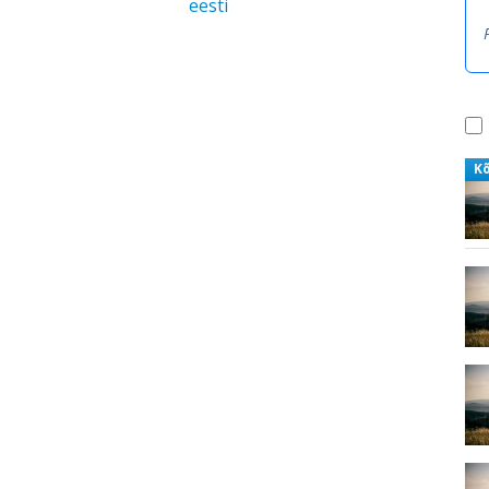
eesti
K