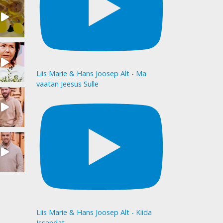
Liis Marie & Hans Joosep Alt - Ma
vaatan Jeesus Sulle
Liis Marie & Hans Joosep Alt - Kiida
Issandat