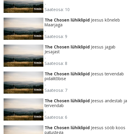
-
Saateosa: 10
5 min
The Chosen lühiklipid
Jeesus kõneleb
Maarjaga
-
Saateosa: 9
5 min
The Chosen lühiklipid
Jeesus jagab
Jesajast
-
Saateosa: 8
5 min
The Chosen lühiklipid
Jeesus tervendab
pidalitõbise
-
Saateosa: 7
5 min
The Chosen lühiklipid
Jeesus andestab ja
tervendab
-
Saateosa: 6
5 min
The Chosen lühiklipid
Jeesus sööb koos
patustega