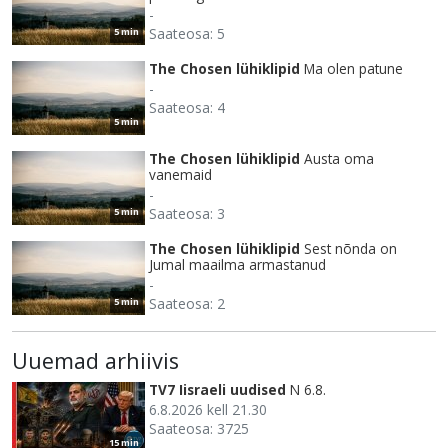
-
Saateosa: 5
5 min
The Chosen lühiklipid
Ma olen patune
-
Saateosa: 4
5 min
The Chosen lühiklipid
Austa oma
vanemaid
-
Saateosa: 3
5 min
The Chosen lühiklipid
Sest nõnda on
Jumal maailma armastanud
-
Saateosa: 2
5 min
Uuemad arhiivis
TV7 Iisraeli uudised
N 6.8.
6.8.2026 kell 21.30
Saateosa: 3725
15 min