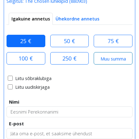
Selgitus:
The Chosen lühiklipid
(
880903
)
Igakuine annetus
Ühekordne annetus
25 €
50 €
75 €
100 €
250 €
Liitu sõbraklubiga
Liitu uudiskirjaga
Nimi
E-post