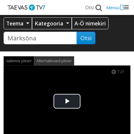
Menüü
Teema
Kategooria
A-Ö nimekiri
Otsi
Vaikimisi pleier
Alternatiivsed pleier
Esita
video