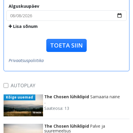
Alguskuupäev
Lisa sõnum
TOETA SIIN
Privaatsuspoliitika
AUTOPLAY
The Chosen lühiklipid
Samaaria naine
Kõige uuemad
-
Saateosa: 13
10 min
The Chosen lühiklipid
Palve ja
suuremeelsus