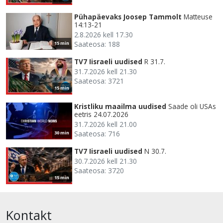
Pühapäevaks Joosep Tammolt
Matteuse
14:13-21
2.8.2026 kell 17.30
Saateosa: 188
15 min
TV7 Iisraeli uudised
R 31.7.
31.7.2026 kell 21.30
Saateosa: 3721
15 min
Kristliku maailma uudised
Saade oli USAs
eetris 24.07.2026
31.7.2026 kell 21.00
Saateosa: 716
30 min
TV7 Iisraeli uudised
N 30.7.
30.7.2026 kell 21.30
Saateosa: 3720
15 min
Kontakt