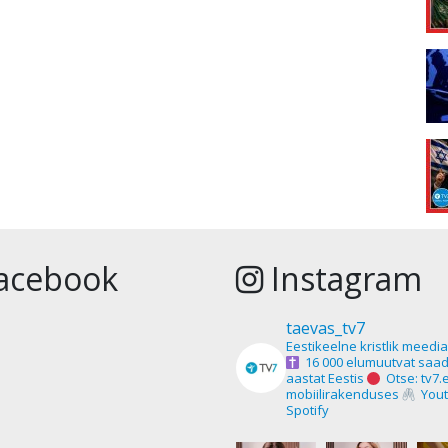
acebook
Instagram
taevas_tv7
Eestikeelne kristlik meedi
16 000 elumuutvat saad
aastat Eestis
Otse: tv7.
mobiilirakenduses
Yout
Spotify