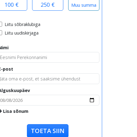
100 €
250 €
Liitu sõbraklubiga
Liitu uudiskirjaga
Nimi
E-post
Alguskuupäev
Lisa sõnum
TOETA SIIN