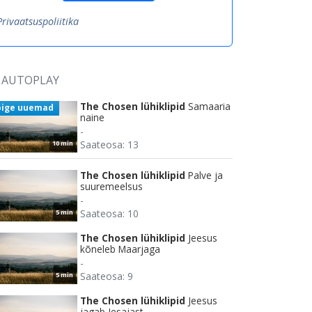
Privaatsuspoliitika
AUTOPLAY
The Chosen lühiklipid
Samaaria
õige uuemad
naine
-
Saateosa: 13
10 min
The Chosen lühiklipid
Palve ja
suuremeelsus
-
Saateosa: 10
5 min
The Chosen lühiklipid
Jeesus
kõneleb Maarjaga
-
Saateosa: 9
5 min
The Chosen lühiklipid
Jeesus
jagab Jesajast