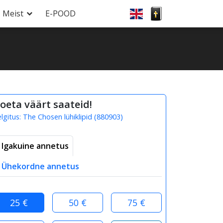
Meist
E-POOD
oeta väärt saateid!
elgitus:
The Chosen lühiklipid
(
880903
)
Igakuine annetus
Ühekordne annetus
25 €
50 €
75 €