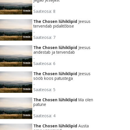
-
Saateosa: 8
5 min
The Chosen lühiklipid
Jeesus
tervendab pidalitõbise
-
Saateosa: 7
5 min
The Chosen lühiklipid
Jeesus
andestab ja tervendab
-
Saateosa: 6
5 min
The Chosen lühiklipid
Jeesus
sööb koos patustega
-
Saateosa: 5
5 min
The Chosen lühiklipid
Ma olen
patune
-
Saateosa: 4
5 min
The Chosen lühiklipid
Austa