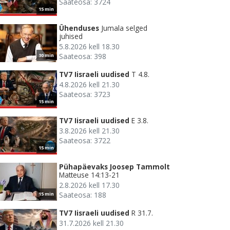
Saateosa: 3724
15 min
Ühenduses
Jumala selged
juhised
5.8.2026 kell 18.30
Saateosa: 398
30 min
TV7 Iisraeli uudised
T 4.8.
4.8.2026 kell 21.30
Saateosa: 3723
15 min
TV7 Iisraeli uudised
E 3.8.
3.8.2026 kell 21.30
Saateosa: 3722
15 min
Pühapäevaks Joosep Tammolt
Matteuse 14:13-21
2.8.2026 kell 17.30
Saateosa: 188
15 min
TV7 Iisraeli uudised
R 31.7.
31.7.2026 kell 21.30