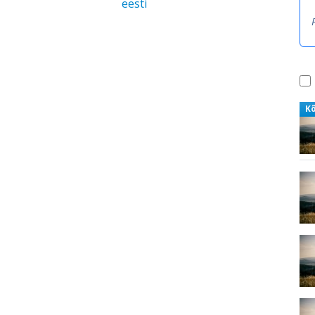
eesti
K