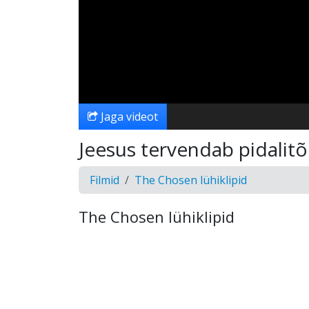
Jaga videot
Jeesus tervendab pidalitõ
Filmid
The Chosen lühiklipid
The Chosen lühiklipid