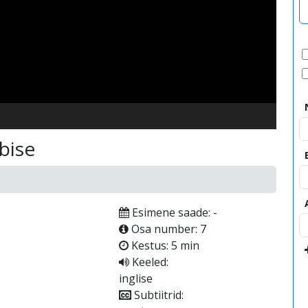
video
bise
Esimene saade: -
Osa number: 7
Kestus: 5 min
Keeled:
inglise
Subtiitrid: