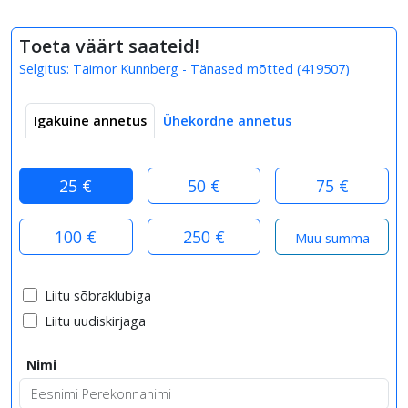
Toeta väärt saateid!
Selgitus:
Taimor Kunnberg - Tänased mõtted
(
419507
)
Igakuine annetus
Ühekordne annetus
25 €
50 €
75 €
100 €
250 €
Liitu sõbraklubiga
Liitu uudiskirjaga
Nimi