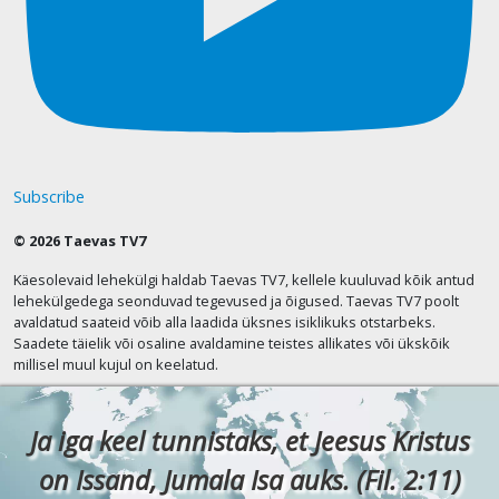
Subscribe
© 2026 Taevas TV7
Käesolevaid lehekülgi haldab Taevas TV7, kellele kuuluvad kõik antud
lehekülgedega seonduvad tegevused ja õigused. Taevas TV7 poolt
avaldatud saateid võib alla laadida üksnes isiklikuks otstarbeks.
Saadete täielik või osaline avaldamine teistes allikates või ükskõik
millisel muul kujul on keelatud.
Ja iga keel tunnistaks, et Jeesus Kristus
on Issand, Jumala Isa auks. (Fil. 2:11)