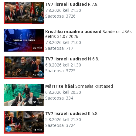
TV7 Iisraeli uudised
R 7.8.
7.8.2026 kell 21.30
Saateosa: 3726
15 min
Kristliku maailma uudised
Saade oli USAs
eetris 31.07.2026
7.8.2026 kell 21.00
Saateosa: 717
30 min
TV7 Iisraeli uudised
N 6.8.
6.8.2026 kell 21.30
Saateosa: 3725
15 min
Märtrite hääl
Somaalia kristlased
6.8.2026 kell 20.30
Saateosa: 334
30 min
TV7 Iisraeli uudised
K 5.8.
5.8.2026 kell 21.30
Saateosa: 3724
15 min