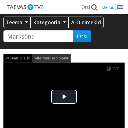
Menüü
Teema
Kategooria
A-Ö nimekiri
Otsi
Vaikimisi pleier
Alternatiivsed pleier
Esita
video