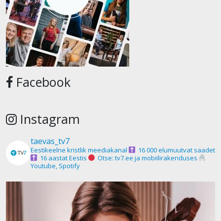
Facebook
Instagram
taevas_tv7
Eestikeelne kristlik meediakanal
16 000 elumuutvat saadet
16 aastat Eestis
Otse: tv7.ee ja mobiilirakenduses
Youtube, Spotify