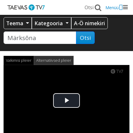
Menüü
Teema
Kategooria
A-Ö nimekiri
Otsi
Vaikimisi pleier
Alternatiivsed pleier
Esita
video