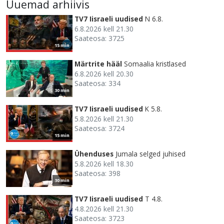
Uuemad arhiivis
TV7 Iisraeli uudised
N 6.8.
6.8.2026 kell 21.30
Saateosa: 3725
15 min
Märtrite hääl
Somaalia kristlased
6.8.2026 kell 20.30
Saateosa: 334
30 min
TV7 Iisraeli uudised
K 5.8.
5.8.2026 kell 21.30
Saateosa: 3724
15 min
Ühenduses
Jumala selged juhised
5.8.2026 kell 18.30
Saateosa: 398
30 min
TV7 Iisraeli uudised
T 4.8.
4.8.2026 kell 21.30
Saateosa: 3723