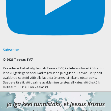
Subscribe
© 2026 Taevas TV7
Käesolevaid lehekülgi haldab Taevas TV7, kellele kuuluvad kõik antud
lehekülgedega seonduvad tegevused ja õigused. Taevas TV7 poolt
avaldatud saateid võib alla laadida üksnes isiklikuks otstarbeks.
Saadete täielik või osaline avaldamine teistes allikates või ükskõik
millisel muul kujul on keelatud.
Ja iga keel tunnistaks, et Jeesus Kristus