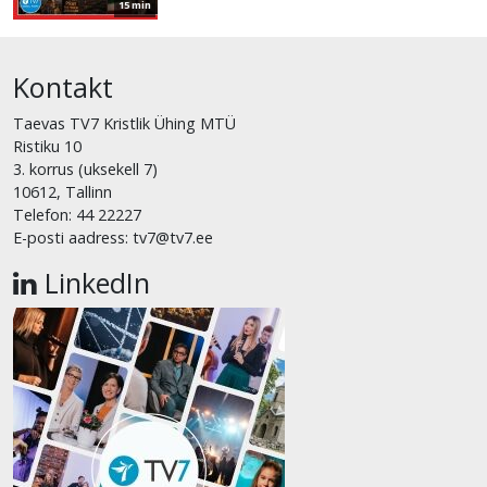
15 min
Kontakt
Taevas TV7 Kristlik Ühing MTÜ
Ristiku 10
3. korrus (uksekell 7)
10612, Tallinn
Telefon: 44 22227
E-posti aadress: tv7@tv7.ee
LinkedIn