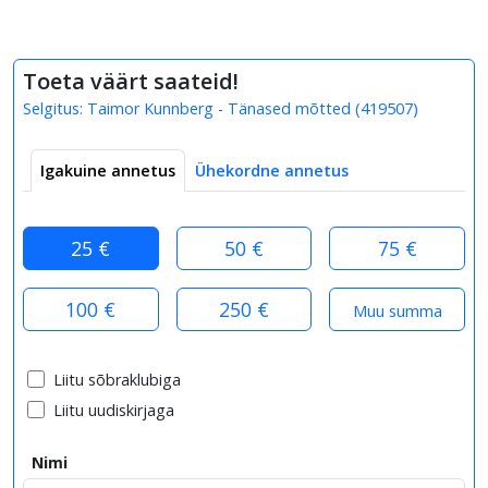
Toeta väärt saateid!
Selgitus:
Taimor Kunnberg - Tänased mõtted
(
419507
)
Igakuine annetus
Ühekordne annetus
25 €
50 €
75 €
100 €
250 €
Liitu sõbraklubiga
Liitu uudiskirjaga
Nimi