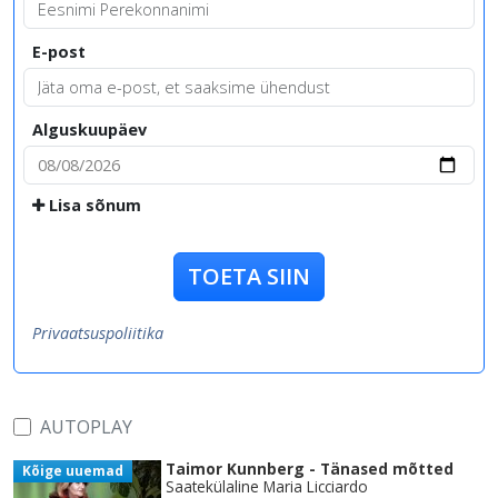
E-post
Alguskuupäev
Lisa sõnum
TOETA SIIN
Privaatsuspoliitika
AUTOPLAY
Taimor Kunnberg - Tänased mõtted
Kõige uuemad
Saatekülaline Maria Licciardo