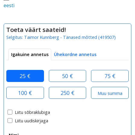
eesti
Toeta väärt saateid!
Selgitus:
Taimor Kunnberg - Tänased mõtted
(
419507
)
Igakuine annetus
Ühekordne annetus
25 €
50 €
75 €
100 €
250 €
Liitu sõbraklubiga
Liitu uudiskirjaga