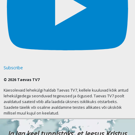
Subscribe
© 2026 Taevas TV7
Käesolevaid lehekülgi haldab Taevas TV7, kellele kuuluvad kõik antud
lehekülgedega seonduvad tegevused ja õigused. Taevas TV7 poolt
avaldatud saateid võib alla laadida üksnes isiklikuks otstarbeks.
Saadete täielik või osaline avaldamine teistes allikates või ükskõik
millisel muul kujul on keelatud.
Ja iga keel tunnistaks, et Jeesus Kristus