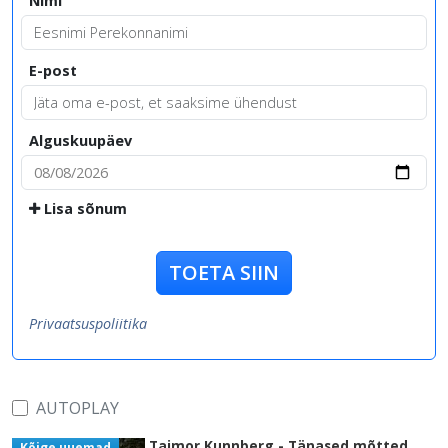
Nimi
E-post
Alguskuupäev
Lisa sõnum
TOETA SIIN
Privaatsuspoliitika
AUTOPLAY
Taimor Kunnberg - Tänased mõtted
Kõige uuemad