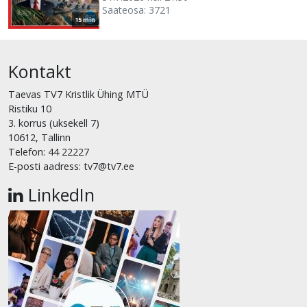
Saateosa: 3721
15 min
Kontakt
Taevas TV7 Kristlik Ühing MTÜ
Ristiku 10
3. korrus (uksekell 7)
10612, Tallinn
Telefon: 44 22227
E-posti aadress: tv7@tv7.ee
LinkedIn