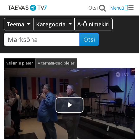
Menüü
Teema
Kategooria
A-Ö nimekiri
Otsi
Vaikimisi pleier
Alternatiivsed pleier
Esita
video