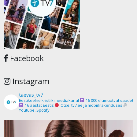
Facebook
Instagram
taevas_tv7
Eestikeelne kristlik meediakanal
16 000 elumuutvat saadet
16 aastat Eestis
Otse: tv7.ee ja mobiilirakenduses
Youtube, Spotify