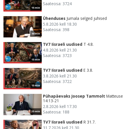
Saateosa: 3724
15 min
Ühenduses
Jumala selged juhised
5.8.2026 kell 18.30
Saateosa: 398
30 min
TV7 Iisraeli uudised
T 4.8.
4.8.2026 kell 21.30
Saateosa: 3723
15 min
TV7 Iisraeli uudised
E 3.8.
3.8.2026 kell 21.30
Saateosa: 3722
15 min
Pühapäevaks Joosep Tammolt
Matteuse
14:13-21
2.8.2026 kell 17.30
Saateosa: 188
15 min
TV7 Iisraeli uudised
R 31.7.
31.7.2026 kell 21.30