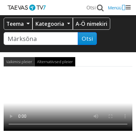
Menüü
Teema
Kategooria
A-Ö nimekiri
Otsi
Vaikimisi pleier
Alternatiivsed pleier