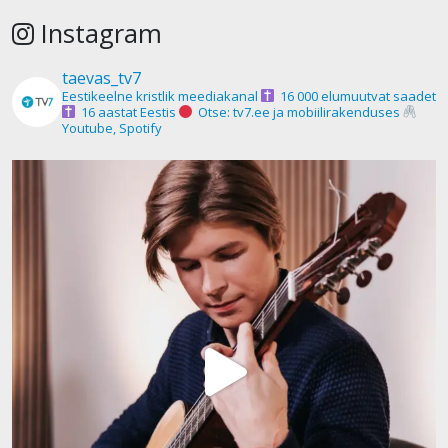
Instagram
taevas_tv7
Eestikeelne kristlik meediakanal
16 000 elumuutvat saadet
16 aastat Eestis
Otse: tv7.ee ja mobiilirakenduses
Youtube, Spotify