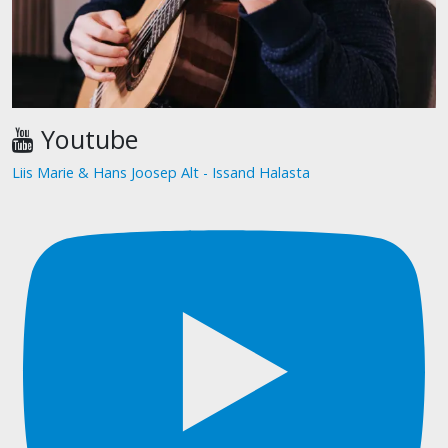
Youtube
Liis Marie & Hans Joosep Alt - Issand Halasta