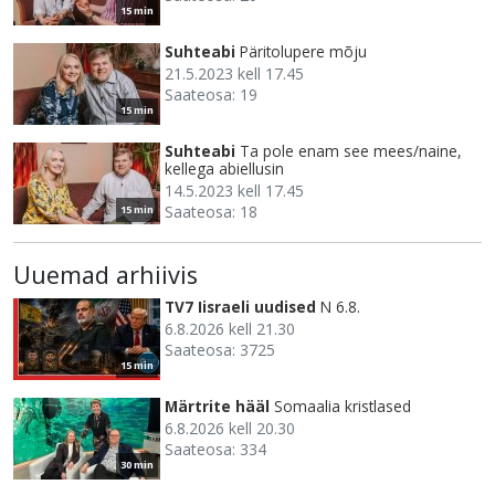
15 min
Suhteabi
Päritolupere mõju
21.5.2023 kell 17.45
Saateosa: 19
15 min
Suhteabi
Ta pole enam see mees/naine,
kellega abiellusin
14.5.2023 kell 17.45
Saateosa: 18
15 min
Uuemad arhiivis
TV7 Iisraeli uudised
N 6.8.
6.8.2026 kell 21.30
Saateosa: 3725
15 min
Märtrite hääl
Somaalia kristlased
6.8.2026 kell 20.30
Saateosa: 334
30 min