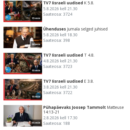
TV7 Iisraeli uudised
K 5.8.
5.8.2026 kell 21.30
Saateosa: 3724
15 min
Ühenduses
Jumala selged juhised
5.8.2026 kell 18.30
Saateosa: 398
30 min
TV7 Iisraeli uudised
T 4.8.
4.8.2026 kell 21.30
Saateosa: 3723
15 min
TV7 Iisraeli uudised
E 3.8.
3.8.2026 kell 21.30
Saateosa: 3722
15 min
Pühapäevaks Joosep Tammolt
Matteuse
14:13-21
2.8.2026 kell 17.30
Saateosa: 188
15 min