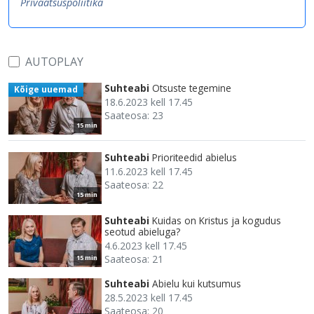
Privaatsuspoliitika
AUTOPLAY
Suhteabi
Otsuste tegemine
Kõige uuemad
18.6.2023 kell 17.45
Saateosa: 23
15 min
Suhteabi
Prioriteedid abielus
11.6.2023 kell 17.45
Saateosa: 22
15 min
Suhteabi
Kuidas on Kristus ja kogudus
seotud abieluga?
4.6.2023 kell 17.45
Saateosa: 21
15 min
Suhteabi
Abielu kui kutsumus
28.5.2023 kell 17.45
Saateosa: 20