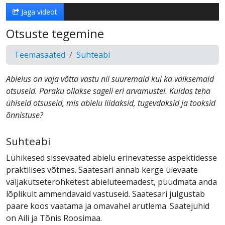
Jaga videot
Otsuste tegemine
Teemasaated
Suhteabi
Abielus on vaja võtta vastu nii suuremaid kui ka väiksemaid
otsuseid. Paraku ollakse sageli eri arvamustel. Kuidas teha
ühiseid otsuseid, mis abielu liidaksid, tugevdaksid ja tooksid
õnnistuse?
Suhteabi
Lühikesed sissevaated abielu erinevatesse aspektidesse
praktilises võtmes. Saatesari annab kerge ülevaate
väljakutseterohketest abieluteemadest, püüdmata anda
lõplikult ammendavaid vastuseid. Saatesari julgustab
paare koos vaatama ja omavahel arutlema. Saatejuhid
on Aili ja Tõnis Roosimaa.