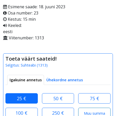
Esimene saade: 18. juuni 2023
Osa number: 23
Kestus: 15 min
Keeled:
eesti
Viitenumber: 1313
Toeta väärt saateid!
Selgitus:
Suhteabi
(
1313
)
Igakuine annetus
Ühekordne annetus
25 €
50 €
75 €
100 €
250 €