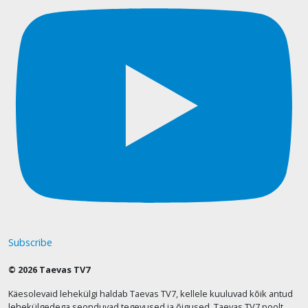
Subscribe
© 2026 Taevas TV7
Käesolevaid lehekülgi haldab Taevas TV7, kellele kuuluvad kõik antud
lehekülgedega seonduvad tegevused ja õigused. Taevas TV7 poolt