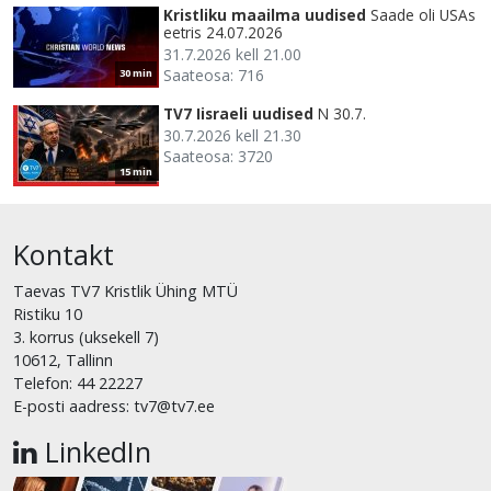
Kristliku maailma uudised
Saade oli USAs
eetris 24.07.2026
31.7.2026 kell 21.00
Saateosa: 716
30 min
TV7 Iisraeli uudised
N 30.7.
30.7.2026 kell 21.30
Saateosa: 3720
15 min
Kontakt
Taevas TV7 Kristlik Ühing MTÜ
Ristiku 10
3. korrus (uksekell 7)
10612, Tallinn
Telefon: 44 22227
E-posti aadress: tv7@tv7.ee
LinkedIn