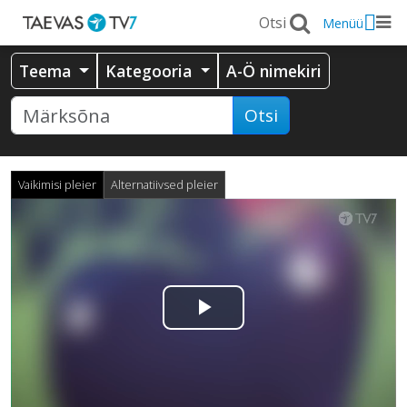
Menüü
Teema
Kategooria
A-Ö nimekiri
Otsi
Vaikimisi pleier
Alternatiivsed pleier
Esita
video