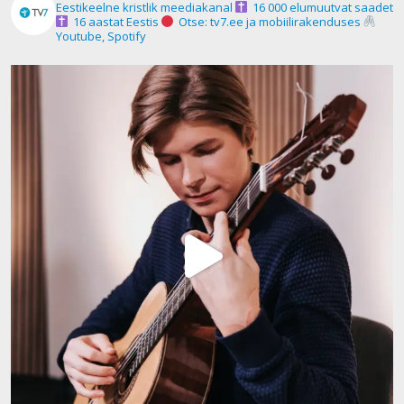
Eestikeelne kristlik meediakanal
16 000 elumuutvat saadet
16 aastat Eestis
Otse: tv7.ee ja mobiilirakenduses
Youtube, Spotify