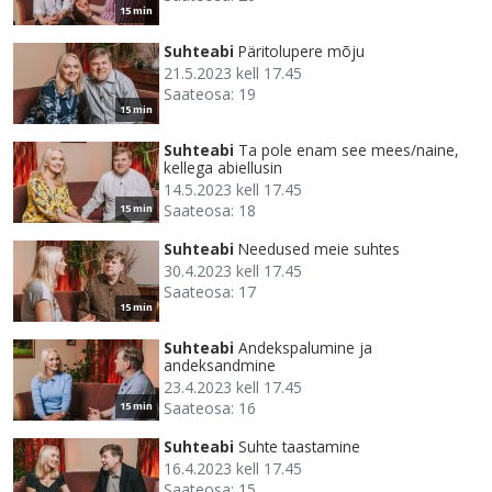
15 min
Suhteabi
Päritolupere mõju
21.5.2023 kell 17.45
Saateosa: 19
15 min
Suhteabi
Ta pole enam see mees/naine,
kellega abiellusin
14.5.2023 kell 17.45
Saateosa: 18
15 min
Suhteabi
Needused meie suhtes
30.4.2023 kell 17.45
Saateosa: 17
15 min
Suhteabi
Andekspalumine ja
andeksandmine
23.4.2023 kell 17.45
Saateosa: 16
15 min
Suhteabi
Suhte taastamine
16.4.2023 kell 17.45
Saateosa: 15