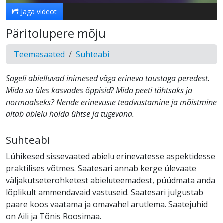
Jaga videot
Päritolupere mõju
Teemasaated
Suhteabi
Sageli abielluvad inimesed väga erineva taustaga peredest.
Mida sa üles kasvades õppisid? Mida peeti tähtsaks ja
normaalseks? Nende erinevuste teadvustamine ja mõistmine
aitab abielu hoida ühtse ja tugevana.
Suhteabi
Lühikesed sissevaated abielu erinevatesse aspektidesse
praktilises võtmes. Saatesari annab kerge ülevaate
väljakutseterohketest abieluteemadest, püüdmata anda
lõplikult ammendavaid vastuseid. Saatesari julgustab
paare koos vaatama ja omavahel arutlema. Saatejuhid
on Aili ja Tõnis Roosimaa.