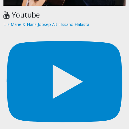
Youtube
Liis Marie & Hans Joosep Alt - Issand Halasta