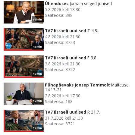
Ühenduses
Jumala selged juhised
5.8.2026 kell 18.30
Saateosa: 398
30 min
TV7 Iisraeli uudised
T 4.8.
4.8.2026 kell 21.30
Saateosa: 3723
15 min
TV7 Iisraeli uudised
E 3.8.
3.8.2026 kell 21.30
Saateosa: 3722
15 min
Pühapäevaks Joosep Tammolt
Matteuse
14:13-21
2.8.2026 kell 17.30
Saateosa: 188
15 min
TV7 Iisraeli uudised
R 31.7.
31.7.2026 kell 21.30
Saateosa: 3721
15 min