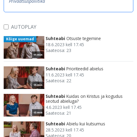
Privaatsuspoliitika
AUTOPLAY
Suhteabi
Otsuste tegemine
Kõige uuemad
18.6.2023 kell 17.45
Saateosa: 23
15 min
Suhteabi
Prioriteedid abielus
11.6.2023 kell 17.45
Saateosa: 22
15 min
Suhteabi
Kuidas on Kristus ja kogudus
seotud abieluga?
4.6.2023 kell 17.45
Saateosa: 21
15 min
Suhteabi
Abielu kui kutsumus
28.5.2023 kell 17.45
Saateosa: 20