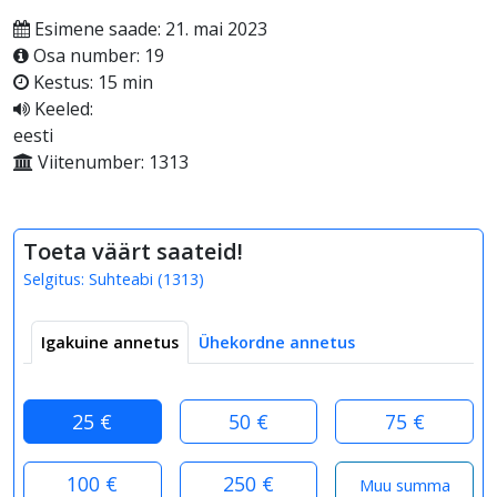
Esimene saade: 21. mai 2023
Osa number: 19
Kestus: 15 min
Keeled:
eesti
Viitenumber: 1313
Toeta väärt saateid!
Selgitus:
Suhteabi
(
1313
)
Igakuine annetus
Ühekordne annetus
25 €
50 €
75 €
100 €
250 €