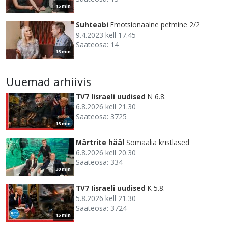
15 min
Suhteabi
Emotsionaalne petmine 2/2
9.4.2023 kell 17.45
Saateosa: 14
15 min
Uuemad arhiivis
TV7 Iisraeli uudised
N 6.8.
6.8.2026 kell 21.30
Saateosa: 3725
15 min
Märtrite hääl
Somaalia kristlased
6.8.2026 kell 20.30
Saateosa: 334
30 min
TV7 Iisraeli uudised
K 5.8.
5.8.2026 kell 21.30
Saateosa: 3724
15 min