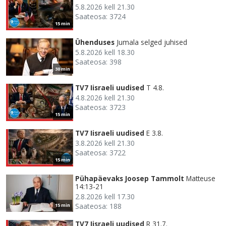
5.8.2026 kell 21.30
Saateosa: 3724
15 min
Ühenduses
Jumala selged juhised
5.8.2026 kell 18.30
Saateosa: 398
30 min
TV7 Iisraeli uudised
T 4.8.
4.8.2026 kell 21.30
Saateosa: 3723
15 min
TV7 Iisraeli uudised
E 3.8.
3.8.2026 kell 21.30
Saateosa: 3722
15 min
Pühapäevaks Joosep Tammolt
Matteuse
14:13-21
2.8.2026 kell 17.30
Saateosa: 188
15 min
TV7 Iisraeli uudised
R 31.7.