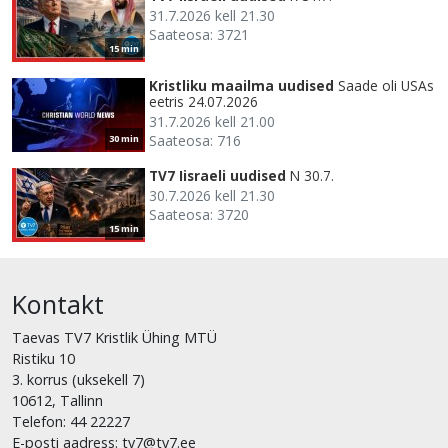
31.7.2026 kell 21.30
Saateosa: 3721
15 min
Kristliku maailma uudised
Saade oli USAs
eetris 24.07.2026
31.7.2026 kell 21.00
Saateosa: 716
30 min
TV7 Iisraeli uudised
N 30.7.
30.7.2026 kell 21.30
Saateosa: 3720
15 min
Kontakt
Taevas TV7 Kristlik Ühing MTÜ
Ristiku 10
3. korrus (uksekell 7)
10612, Tallinn
Telefon: 44 22227
E-posti aadress: tv7@tv7.ee