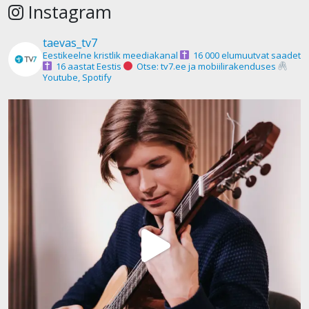
Instagram
taevas_tv7
Eestikeelne kristlik meediakanal
16 000 elumuutvat saadet
16 aastat Eestis
Otse: tv7.ee ja mobiilirakenduses
Youtube, Spotify