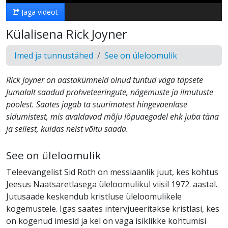
Jaga videot
Külalisena Rick Joyner
Imed ja tunnustähed
See on üleloomulik
Rick Joyner on aastakümneid olnud tuntud väga täpsete
Jumalalt saadud prohveteeringute, nägemuste ja ilmutuste
poolest. Saates jagab ta suurimatest hingevaenlase
sidumistest, mis avaldavad mõju lõpuaegadel ehk juba täna
ja sellest, kuidas neist võitu saada.
See on üleloomulik
Teleevangelist Sid Roth on messiaanlik juut, kes kohtus
Jeesus Naatsaretlasega üleloomulikul viisil 1972. aastal.
Jutusaade keskendub kristluse üleloomulikele
kogemustele. Igas saates intervjueeritakse kristlasi, kes
on kogenud imesid ja kel on väga isiklikke kohtumisi