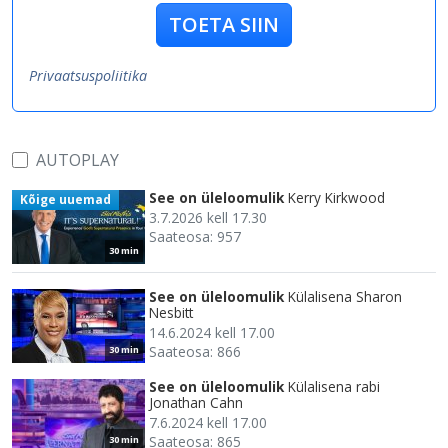
TOETA SIIN
Privaatsuspoliitika
AUTOPLAY
See on üleloomulik
Kerry Kirkwood
Kõige uuemad
3.7.2026 kell 17.30
Saateosa: 957
30 min
See on üleloomulik
Külalisena Sharon
Nesbitt
14.6.2024 kell 17.00
Saateosa: 866
30 min
See on üleloomulik
Külalisena rabi
Jonathan Cahn
7.6.2024 kell 17.00
Saateosa: 865
30 min