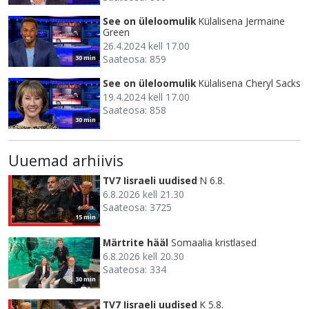
See on üleloomulik
Külalisena Jermaine
Green
26.4.2024 kell 17.00
Saateosa: 859
30 min
See on üleloomulik
Külalisena Cheryl Sacks
19.4.2024 kell 17.00
Saateosa: 858
30 min
Uuemad arhiivis
TV7 Iisraeli uudised
N 6.8.
6.8.2026 kell 21.30
Saateosa: 3725
15 min
Märtrite hääl
Somaalia kristlased
6.8.2026 kell 20.30
Saateosa: 334
30 min
TV7 Iisraeli uudised
K 5.8.