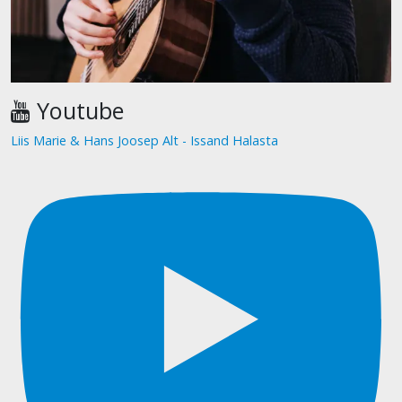
Youtube
Liis Marie & Hans Joosep Alt - Issand Halasta