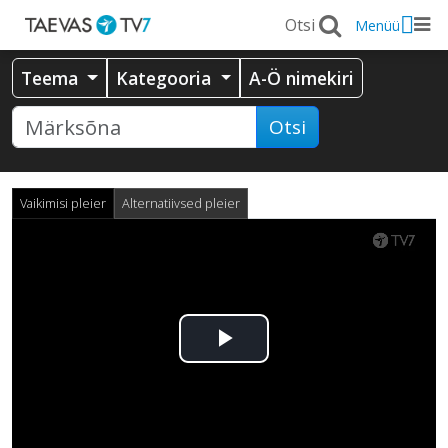
Menüü
Teema
Kategooria
A-Ö nimekiri
Otsi
Vaikimisi pleier
Alternatiivsed pleier
Esita
video