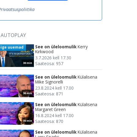
Privaatsuspoliitika
AUTOPLAY
See on üleloomulik
Kerry
õige uuemad
Kirkwood
3.7.2026 kell 17.30
Saateosa: 957
30 min
See on üleloomulik
Külalisena
Mike Signorelli
23.8.2024 kell 17.00
Saateosa: 871
30 min
See on üleloomulik
Külalisena
Margaret Green
16.8.2024 kell 17.00
Saateosa: 870
30 min
See on üleloomulik
Külalisena
Larry Sparks