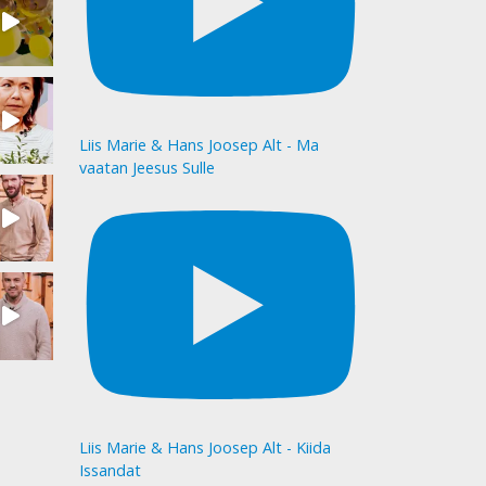
Liis Marie & Hans Joosep Alt - Ma
vaatan Jeesus Sulle
Liis Marie & Hans Joosep Alt - Kiida
Issandat