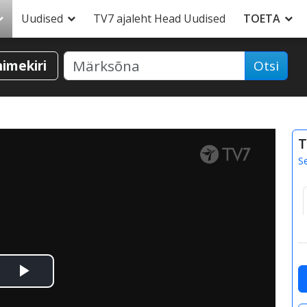
Uudised
TV7 ajaleht Head Uudised
TOETA
nimekiri
Otsi
T
S
Esita