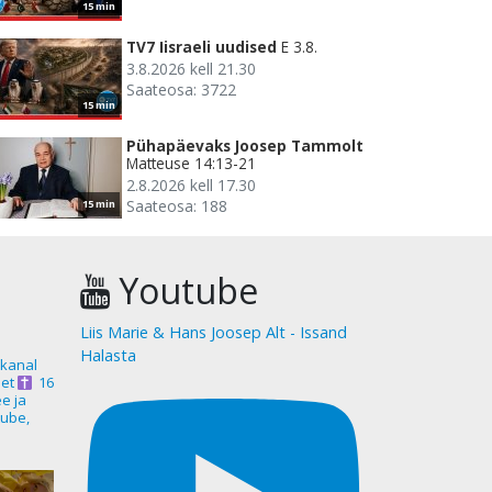
15 min
TV7 Iisraeli uudised
E 3.8.
3.8.2026 kell 21.30
Saateosa: 3722
15 min
Pühapäevaks Joosep Tammolt
Matteuse 14:13-21
2.8.2026 kell 17.30
Saateosa: 188
15 min
Youtube
Liis Marie & Hans Joosep Alt - Issand
Halasta
akanal
et
16
ee ja
ube,