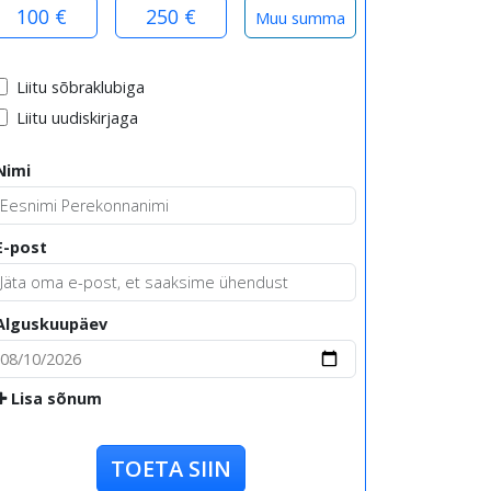
100 €
250 €
Liitu sõbraklubiga
Liitu uudiskirjaga
Nimi
E-post
Alguskuupäev
Lisa sõnum
TOETA SIIN