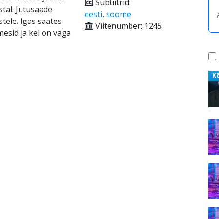
Subtiitrid:
stal. Jutusaade
eesti
,
soome
tele. Igas saates
Viitenumber: 1245
mesid ja kel on väga
K