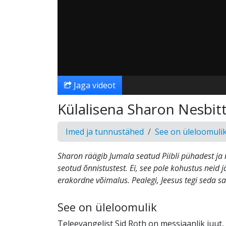
Jaga videot
Külalisena Sharon Nesbit
Imed ja tunnustähed
See on üleloomuli
Sharon räägib Jumala seatud Piibli pühadest ja
seotud õnnistustest. Ei, see pole kohustus neid 
erakordne võimalus. Pealegi, Jeesus tegi seda s
See on üleloomulik
Teleevangelist Sid Roth on messiaanlik juut,