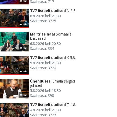
Saateosa: 717
30 min
TV7 Iisraeli uudised
N 6.8.
6.8.2026 kell 21.30
Saateosa: 3725
15 min
Märtrite hääl
Somaalia
kristlased
6.8.2026 kell 20.30
Saateosa: 334
30 min
TV7 Iisraeli uudised
K 5.8.
5.8.2026 kell 21.30
Saateosa: 3724
15 min
Ühenduses
Jumala selged
juhised
5.8.2026 kell 18.30
Saateosa: 398
30 min
TV7 Iisraeli uudised
T 4.8.
4.8.2026 kell 21.30
Saateosa: 3723