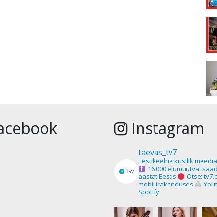
acebook
Instagram
taevas_tv7
Eestikeelne kristlik meedi
16 000 elumuutvat saad
aastat Eestis
Otse: tv7.
mobiilirakenduses
Yout
Spotify