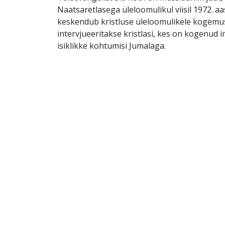
Naatsaretlasega üleloomulikul viisil 1972. aa
keskendub kristluse üleloomulikele kogemus
intervjueeritakse kristlasi, kes on kogenud i
isiklikke kohtumisi Jumalaga.