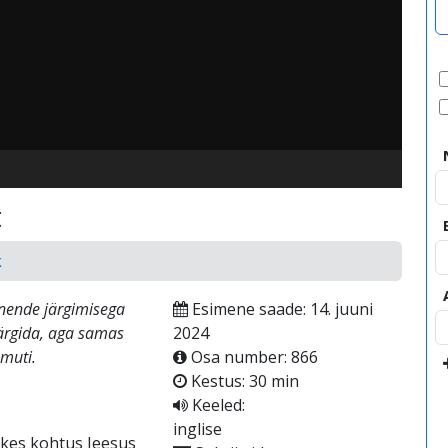
video
t
k
 nende järgimisega
Esimene saade: 14. juuni
järgida, aga samas
2024
amuti.
Osa number: 866
Kestus: 30 min
Keeled:
inglise
 kes kohtus Jeesus