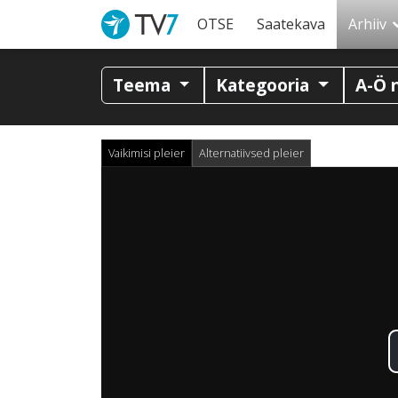
OTSE
Saatekava
Arhiiv
Teema
Kategooria
A-Ö 
Vaikimisi pleier
Alternatiivsed pleier