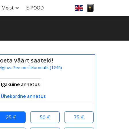
Meist
E-POOD
oeta väärt saateid!
elgitus:
See on üleloomulik
(
1245
)
Igakuine annetus
Ühekordne annetus
25 €
50 €
75 €