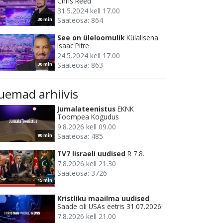
Chris Reed
31.5.2024 kell 17.00
Saateosa: 864
30 min
See on üleloomulik
Külalisena
Isaac Pitre
24.5.2024 kell 17.00
Saateosa: 863
30 min
uemad arhiivis
Jumalateenistus
EKNK
Toompea Kogudus
9.8.2026 kell 09.00
Saateosa: 485
90 min
TV7 Iisraeli uudised
R 7.8.
7.8.2026 kell 21.30
Saateosa: 3726
15 min
Kristliku maailma uudised
Saade oli USAs eetris 31.07.2026
7.8.2026 kell 21.00