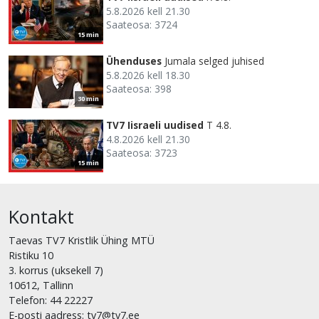
5.8.2026 kell 21.30
Saateosa: 3724
15 min
Ühenduses
Jumala selged juhised
5.8.2026 kell 18.30
Saateosa: 398
30 min
TV7 Iisraeli uudised
T 4.8.
4.8.2026 kell 21.30
Saateosa: 3723
15 min
Kontakt
Taevas TV7 Kristlik Ühing MTÜ
Ristiku 10
3. korrus (uksekell 7)
10612, Tallinn
Telefon: 44 22227
E-posti aadress: tv7@tv7.ee