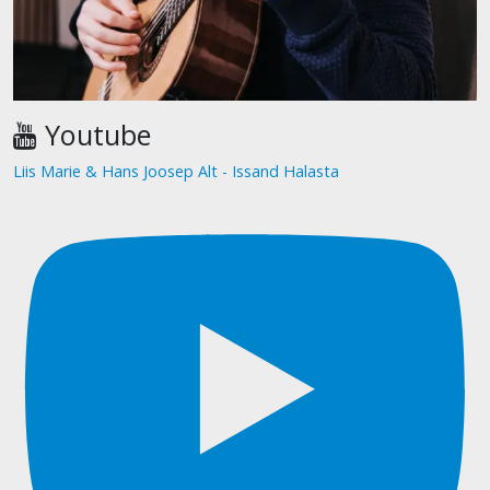
Youtube
Liis Marie & Hans Joosep Alt - Issand Halasta