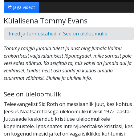
Jaga videot
Külalisena Tommy Evans
Imed ja tunnustähed
See on üleloomulik
Tommy räägib Jumala tulest ja aust ning Jumala Vaimu
erakordsest väljavalamisest lõpuaegadel, mille sarnast pole
veel eales nähtud. Ka selgitab ta, mis vahel on Jumala aul ja
võidmisel, kuidas neist osa saada ja kuidas omada
suuremat võidmist. Eluline ja oluline info.
See on üleloomulik
Teleevangelist Sid Roth on messiaanlik juut, kes kohtus
Jeesus Naatsaretlasega üleloomulikul viisil 1972. aastal.
Jutusaade keskendub kristluse üleloomulikele
kogemustele. Igas saates intervjueeritakse kristlasi, kes
on kogenud imesid ja kel on väga isiklikke kohtumisi