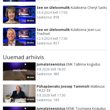
See on üleloomulik
Külalisena Cheryl Sacks
19.4.2024 kell 17.00
Saateosa: 858
30 min
See on üleloomulik
Külalisena Jean-Luc
Trachsel
12.4.2024 kell 17.00
Saateosa: 857
30 min
Uuemad arhiivis
Jumalateenistus
EMK Tallinna kogudus
9.8.2026 kell 18.00
Saateosa: 486
90 min
Pühapäevaks Joosep Tammolt
Matteuse
14:22-33
9.8.2026 kell 17.30
Saateosa: 189
10 min
Jumalateenistus
EKNK Toompea Kogudus