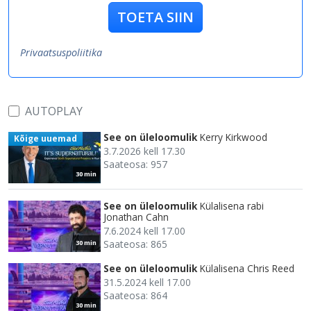
TOETA SIIN
Privaatsuspoliitika
AUTOPLAY
See on üleloomulik
Kerry Kirkwood
Kõige uuemad
3.7.2026 kell 17.30
Saateosa: 957
30 min
See on üleloomulik
Külalisena rabi
Jonathan Cahn
7.6.2024 kell 17.00
Saateosa: 865
30 min
See on üleloomulik
Külalisena Chris Reed
31.5.2024 kell 17.00
Saateosa: 864
30 min