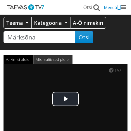
Menüü
Teema
Kategooria
A-Ö nimekiri
Otsi
Vaikimisi pleier
Alternatiivsed pleier
Esita
video