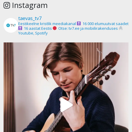
Instagram
taevas_tv7
Eestikeelne kristlik meediakanal
16 000 elumuutvat saadet
16 aastat Eestis
Otse: tv7.ee ja mobiilirakenduses
Youtube, Spotify