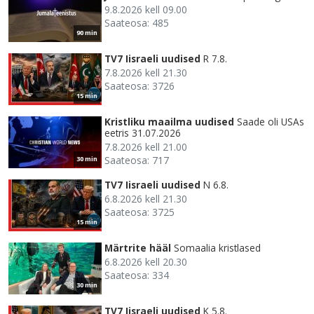
9.8.2026 kell 09.00
Saateosa: 485
90 min
TV7 Iisraeli uudised
R 7.8.
7.8.2026 kell 21.30
Saateosa: 3726
15 min
Kristliku maailma uudised
Saade oli USAs
eetris 31.07.2026
7.8.2026 kell 21.00
Saateosa: 717
30 min
TV7 Iisraeli uudised
N 6.8.
6.8.2026 kell 21.30
Saateosa: 3725
15 min
Märtrite hääl
Somaalia kristlased
6.8.2026 kell 20.30
Saateosa: 334
30 min
TV7 Iisraeli uudised
K 5.8.