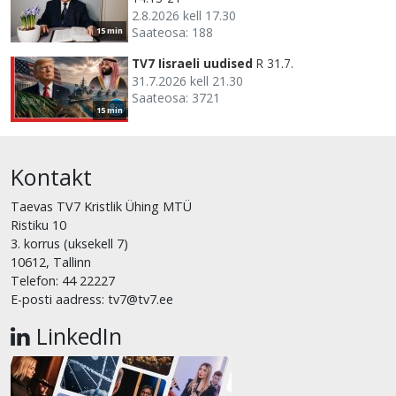
2.8.2026 kell 17.30
Saateosa: 188
15 min
TV7 Iisraeli uudised
R 31.7.
31.7.2026 kell 21.30
Saateosa: 3721
15 min
Kontakt
Taevas TV7 Kristlik Ühing MTÜ
Ristiku 10
3. korrus (uksekell 7)
10612, Tallinn
Telefon: 44 22227
E-posti aadress: tv7@tv7.ee
LinkedIn