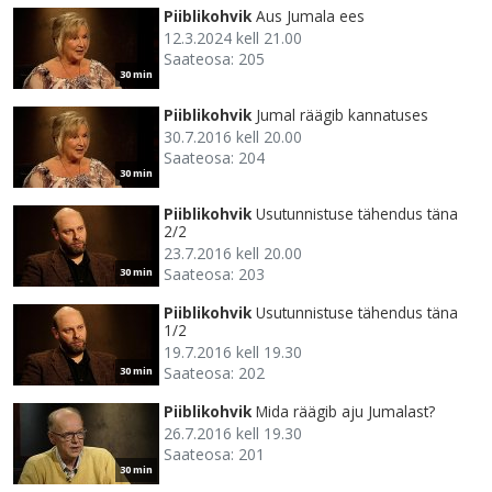
Piiblikohvik
Aus Jumala ees
12.3.2024 kell 21.00
Saateosa: 205
30 min
Piiblikohvik
Jumal räägib kannatuses
30.7.2016 kell 20.00
Saateosa: 204
30 min
Piiblikohvik
Usutunnistuse tähendus täna
2/2
23.7.2016 kell 20.00
Saateosa: 203
30 min
Piiblikohvik
Usutunnistuse tähendus täna
1/2
19.7.2016 kell 19.30
Saateosa: 202
30 min
Piiblikohvik
Mida räägib aju Jumalast?
26.7.2016 kell 19.30
Saateosa: 201
30 min