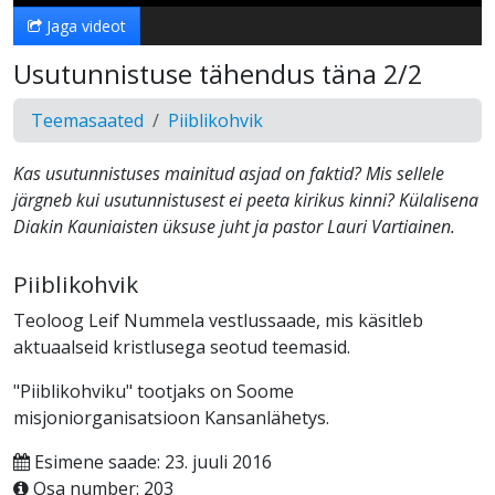
Jaga videot
Usutunnistuse tähendus täna 2/2
Teemasaated
Piiblikohvik
Kas usutunnistuses mainitud asjad on faktid? Mis sellele
järgneb kui usutunnistusest ei peeta kirikus kinni? Külalisena
Diakin Kauniaisten üksuse juht ja pastor Lauri Vartiainen.
Piiblikohvik
Teoloog Leif Nummela vestlussaade, mis käsitleb
aktuaalseid kristlusega seotud teemasid.
"Piiblikohviku" tootjaks on Soome
misjoniorganisatsioon Kansanlähetys.
Esimene saade: 23. juuli 2016
Osa number: 203