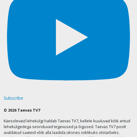
Subscribe
© 2026 Taevas TV7
Käesolevaid lehekülgi haldab Taevas TV7, kellele kuuluvad kõik antud
lehekülgedega seonduvad tegevused ja õigused. Taevas TV7 poolt
avaldatud saateid võib alla laadida üksnes isiklikuks otstarbeks.