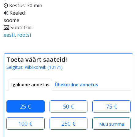
Kestus: 30 min
Keeled:
soome
Subtiitrid:
eesti
,
rootsi
Toeta väärt saateid!
Selgitus:
Piiblikohvik
(
10171
)
Igakuine annetus
Ühekordne annetus
25 €
50 €
75 €
100 €
250 €