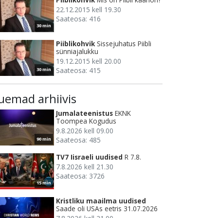
22.12.2015 kell 19.30
Saateosa: 416
30 min
Piiblikohvik
Sissejuhatus Piibli
sünniajalukku
19.12.2015 kell 20.00
Saateosa: 415
30 min
uemad arhiivis
Jumalateenistus
EKNK
Toompea Kogudus
9.8.2026 kell 09.00
Saateosa: 485
90 min
TV7 Iisraeli uudised
R 7.8.
7.8.2026 kell 21.30
Saateosa: 3726
15 min
Kristliku maailma uudised
Saade oli USAs eetris 31.07.2026