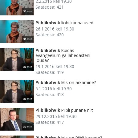
2.2.2016 kell 19.30
Saateosa: 421
30 min
Piiblikohvik
Iiobi kannatused
26.1.2016 kell 19.30
Saateosa: 420
30 min
Piiblikohvik
Kuidas
evangeeliumiga lähedasteni
jõuda?
19.1.2016 kell 19.30
30 min
Saateosa: 419
Piiblikohvik
Mis on ärkamine?
5.1.2016 kell 19.30
Saateosa: 418
30 min
Piiblikohvik
Piibli punane niit
29.12.2015 kell 19.30
Saateosa: 417
30 min
Piiblikohvik
Mis on Piibli kaanon?