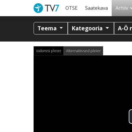
OTSE
Saatekava
Arhiiv
Teema
Kategooria
A-Ö 
Vaikimisi pleier
Alternatiivsed pleier