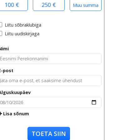
100 €
250 €
Liitu sõbraklubiga
Liitu uudiskirjaga
Nimi
E-post
Alguskuupäev
Lisa sõnum
TOETA SIIN