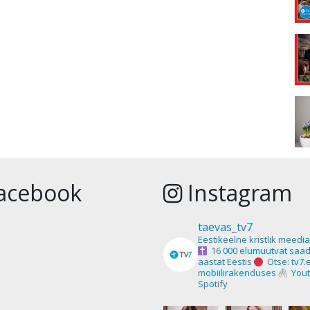
acebook
Instagram
taevas_tv7
Eestikeelne kristlik meedi
16 000 elumuutvat saad
aastat Eestis
Otse: tv7.
mobiilirakenduses
Yout
Spotify