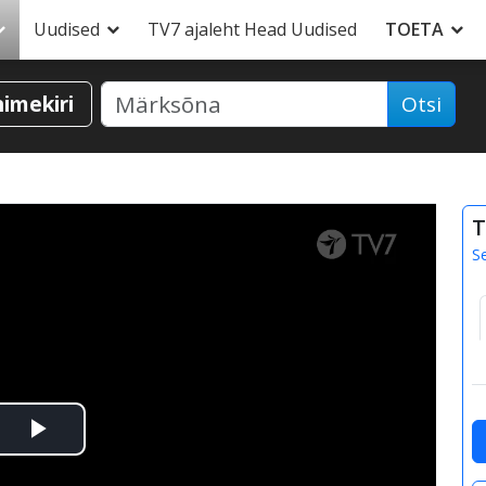
Uudised
TV7 ajaleht Head Uudised
TOETA
nimekiri
Otsi
T
S
Esita