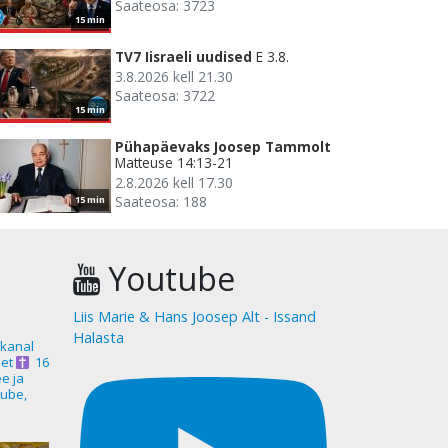
Saateosa: 3723
15 min
TV7 Iisraeli uudised
E 3.8.
3.8.2026 kell 21.30
Saateosa: 3722
15 min
Pühapäevaks Joosep Tammolt
Matteuse 14:13-21
2.8.2026 kell 17.30
Saateosa: 188
15 min
Youtube
Liis Marie & Hans Joosep Alt - Issand
Halasta
akanal
et
16
ee ja
ube,