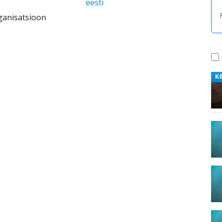
eesti
ganisatsioon
K