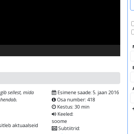
video
gib sellest, mida
Esimene saade: 5. jaan 2016
ähendab.
Osa number: 418
Kestus: 30 min
Keeled:
soome
itleb aktuaalseid
Subtiitrid: