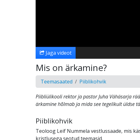
Jaga videot
Mis on ärkamine?
Teemasaated
Piiblikohvik
Piibliülikooli rektor ja pastor Juha Vähäsarja rää
ärkamine hõlmab ja mida see tegelikult üldse t
Piiblikohvik
Teoloog Leif Nummela vestlussaade, mis käs
kristlusega seotud teemasid.