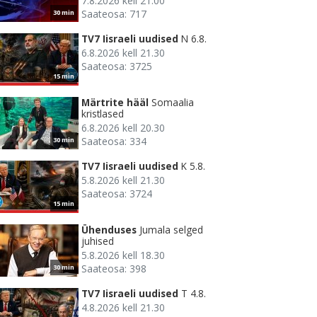
7.8.2026 kell 21.00
Saateosa: 717
30 min
TV7 Iisraeli uudised
N 6.8.
6.8.2026 kell 21.30
Saateosa: 3725
15 min
Märtrite hääl
Somaalia
kristlased
6.8.2026 kell 20.30
Saateosa: 334
30 min
TV7 Iisraeli uudised
K 5.8.
5.8.2026 kell 21.30
Saateosa: 3724
15 min
Ühenduses
Jumala selged
juhised
5.8.2026 kell 18.30
Saateosa: 398
30 min
TV7 Iisraeli uudised
T 4.8.
4.8.2026 kell 21.30