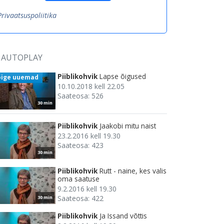
Privaatsuspoliitika
AUTOPLAY
Piiblikohvik
Lapse õigused
õige uuemad
10.10.2018 kell 22.05
Saateosa: 526
30 min
Piiblikohvik
Jaakobi mitu naist
23.2.2016 kell 19.30
Saateosa: 423
30 min
Piiblikohvik
Rutt - naine, kes valis
oma saatuse
9.2.2016 kell 19.30
Saateosa: 422
30 min
Piiblikohvik
Ja Issand võttis