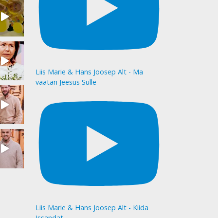
Liis Marie & Hans Joosep Alt - Ma
vaatan Jeesus Sulle
Liis Marie & Hans Joosep Alt - Kiida
Issandat