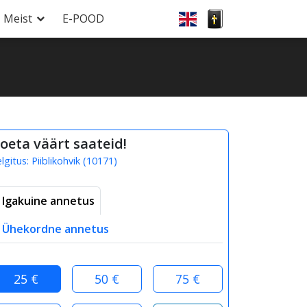
Meist
E-POOD
oeta väärt saateid!
elgitus:
Piiblikohvik
(
10171
)
Igakuine annetus
Ühekordne annetus
25 €
50 €
75 €