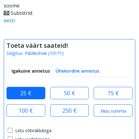
soome
Subtiitrid:
eesti
Toeta väärt saateid!
Selgitus:
Piiblikohvik
(
10171
)
Igakuine annetus
Ühekordne annetus
25 €
50 €
75 €
100 €
250 €
Liitu sõbraklubiga