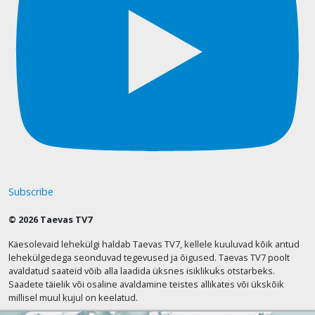
Subscribe
© 2026 Taevas TV7
Käesolevaid lehekülgi haldab Taevas TV7, kellele kuuluvad kõik antud
lehekülgedega seonduvad tegevused ja õigused. Taevas TV7 poolt
avaldatud saateid võib alla laadida üksnes isiklikuks otstarbeks.
Saadete täielik või osaline avaldamine teistes allikates või ükskõik
millisel muul kujul on keelatud.