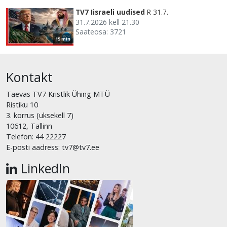
TV7 Iisraeli uudised
R 31.7.
31.7.2026 kell 21.30
Saateosa: 3721
15 min
Kontakt
Taevas TV7 Kristlik Ühing MTÜ
Ristiku 10
3. korrus (uksekell 7)
10612, Tallinn
Telefon: 44 22227
E-posti aadress: tv7@tv7.ee
LinkedIn