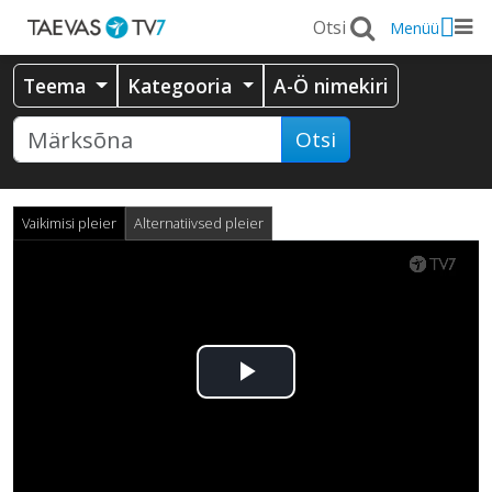
Menüü
Teema
Kategooria
A-Ö nimekiri
Otsi
Vaikimisi pleier
Alternatiivsed pleier
Esita
video