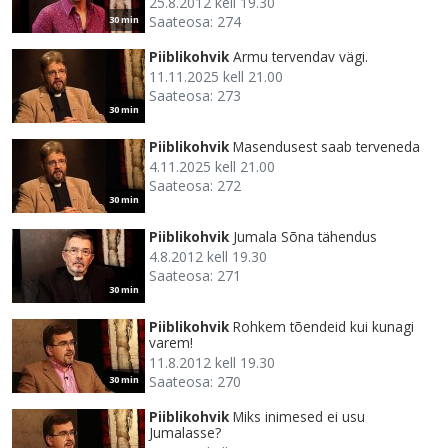
25.8.2012 kell 19.30
Saateosa: 274
30 min
Piiblikohvik
Armu tervendav vägi.
11.11.2025 kell 21.00
Saateosa: 273
30 min
Piiblikohvik
Masendusest saab terveneda
4.11.2025 kell 21.00
Saateosa: 272
30 min
Piiblikohvik
Jumala Sõna tähendus
4.8.2012 kell 19.30
Saateosa: 271
30 min
Piiblikohvik
Rohkem tõendeid kui kunagi
varem!
11.8.2012 kell 19.30
Saateosa: 270
30 min
Piiblikohvik
Miks inimesed ei usu
Jumalasse?