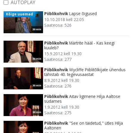
AUTOPLAY
Piiblikohvik
Lapse õigused
Kõige uuemad
10.10.2018 kell 22.05
Saateosa: 526
30 min
Piiblikohvik
Märtrite hääl - Kas keegi
kuuleb?
15.9.2012 kell 19.30
Saateosa: 277
30 min
Piiblikohvik
Wycliffe Piiblitõlkijate ühendus
tähistab 40. tegevusaastat
8.9.2012 kell 19.30
Saateosa: 276
30 min
Piiblikohvik
Aitav ligimene Hilja Aaltose
südames
1.9.2012 kell 19.30
Saateosa: 275
30 min
Piiblikohvik
"See on täidetud," ütles Hilja
Aaltonen