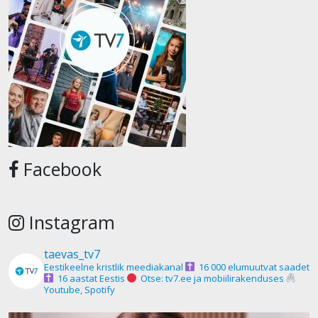
Facebook
Instagram
taevas_tv7
Eestikeelne kristlik meediakanal
16 000 elumuutvat saadet
16 aastat Eestis
Otse: tv7.ee ja mobiilirakenduses
Youtube, Spotify