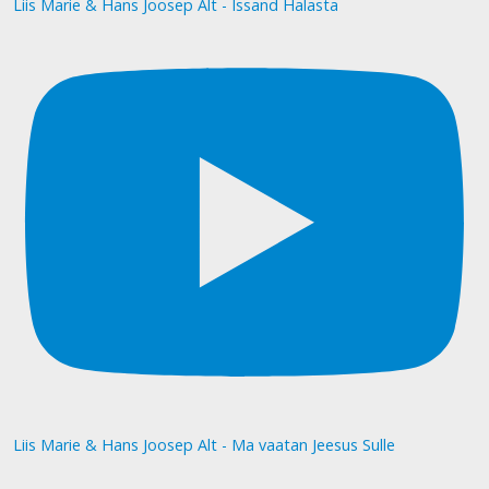
Liis Marie & Hans Joosep Alt - Issand Halasta
Liis Marie & Hans Joosep Alt - Ma vaatan Jeesus Sulle