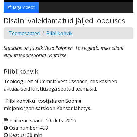
Jaga videot
Disaini vaieldamatud jäljed looduses
Teemasaated
Piiblikohvik
Stuudios on füüsik Vesa Palonen. Ta selgitab, miks siiani
evolutsiooniteooriat usutakse.
Piiblikohvik
Teoloog Leif Nummela vestlussaade, mis käsitleb
aktuaalseid kristlusega seotud teemasid.
"Piiblikohviku" tootjaks on Soome
misjoniorganisatsioon Kansanlähetys.
Esimene saade: 10. dets. 2016
Osa number: 458
Kestus: 30 min