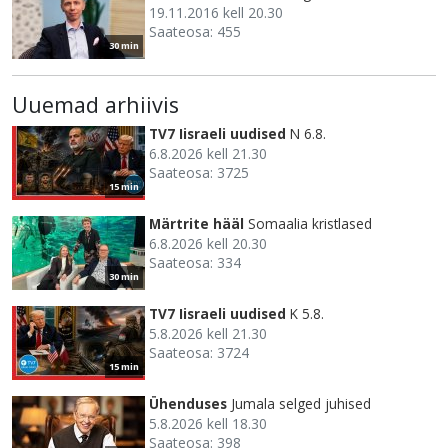
19.11.2016 kell 20.30
Saateosa: 455
30 min
Uuemad arhiivis
TV7 Iisraeli uudised
N 6.8.
6.8.2026 kell 21.30
Saateosa: 3725
15 min
Märtrite hääl
Somaalia kristlased
6.8.2026 kell 20.30
Saateosa: 334
30 min
TV7 Iisraeli uudised
K 5.8.
5.8.2026 kell 21.30
Saateosa: 3724
15 min
Ühenduses
Jumala selged juhised
5.8.2026 kell 18.30
Saateosa: 398