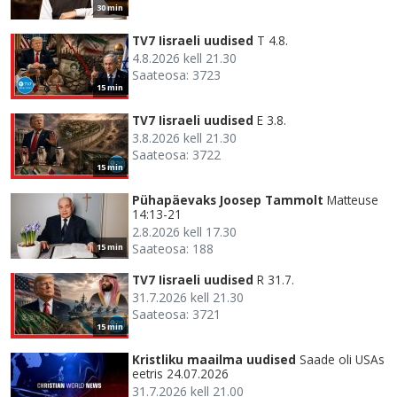
30 min
TV7 Iisraeli uudised
T 4.8.
4.8.2026 kell 21.30
Saateosa: 3723
15 min
TV7 Iisraeli uudised
E 3.8.
3.8.2026 kell 21.30
Saateosa: 3722
15 min
Pühapäevaks Joosep Tammolt
Matteuse
14:13-21
2.8.2026 kell 17.30
Saateosa: 188
15 min
TV7 Iisraeli uudised
R 31.7.
31.7.2026 kell 21.30
Saateosa: 3721
15 min
Kristliku maailma uudised
Saade oli USAs
eetris 24.07.2026
31.7.2026 kell 21.00