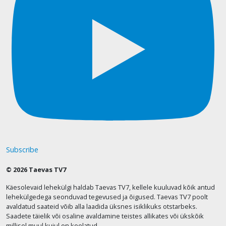
Subscribe
© 2026 Taevas TV7
Käesolevaid lehekülgi haldab Taevas TV7, kellele kuuluvad kõik antud
lehekülgedega seonduvad tegevused ja õigused. Taevas TV7 poolt
avaldatud saateid võib alla laadida üksnes isiklikuks otstarbeks.
Saadete täielik või osaline avaldamine teistes allikates või ükskõik
millisel muul kujul on keelatud.