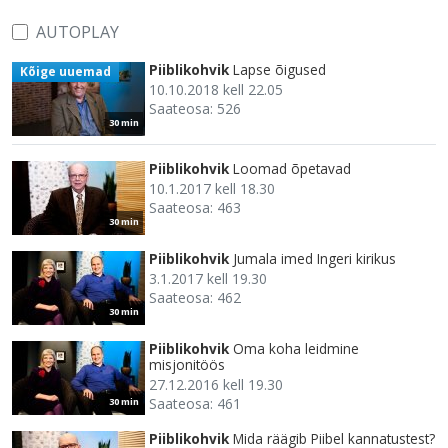
AUTOPLAY
Piiblikohvik
Lapse õigused
Kõige uuemad
10.10.2018 kell 22.05
Saateosa: 526
30 min
Piiblikohvik
Loomad õpetavad
10.1.2017 kell 18.30
Saateosa: 463
30 min
Piiblikohvik
Jumala imed Ingeri kirikus
3.1.2017 kell 19.30
Saateosa: 462
30 min
Piiblikohvik
Oma koha leidmine
misjonitöös
27.12.2016 kell 19.30
Saateosa: 461
30 min
Piiblikohvik
Mida räägib Piibel kannatustest?