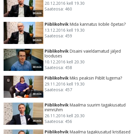
20.12.2016 kell 19.30
Saateosa: 460
30 min
Piiblikohvik
Mida kannatus Iiobile õpetas?
13.12.2016 kell 19.30
Saateosa: 459
30 min
Piiblikohvik
Disaini vaieldamatud jäljed
looduses
10.12.2016 kell 20.30
Saateosa: 458
30 min
Piiblikohvik
Miks peaksin Piiblit lugema?
29.11.2016 kell 19.30
Saateosa: 457
30 min
Piiblikohvik
Maailma suurim tagakiusatud
inimrühm
26.11.2016 kell 20.30
Saateosa: 456
30 min
Piiblikohvik
Maailma tagakiusatud kristlased