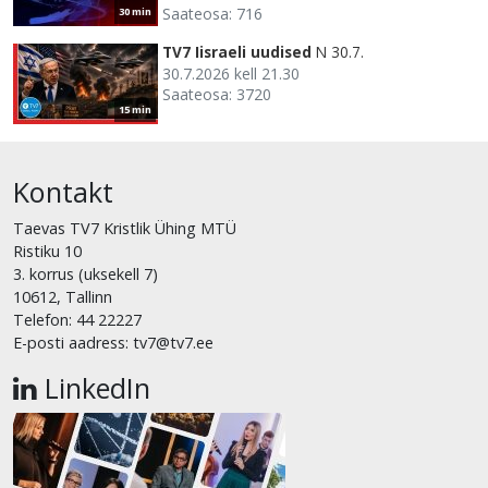
Saateosa: 716
30 min
TV7 Iisraeli uudised
N 30.7.
30.7.2026 kell 21.30
Saateosa: 3720
15 min
Kontakt
Taevas TV7 Kristlik Ühing MTÜ
Ristiku 10
3. korrus (uksekell 7)
10612, Tallinn
Telefon: 44 22227
E-posti aadress: tv7@tv7.ee
LinkedIn