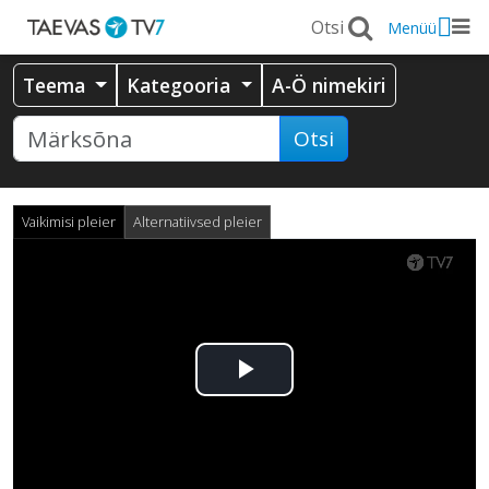
Menüü
Teema
Kategooria
A-Ö nimekiri
Otsi
Vaikimisi pleier
Alternatiivsed pleier
Esita
video