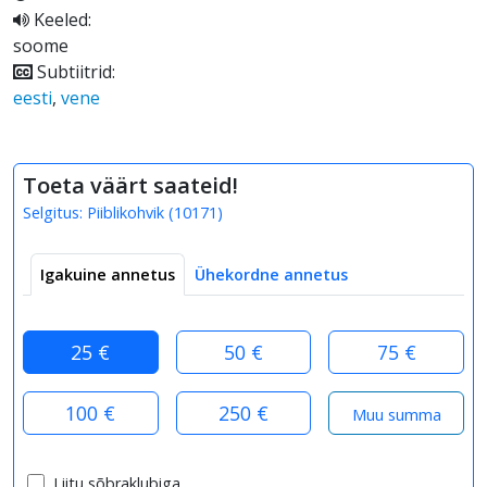
Keeled:
soome
Subtiitrid:
eesti
,
vene
Toeta väärt saateid!
Selgitus:
Piiblikohvik
(
10171
)
Igakuine annetus
Ühekordne annetus
25 €
50 €
75 €
100 €
250 €
Liitu sõbraklubiga