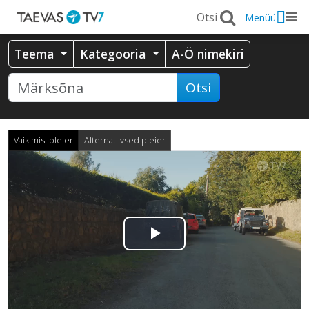
Menüü
Teema
Kategooria
A-Ö nimekiri
Otsi
Vaikimisi pleier
Alternatiivsed pleier
Esita
video