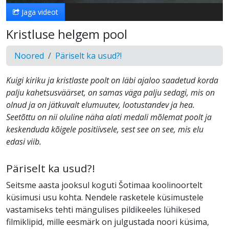
Jaga videot
Kristluse helgem pool
Noored
Päriselt ka usud?!
Kuigi kiriku ja kristlaste poolt on läbi ajaloo saadetud korda
palju kahetsusväärset, on samas väga palju sedagi, mis on
olnud ja on jätkuvalt elumuutev, lootustandev ja hea.
Seetõttu on nii oluline näha alati medali mõlemat poolt ja
keskenduda kõigele positiivsele, sest see on see, mis elu
edasi viib.
Päriselt ka usud?!
Seitsme aasta jooksul koguti Šotimaa koolinoortelt
küsimusi usu kohta. Nendele rasketele küsimustele
vastamiseks tehti mängulises pildikeeles lühikesed
filmiklipid, mille eesmärk on julgustada noori küsima,