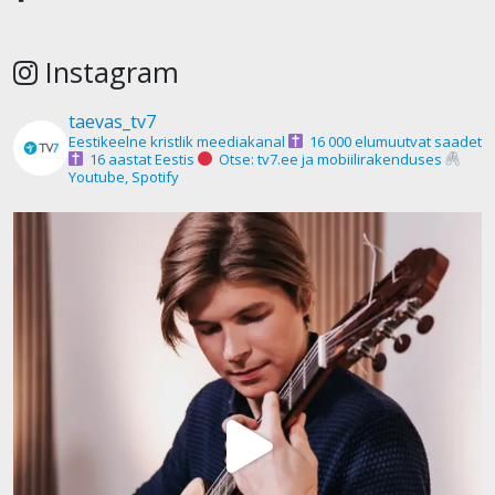
Instagram
taevas_tv7
Eestikeelne kristlik meediakanal
16 000 elumuutvat saadet
16 aastat Eestis
Otse: tv7.ee ja mobiilirakenduses
Youtube, Spotify