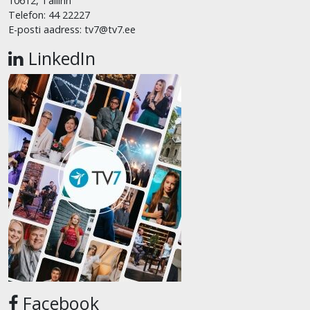
10612, Tallinn
Telefon: 44 22227
E-posti aadress: tv7@tv7.ee
LinkedIn
Facebook