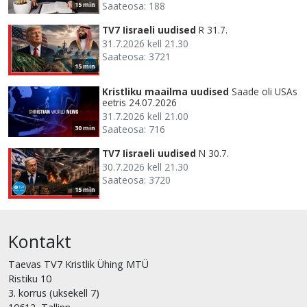
Saateosa: 188
15 min
TV7 Iisraeli uudised
R 31.7.
31.7.2026 kell 21.30
Saateosa: 3721
15 min
Kristliku maailma uudised
Saade oli USAs
eetris 24.07.2026
31.7.2026 kell 21.00
Saateosa: 716
30 min
TV7 Iisraeli uudised
N 30.7.
30.7.2026 kell 21.30
Saateosa: 3720
15 min
Kontakt
Taevas TV7 Kristlik Ühing MTÜ
Ristiku 10
3. korrus (uksekell 7)