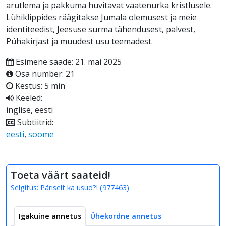
arutlema ja pakkuma huvitavat vaatenurka kristlusele.
Lühiklippides räägitakse Jumala olemusest ja meie
identiteedist, Jeesuse surma tähendusest, palvest,
Pühakirjast ja muudest usu teemadest.
Esimene saade: 21. mai 2025
Osa number: 21
Kestus: 5 min
Keeled:
inglise, eesti
Subtiitrid:
eesti
,
soome
Toeta väärt saateid!
Selgitus:
Päriselt ka usud?!
(
977463
)
Igakuine annetus
Ühekordne annetus