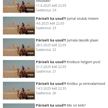
otsustad?
11.6.2025 kell 22.05
Saateosa: 24
10 min
Päriselt ka usud?!
Jumal sirutub meieni
4.6.2025 kell 22.05
Saateosa: 23
5 min
Päriselt ka usud?!
Jumala täiuslik plaan
28.5.2025 kell 22.05
Saateosa: 22
5 min
Päriselt ka usud?!
Kristluse helgem pool
21.5.2025 kell 22.05
Saateosa: 21
5 min
Päriselt ka usud?!
Kristlus ja verevalamised
14.5.2025 kell 22.55
Saateosa: 20
5 min
Päriselt ka usud?!
Mis on kirik?