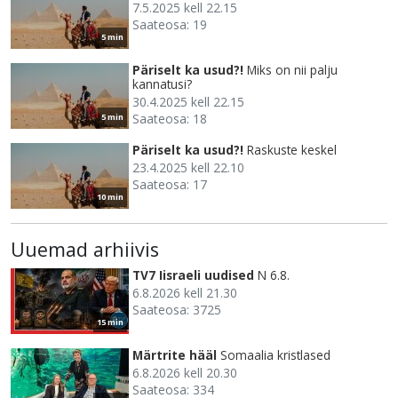
7.5.2025 kell 22.15
Saateosa: 19
5 min
Päriselt ka usud?!
Miks on nii palju
kannatusi?
30.4.2025 kell 22.15
Saateosa: 18
5 min
Päriselt ka usud?!
Raskuste keskel
23.4.2025 kell 22.10
Saateosa: 17
10 min
Uuemad arhiivis
TV7 Iisraeli uudised
N 6.8.
6.8.2026 kell 21.30
Saateosa: 3725
15 min
Märtrite hääl
Somaalia kristlased
6.8.2026 kell 20.30
Saateosa: 334