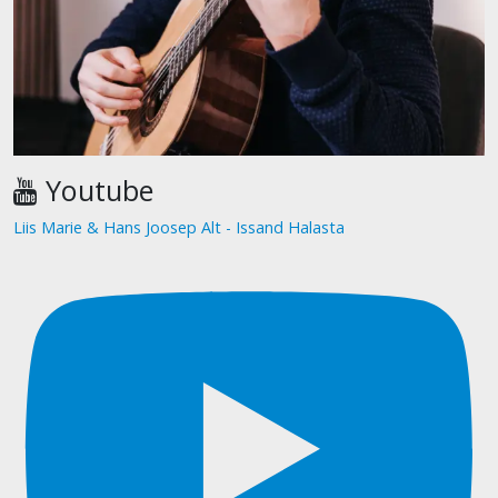
Youtube
Liis Marie & Hans Joosep Alt - Issand Halasta