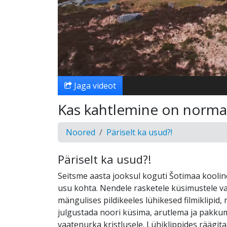
Jaga videot
Kas kahtlemine on norma
Noored
Päriselt ka usud?!
Päriselt ka usud?!
Seitsme aasta jooksul koguti Šotimaa koolin
usu kohta. Nendele rasketele küsimustele va
mängulises pildikeeles lühikesed filmiklipid,
julgustada noori küsima, arutlema ja pakku
vaatenurka kristlusele. Lühiklippides räägit