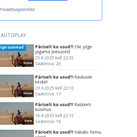
Privaatsuspoliitika
AUTOPLAY
Päriselt ka usud?!
Ole julge
õige uuemad
jagama Jeesusest
25.6.2025 kell 22.05
Saateosa: 26
10 min
Päriselt ka usud?!
Raskuste
keskel
23.4.2025 kell 22.10
Saateosa: 17
10 min
Päriselt ka usud?!
Raskeim
küsimus
16.4.2025 kell 22.10
Saateosa: 16
5 min
Päriselt ka usud?!
Vabaks hirmu
väest