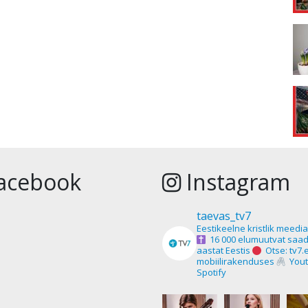
acebook
Instagram
taevas_tv7
Eestikeelne kristlik meedi
16 000 elumuutvat saad
aastat Eestis
Otse: tv7.
mobiilirakenduses
Yout
Spotify