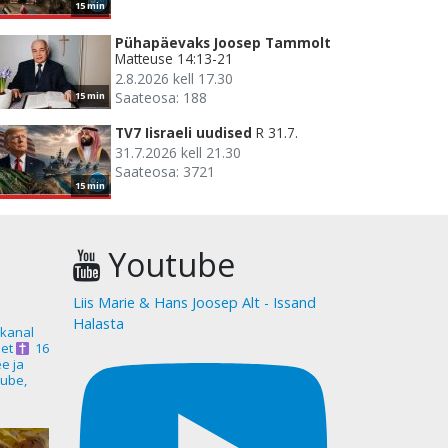
15 min
Pühapäevaks Joosep Tammolt
Matteuse 14:13-21
2.8.2026 kell 17.30
Saateosa: 188
15 min
TV7 Iisraeli uudised
R 31.7.
31.7.2026 kell 21.30
Saateosa: 3721
15 min
Youtube
Liis Marie & Hans Joosep Alt - Issand
Halasta
akanal
et
16
ee ja
ube,