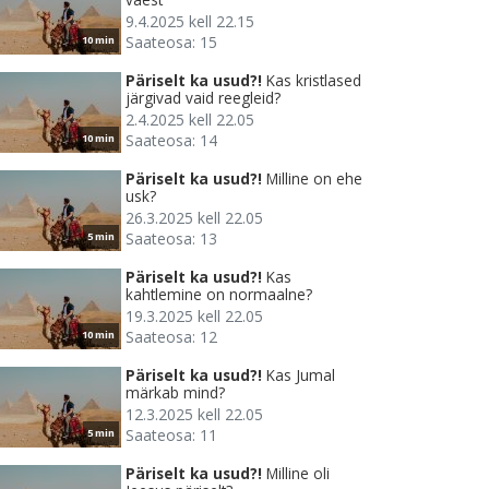
9.4.2025 kell 22.15
Saateosa: 15
10 min
Päriselt ka usud?!
Kas kristlased
järgivad vaid reegleid?
2.4.2025 kell 22.05
Saateosa: 14
10 min
Päriselt ka usud?!
Milline on ehe
usk?
26.3.2025 kell 22.05
Saateosa: 13
5 min
Päriselt ka usud?!
Kas
kahtlemine on normaalne?
19.3.2025 kell 22.05
Saateosa: 12
10 min
Päriselt ka usud?!
Kas Jumal
märkab mind?
12.3.2025 kell 22.05
Saateosa: 11
5 min
Päriselt ka usud?!
Milline oli