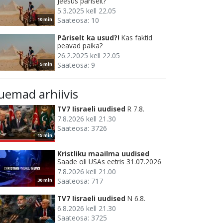
Jeesus päriselt?
5.3.2025 kell 22.05
Saateosa: 10
10 min
Päriselt ka usud?!
Kas faktid
peavad paika?
26.2.2025 kell 22.05
Saateosa: 9
5 min
uemad arhiivis
TV7 Iisraeli uudised
R 7.8.
7.8.2026 kell 21.30
Saateosa: 3726
15 min
Kristliku maailma uudised
Saade oli USAs eetris 31.07.2026
7.8.2026 kell 21.00
Saateosa: 717
30 min
TV7 Iisraeli uudised
N 6.8.
6.8.2026 kell 21.30
Saateosa: 3725