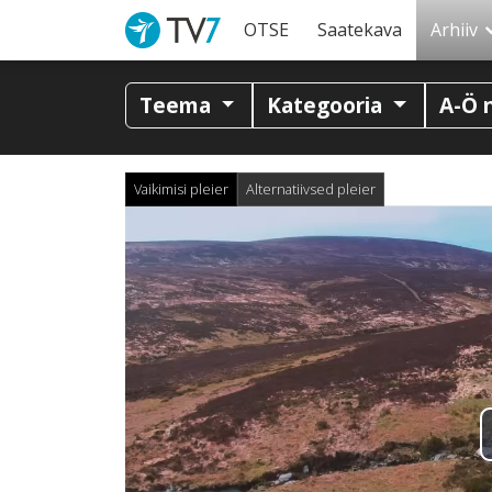
OTSE
Saatekava
Arhiiv
Teema
Kategooria
A-Ö 
Vaikimisi pleier
Alternatiivsed pleier