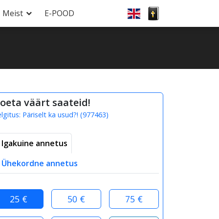
Meist
E-POOD
oeta väärt saateid!
elgitus:
Päriselt ka usud?!
(
977463
)
Igakuine annetus
Ühekordne annetus
25 €
50 €
75 €