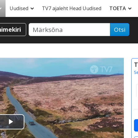
Uudised
TV7 ajaleht Head Uudised
TOETA
nimekiri
Otsi
T
S
Esita