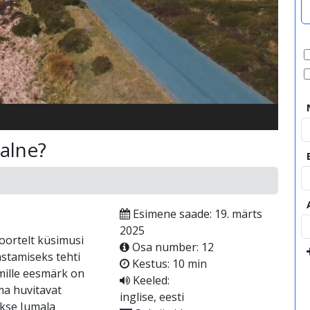
video
alne?
Esimene saade: 19. märts
2025
oortelt küsimusi
Osa number: 12
stamiseks tehti
Kestus: 10 min
 mille eesmärk on
Keeled:
ma huvitavat
inglise, eesti
akse Jumala