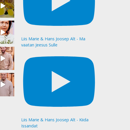
Liis Marie & Hans Joosep Alt - Ma
vaatan Jeesus Sulle
Liis Marie & Hans Joosep Alt - Kiida
Issandat