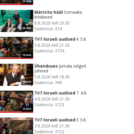
15 min
Märtrite hääl
Somaalia
kristlased
6.8.2026 kell 20.30
Saateosa: 334
30 min
TV7 Iisraeli uudised
K 5.8.
5.8.2026 kell 21.30
Saateosa: 3724
15 min
Ühenduses
Jumala selged
juhised
5.8.2026 kell 18.30
Saateosa: 398
30 min
TV7 Iisraeli uudised
T 4.8.
4.8.2026 kell 21.30
Saateosa: 3723
15 min
TV7 Iisraeli uudised
E 3.8.
3.8.2026 kell 21.30
Saateosa: 3722