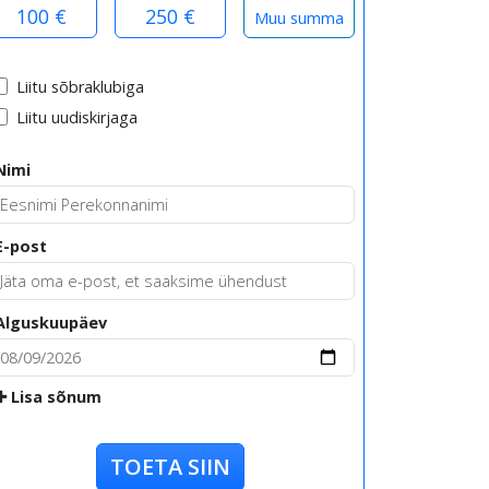
100 €
250 €
Liitu sõbraklubiga
Liitu uudiskirjaga
Nimi
E-post
Alguskuupäev
Lisa sõnum
TOETA SIIN