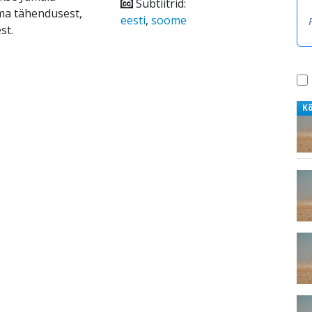
Subtiitrid:
rma tähendusest,
eesti
,
soome
st.
K