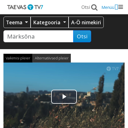
Menüü
Teema
Kategooria
A-Ö nimekiri
Otsi
Vaikimisi pleier
Alternatiivsed pleier
Esita
video