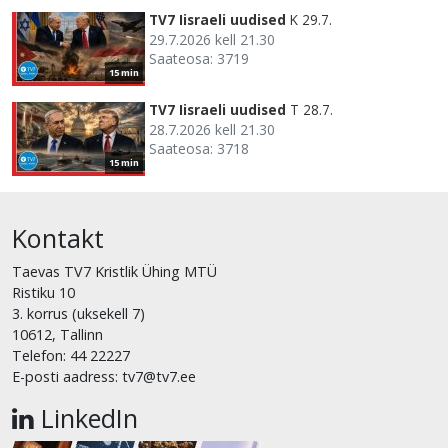
TV7 Iisraeli uudised
K 29.7.
29.7.2026 kell 21.30
Saateosa: 3719
15 min
TV7 Iisraeli uudised
T 28.7.
28.7.2026 kell 21.30
Saateosa: 3718
15 min
Kontakt
Taevas TV7 Kristlik Ühing MTÜ
Ristiku 10
3. korrus (uksekell 7)
10612, Tallinn
Telefon: 44 22227
E-posti aadress: tv7@tv7.ee
LinkedIn