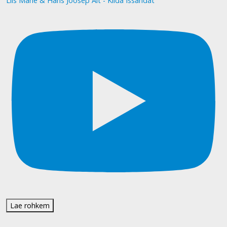
Liis Marie & Hans Joosep Alt - Kiida Issandat
Lae rohkem