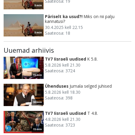
Saateosa: 19
5 min
Päriselt ka usud?!
Miks on nii palju
kannatusi?
30.4.2025 kell 22.15
Saateosa: 18
5 min
Uuemad arhiivis
TV7 Iisraeli uudised
K 5.8.
5.8.2026 kell 21.30
Saateosa: 3724
15 min
Ühenduses
Jumala selged juhised
5.8.2026 kell 18.30
Saateosa: 398
30 min
TV7 Iisraeli uudised
T 4.8.
4.8.2026 kell 21.30
Saateosa: 3723
15 min