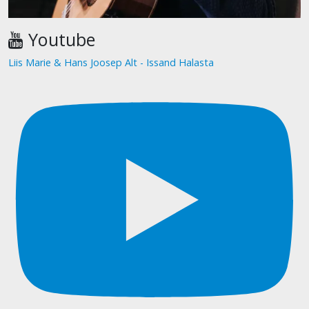
Youtube
Liis Marie & Hans Joosep Alt - Issand Halasta