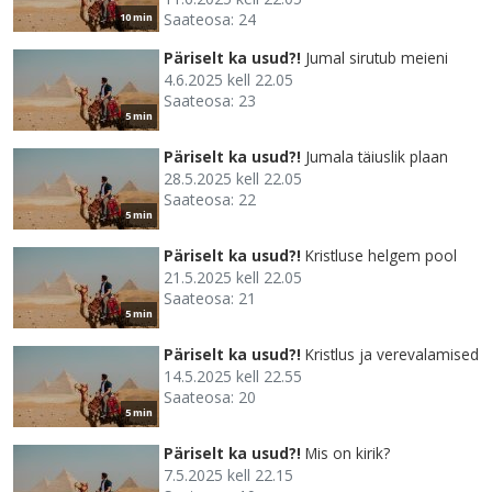
Saateosa: 24
10 min
Päriselt ka usud?!
Jumal sirutub meieni
4.6.2025 kell 22.05
Saateosa: 23
5 min
Päriselt ka usud?!
Jumala täiuslik plaan
28.5.2025 kell 22.05
Saateosa: 22
5 min
Päriselt ka usud?!
Kristluse helgem pool
21.5.2025 kell 22.05
Saateosa: 21
5 min
Päriselt ka usud?!
Kristlus ja verevalamised
14.5.2025 kell 22.55
Saateosa: 20
5 min
Päriselt ka usud?!
Mis on kirik?
7.5.2025 kell 22.15