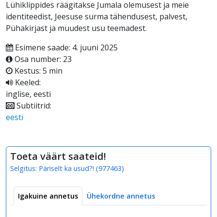
Lühiklippides räägitakse Jumala olemusest ja meie
identiteedist, Jeesuse surma tähendusest, palvest,
Pühakirjast ja muudest usu teemadest.
Esimene saade: 4. juuni 2025
Osa number: 23
Kestus: 5 min
Keeled:
inglise, eesti
Subtiitrid:
eesti
Toeta väärt saateid!
Selgitus:
Päriselt ka usud?!
(
977463
)
Igakuine annetus
Ühekordne annetus