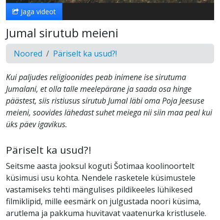
Jaga videot
Jumal sirutub meieni
Noored
Päriselt ka usud?!
Kui paljudes religioonides peab inimene ise sirutuma
Jumalani, et olla talle meelepärane ja saada osa hinge
päästest, siis ristiusus sirutub Jumal läbi oma Poja Jeesuse
meieni, soovides lähedast suhet meiega nii siin maa peal kui
üks päev igavikus.
Päriselt ka usud?!
Seitsme aasta jooksul koguti Šotimaa koolinoortelt
küsimusi usu kohta. Nendele rasketele küsimustele
vastamiseks tehti mängulises pildikeeles lühikesed
filmiklipid, mille eesmärk on julgustada noori küsima,
arutlema ja pakkuma huvitavat vaatenurka kristlusele.