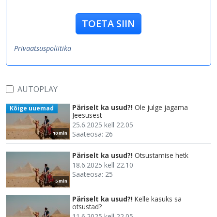
TOETA SIIN
Privaatsuspoliitika
AUTOPLAY
Päriselt ka usud?!
Ole julge jagama
Kõige uuemad
Jeesusest
25.6.2025 kell 22.05
Saateosa: 26
10 min
Päriselt ka usud?!
Otsustamise hetk
18.6.2025 kell 22.10
Saateosa: 25
5 min
Päriselt ka usud?!
Kelle kasuks sa
otsustad?
11.6.2025 kell 22.05