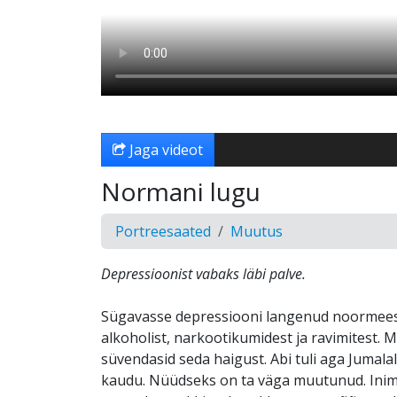
Jaga videot
Normani lugu
Portreesaated
Muutus
Depressioonist vabaks läbi palve.
Sügavasse depressiooni langenud noormees
alkoholist, narkootikumidest ja ravimitest. Mi
süvendasid seda haigust. Abi tuli aga Jumalal
kaudu. Nüüdseks on ta väga muutunud. Inim