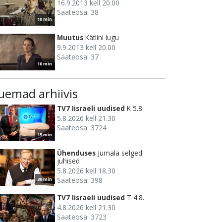
16.9.2013 kell 20.00
Saateosa: 38
10 min
Muutus
Kätlini lugu
9.9.2013 kell 20.00
Saateosa: 37
10 min
uemad arhiivis
TV7 Iisraeli uudised
K 5.8.
5.8.2026 kell 21.30
Saateosa: 3724
15 min
Ühenduses
Jumala selged
juhised
5.8.2026 kell 18.30
Saateosa: 398
30 min
TV7 Iisraeli uudised
T 4.8.
4.8.2026 kell 21.30
Saateosa: 3723