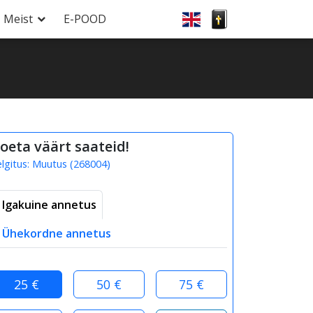
Meist
E-POOD
oeta väärt saateid!
elgitus:
Muutus
(
268004
)
Igakuine annetus
Ühekordne annetus
25 €
50 €
75 €