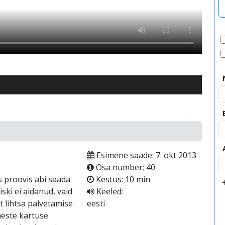
Esimene saade: 7. okt 2013
Osa number: 40
 proovis abi saada
Kestus: 10 min
ski ei aidanud, vaid
Keeled:
t lihtsa palvetamise
eesti
este kartuse