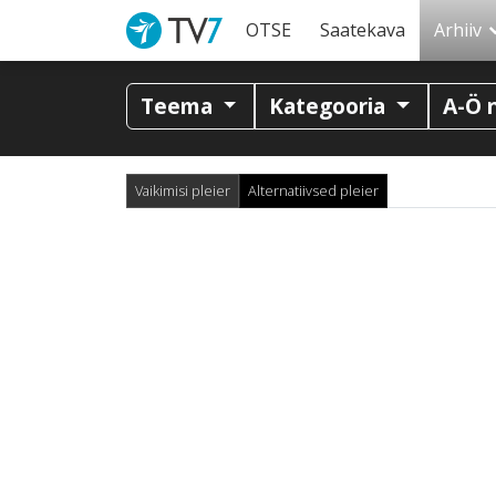
OTSE
Saatekava
Arhiiv
Teema
Kategooria
A-Ö 
Vaikimisi pleier
Alternatiivsed pleier