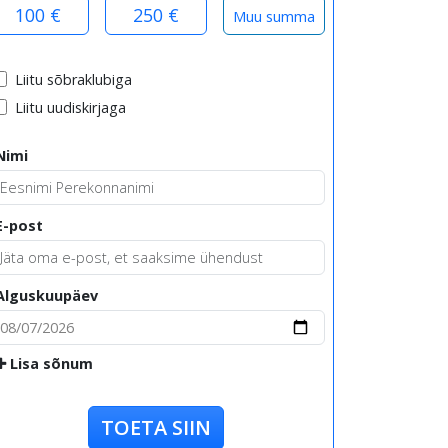
100 €
250 €
Liitu sõbraklubiga
Liitu uudiskirjaga
Nimi
E-post
Alguskuupäev
Lisa sõnum
TOETA SIIN