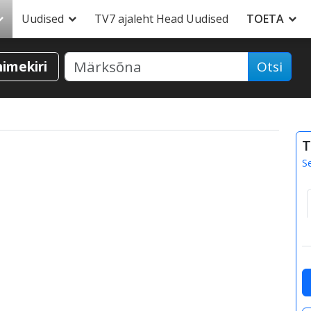
Uudised
TV7 ajaleht Head Uudised
TOETA
nimekiri
Otsi
T
S