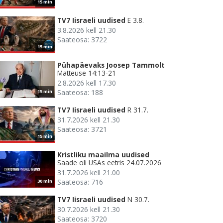
15 min
TV7 Iisraeli uudised
E 3.8.
3.8.2026 kell 21.30
Saateosa: 3722
15 min
Pühapäevaks Joosep Tammolt
Matteuse 14:13-21
2.8.2026 kell 17.30
Saateosa: 188
15 min
TV7 Iisraeli uudised
R 31.7.
31.7.2026 kell 21.30
Saateosa: 3721
15 min
Kristliku maailma uudised
Saade oli USAs eetris 24.07.2026
31.7.2026 kell 21.00
Saateosa: 716
30 min
TV7 Iisraeli uudised
N 30.7.
30.7.2026 kell 21.30
Saateosa: 3720