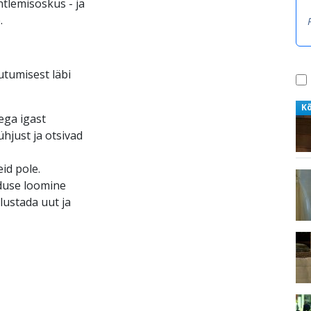
tlemisoskus - ja
.
utumisest läbi
K
ega igast
hjust ja otsivad
eid pole.
duse loomine
lustada uut ja