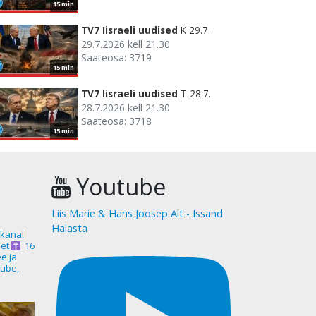
15 min
TV7 Iisraeli uudised
K 29.7.
29.7.2026 kell 21.30
Saateosa: 3719
15 min
TV7 Iisraeli uudised
T 28.7.
28.7.2026 kell 21.30
Saateosa: 3718
15 min
Youtube
Liis Marie & Hans Joosep Alt - Issand
Halasta
akanal
et
16
ee ja
ube,