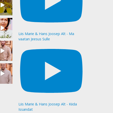
Liis Marie & Hans Joosep Alt - Ma
vaatan Jeesus Sulle
Liis Marie & Hans Joosep Alt - Kiida
Issandat