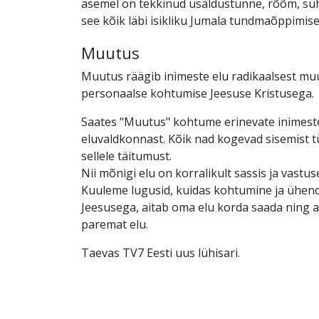
asemel on tekkinud usaldustunne, rõõm, suh
see kõik läbi isikliku Jumala tundmaõppimise
Muutus
Muutus räägib inimeste elu radikaalsest mu
personaalse kohtumise Jeesuse Kristusega.
Saates "Muutus" kohtume erinevate inimest
eluvaldkonnast. Kõik nad kogevad sisemist tü
sellele täitumust.
Nii mõnigi elu on korralikult sassis ja vastus
Kuuleme lugusid, kuidas kohtumine ja ühen
Jeesusega, aitab oma elu korda saada ning a
paremat elu.
Taevas TV7 Eesti uus lühisari.