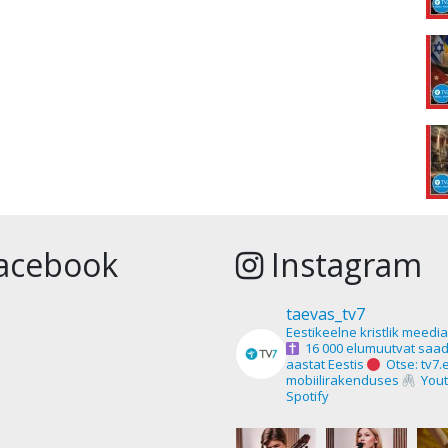
acebook
Instagram
taevas_tv7
Eestikeelne kristlik meedi
16 000 elumuutvat saad
aastat Eestis
Otse: tv7.
mobiilirakenduses
Yout
Spotify