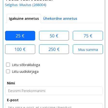
Selgitus:
Muutus
(
268004
)
Igakuine annetus
Ühekordne annetus
25 €
50 €
75 €
100 €
250 €
Liitu sõbraklubiga
Liitu uudiskirjaga
Nimi
E-post