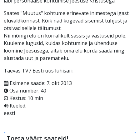
läbi personaalse kohtumise Jeesuse Kristusega.
Saates "Muutus" kohtume erinevate inimestega igast
eluvaldkonnast. Kõik nad kogevad sisemist tühjust ja
otsivad sellele täitumust.
Nii mõnigi elu on korralikult sassis ja vastuseid pole.
Kuuleme lugusid, kuidas kohtumine ja ühenduse
loomine Jeesusega, aitab oma elu korda saada ning
alustada uut ja paremat elu.
Taevas TV7 Eesti uus lühisari.
Esimene saade: 7. okt 2013
Osa number: 40
Kestus: 10 min
Keeled:
eesti
Toeta väärt saateid!