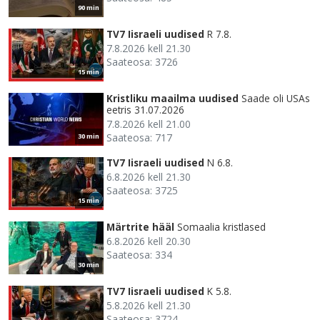
90 min
TV7 Iisraeli uudised
R 7.8.
7.8.2026 kell 21.30
Saateosa: 3726
15 min
Kristliku maailma uudised
Saade oli USAs
eetris 31.07.2026
7.8.2026 kell 21.00
Saateosa: 717
30 min
TV7 Iisraeli uudised
N 6.8.
6.8.2026 kell 21.30
Saateosa: 3725
15 min
Märtrite hääl
Somaalia kristlased
6.8.2026 kell 20.30
Saateosa: 334
30 min
TV7 Iisraeli uudised
K 5.8.
5.8.2026 kell 21.30
Saateosa: 3724