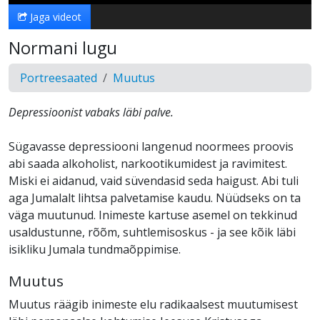
Jaga videot
Normani lugu
Portreesaated
Muutus
Depressioonist vabaks läbi palve.
Sügavasse depressiooni langenud noormees proovis
abi saada alkoholist, narkootikumidest ja ravimitest.
Miski ei aidanud, vaid süvendasid seda haigust. Abi tuli
aga Jumalalt lihtsa palvetamise kaudu. Nüüdseks on ta
väga muutunud. Inimeste kartuse asemel on tekkinud
usaldustunne, rõõm, suhtlemisoskus - ja see kõik läbi
isikliku Jumala tundmaõppimise.
Muutus
Muutus räägib inimeste elu radikaalsest muutumisest