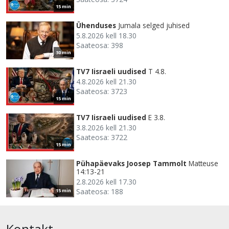
15 min
Ühenduses
Jumala selged juhised
5.8.2026 kell 18.30
Saateosa: 398
30 min
TV7 Iisraeli uudised
T 4.8.
4.8.2026 kell 21.30
Saateosa: 3723
15 min
TV7 Iisraeli uudised
E 3.8.
3.8.2026 kell 21.30
Saateosa: 3722
15 min
Pühapäevaks Joosep Tammolt
Matteuse
14:13-21
2.8.2026 kell 17.30
Saateosa: 188
15 min
Kontakt