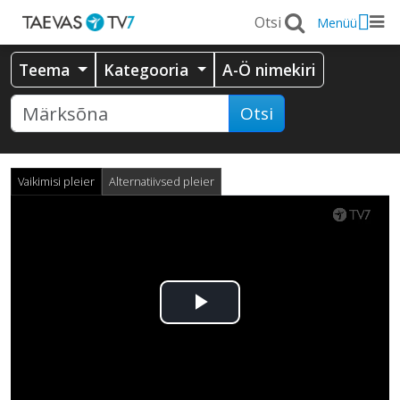
Menüü
Teema
Kategooria
A-Ö nimekiri
Otsi
Vaikimisi pleier
Alternatiivsed pleier
Esita
video