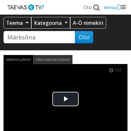
Menüü
Teema
Kategooria
A-Ö nimekiri
Otsi
Vaikimisi pleier
Alternatiivsed pleier
Esita
video