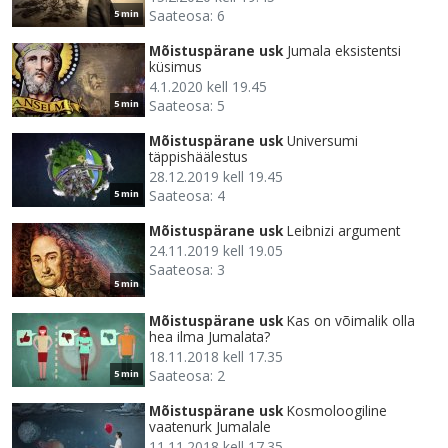
Saateosa: 6
5 min
Mõistuspärane usk
Jumala eksistentsi
küsimus
4.1.2020 kell 19.45
Saateosa: 5
5 min
Mõistuspärane usk
Universumi
täppishäälestus
28.12.2019 kell 19.45
Saateosa: 4
5 min
Mõistuspärane usk
Leibnizi argument
24.11.2019 kell 19.05
Saateosa: 3
5 min
Mõistuspärane usk
Kas on võimalik olla
hea ilma Jumalata?
18.11.2018 kell 17.35
Saateosa: 2
5 min
Mõistuspärane usk
Kosmoloogiline
vaatenurk Jumalale
11.11.2018 kell 17.35