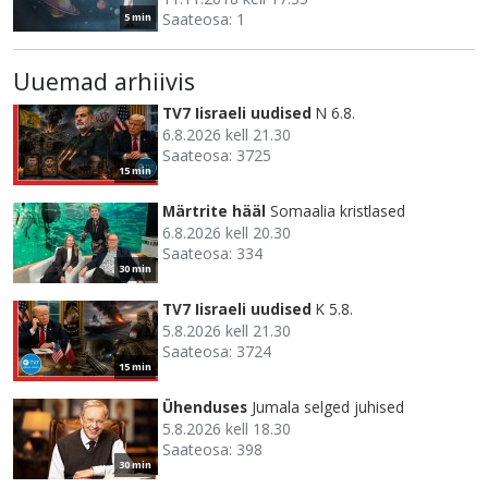
Saateosa: 1
5 min
Uuemad arhiivis
TV7 Iisraeli uudised
N 6.8.
6.8.2026 kell 21.30
Saateosa: 3725
15 min
Märtrite hääl
Somaalia kristlased
6.8.2026 kell 20.30
Saateosa: 334
30 min
TV7 Iisraeli uudised
K 5.8.
5.8.2026 kell 21.30
Saateosa: 3724
15 min
Ühenduses
Jumala selged juhised
5.8.2026 kell 18.30
Saateosa: 398
30 min