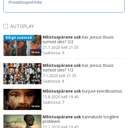
Privaatsuspoliitika
AUTOPLAY
Mõistuspärane usk
Kas Jeesus tõusis
Kõige uuemad
surnust üles? 2/2
21.1.2020 kell 21.35
Saateosa: 9
10 min
Mõistuspärane usk
Kas Jeesus tõusis
surnust üles? 1/2
7.1.2020 kell 21.35
Saateosa: 8
10 min
Mõistuspärane usk
Kurjuse keerdküsimus
15.8.2020 kell 19.40
Saateosa: 7
10 min
Mõistuspärane usk
Kannatuste loogiline
probleem
15.2.2020 kell 19.45