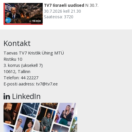
TV7 Iisraeli uudised
N 30.7.
30.7.2026 kell 21.30
Saateosa: 3720
15 min
Kontakt
Taevas TV7 Kristlik Ühing MTÜ
Ristiku 10
3. korrus (uksekell 7)
10612, Tallinn
Telefon: 44 22227
E-posti aadress: tv7@tv7.ee
LinkedIn