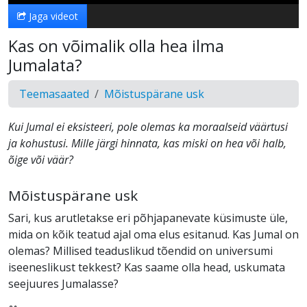
Jaga videot
Kas on võimalik olla hea ilma
Jumalata?
Teemasaated
Mõistuspärane usk
Kui Jumal ei eksisteeri, pole olemas ka moraalseid väärtusi
ja kohustusi. Mille järgi hinnata, kas miski on hea või halb,
õige või väär?
Mõistuspärane usk
Sari, kus arutletakse eri põhjapanevate küsimuste üle,
mida on kõik teatud ajal oma elus esitanud. Kas Jumal on
olemas? Millised teaduslikud tõendid on universumi
iseeneslikust tekkest? Kas saame olla head, uskumata
seejuures Jumalasse?