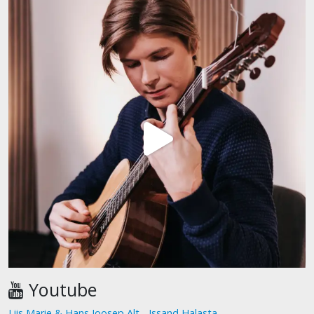
Youtube
Liis Marie & Hans Joosep Alt - Issand Halasta