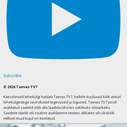
Subscribe
© 2026 Taevas TV7
Käesolevaid lehekülgi haldab Taevas TV7, kellele kuuluvad kõik antud
lehekülgedega seonduvad tegevused ja õigused. Taevas TV7 poolt
avaldatud saateid võib alla laadida üksnes isiklikuks otstarbeks.
Saadete täielik või osaline avaldamine teistes allikates või ükskõik
millisel muul kujul on keelatud.