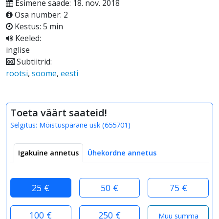
Esimene saade: 18. nov. 2018
Osa number: 2
Kestus: 5 min
Keeled:
inglise
Subtiitrid:
rootsi
,
soome
,
eesti
Toeta väärt saateid!
Selgitus:
Mõistuspärane usk
(
655701
)
Igakuine annetus
Ühekordne annetus
25 €
50 €
75 €
100 €
250 €