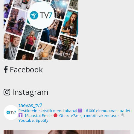
Facebook
Instagram
taevas_tv7
Eestikeelne kristlik meediakanal
16 000 elumuutvat saadet
16 aastat Eestis
Otse: tv7.ee ja mobiilirakenduses
Youtube, Spotify