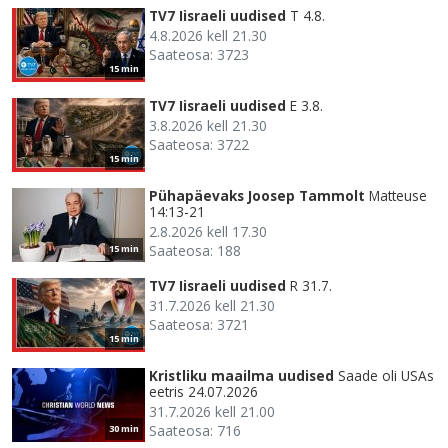
TV7 Iisraeli uudised
T 4.8.
4.8.2026 kell 21.30
Saateosa: 3723
15 min
TV7 Iisraeli uudised
E 3.8.
3.8.2026 kell 21.30
Saateosa: 3722
15 min
Pühapäevaks Joosep Tammolt
Matteuse
14:13-21
2.8.2026 kell 17.30
Saateosa: 188
15 min
TV7 Iisraeli uudised
R 31.7.
31.7.2026 kell 21.30
Saateosa: 3721
15 min
Kristliku maailma uudised
Saade oli USAs
eetris 24.07.2026
31.7.2026 kell 21.00
Saateosa: 716
30 min