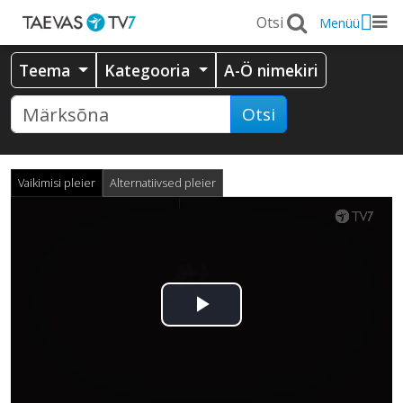
Menüü
Teema
Kategooria
A-Ö nimekiri
Otsi
Vaikimisi pleier
Alternatiivsed pleier
Esita
video