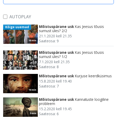
AUTOPLAY
Mõistuspärane usk
Kas Jeesus tõusis
Kõige uuemad
surnust üles? 2/2
21.1.2020 kell 21.35
Saateosa: 9
10 min
Mõistuspärane usk
Kas Jeesus tõusis
surnust üles? 1/2
7.1.2020 kell 21.35
Saateosa: 8
10 min
Mõistuspärane usk
Kurjuse keerdküsimus
15.8.2020 kell 19.40
Saateosa: 7
10 min
Mõistuspärane usk
Kannatuste loogiline
probleem
15.2.2020 kell 19.45
Saateosa: 6
5 min