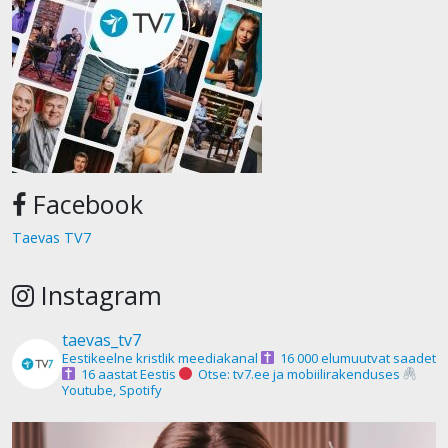
Facebook
Taevas TV7
Instagram
taevas_tv7
Eestikeelne kristlik meediakanal
16 000 elumuutvat saadet
16 aastat Eestis
Otse: tv7.ee ja mobiilirakenduses
Youtube, Spotify