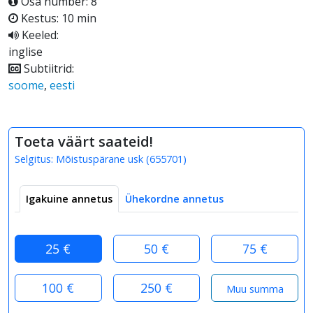
Osa number: 8
Kestus: 10 min
Keeled:
inglise
Subtiitrid:
soome
,
eesti
Toeta väärt saateid!
Selgitus:
Mõistuspärane usk
(
655701
)
Igakuine annetus
Ühekordne annetus
25 €
50 €
75 €
100 €
250 €