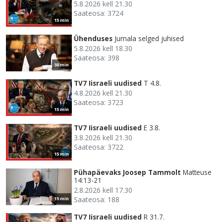
5.8.2026 kell 21.30
Saateosa: 3724
15 min
Ühenduses
Jumala selged juhised
5.8.2026 kell 18.30
Saateosa: 398
30 min
TV7 Iisraeli uudised
T 4.8.
4.8.2026 kell 21.30
Saateosa: 3723
15 min
TV7 Iisraeli uudised
E 3.8.
3.8.2026 kell 21.30
Saateosa: 3722
15 min
Pühapäevaks Joosep Tammolt
Matteuse
14:13-21
2.8.2026 kell 17.30
Saateosa: 188
15 min
TV7 Iisraeli uudised
R 31.7.