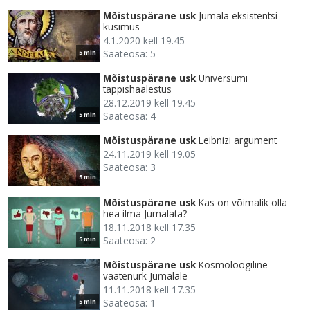
Mõistuspärane usk
Jumala eksistentsi
küsimus
4.1.2020 kell 19.45
Saateosa: 5
5 min
Mõistuspärane usk
Universumi
täppishäälestus
28.12.2019 kell 19.45
Saateosa: 4
5 min
Mõistuspärane usk
Leibnizi argument
24.11.2019 kell 19.05
Saateosa: 3
5 min
Mõistuspärane usk
Kas on võimalik olla
hea ilma Jumalata?
18.11.2018 kell 17.35
Saateosa: 2
5 min
Mõistuspärane usk
Kosmoloogiline
vaatenurk Jumalale
11.11.2018 kell 17.35
Saateosa: 1
5 min