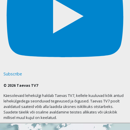
Subscribe
© 2026 Taevas TV7
Käesolevaid lehekülgi haldab Taevas TV7, kellele kuuluvad kõik antud
lehekülgedega seonduvad tegevused ja õigused. Taevas TV7 poolt
avaldatud saateid võib alla laadida üksnes isiklikuks otstarbeks.
Saadete täielik või osaline avaldamine teistes allikates või ükskõik
millisel muul kujul on keelatud.