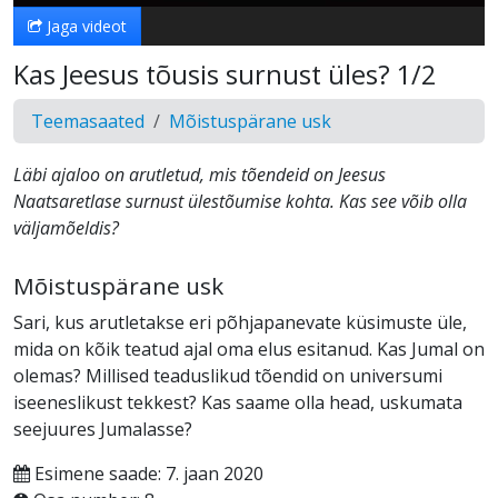
Jaga videot
Kas Jeesus tõusis surnust üles? 1/2
Teemasaated
Mõistuspärane usk
Läbi ajaloo on arutletud, mis tõendeid on Jeesus
Naatsaretlase surnust ülestõumise kohta. Kas see võib olla
väljamõeldis?
Mõistuspärane usk
Sari, kus arutletakse eri põhjapanevate küsimuste üle,
mida on kõik teatud ajal oma elus esitanud. Kas Jumal on
olemas? Millised teaduslikud tõendid on universumi
iseeneslikust tekkest? Kas saame olla head, uskumata
seejuures Jumalasse?
Esimene saade: 7. jaan 2020