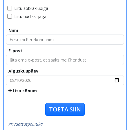
Liitu sõbraklubiga
Liitu uudiskirjaga
Nimi
E-post
Alguskuupäev
Lisa sõnum
TOETA SIIN
Privaatsuspoliitika