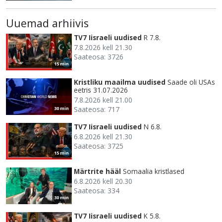
Uuemad arhiivis
TV7 Iisraeli uudised
R 7.8.
7.8.2026 kell 21.30
Saateosa: 3726
15 min
Kristliku maailma uudised
Saade oli USAs
eetris 31.07.2026
7.8.2026 kell 21.00
Saateosa: 717
30 min
TV7 Iisraeli uudised
N 6.8.
6.8.2026 kell 21.30
Saateosa: 3725
15 min
Märtrite hääl
Somaalia kristlased
6.8.2026 kell 20.30
Saateosa: 334
30 min
TV7 Iisraeli uudised
K 5.8.