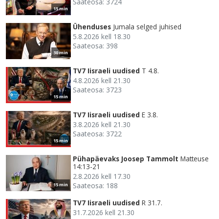
Saateosa: 3724
15 min
Ühenduses
Jumala selged juhised
5.8.2026 kell 18.30
Saateosa: 398
30 min
TV7 Iisraeli uudised
T 4.8.
4.8.2026 kell 21.30
Saateosa: 3723
15 min
TV7 Iisraeli uudised
E 3.8.
3.8.2026 kell 21.30
Saateosa: 3722
15 min
Pühapäevaks Joosep Tammolt
Matteuse
14:13-21
2.8.2026 kell 17.30
Saateosa: 188
15 min
TV7 Iisraeli uudised
R 31.7.
31.7.2026 kell 21.30