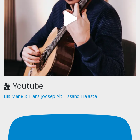
Youtube
Liis Marie & Hans Joosep Alt - Issand Halasta