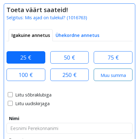
Toeta väärt saateid!
Selgitus:
Mis ajad on tulekul?
(
1016763
)
Igakuine annetus
Ühekordne annetus
25 €
50 €
75 €
100 €
250 €
Liitu sõbraklubiga
Liitu uudiskirjaga
Nimi