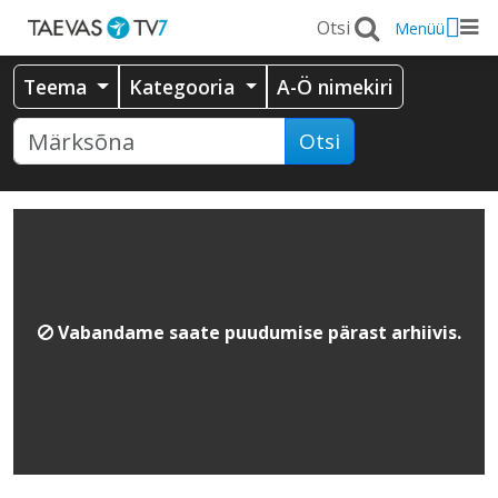
Menüü
Teema
Kategooria
A-Ö nimekiri
Otsi
Vabandame saate puudumise pärast arhiivis.