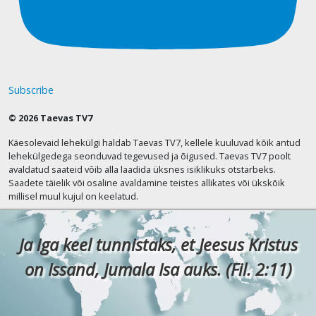
Subscribe
© 2026 Taevas TV7
Käesolevaid lehekülgi haldab Taevas TV7, kellele kuuluvad kõik antud
lehekülgedega seonduvad tegevused ja õigused. Taevas TV7 poolt
avaldatud saateid võib alla laadida üksnes isiklikuks otstarbeks.
Saadete täielik või osaline avaldamine teistes allikates või ükskõik
millisel muul kujul on keelatud.
Ja iga keel tunnistaks, et Jeesus Kristus
on Issand, Jumala Isa auks. (Fil. 2:11)