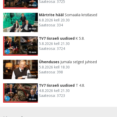
Saateosa: 3725
15 min
Märtrite hääl
Somaalia kristlased
6.8.2026 kell 20.30
Saateosa: 334
30 min
TV7 Iisraeli uudised
K 5.8.
5.8.2026 kell 21.30
Saateosa: 3724
15 min
Ühenduses
Jumala selged juhised
5.8.2026 kell 18.30
Saateosa: 398
30 min
TV7 Iisraeli uudised
T 4.8.
4.8.2026 kell 21.30
Saateosa: 3723
15 min