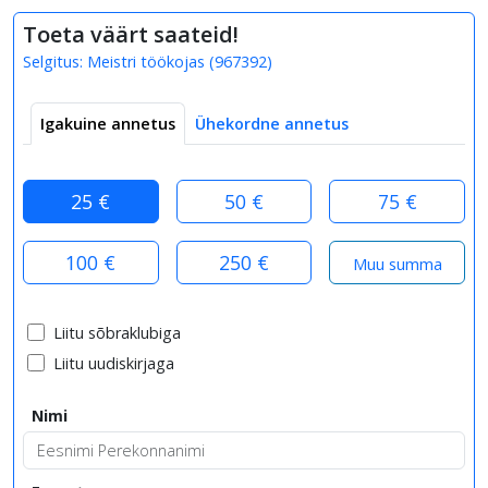
Toeta väärt saateid!
Selgitus:
Meistri töökojas
(
967392
)
Igakuine annetus
Ühekordne annetus
25 €
50 €
75 €
100 €
250 €
Liitu sõbraklubiga
Liitu uudiskirjaga
Nimi