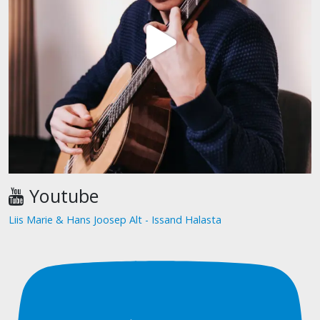
Youtube
Liis Marie & Hans Joosep Alt - Issand Halasta