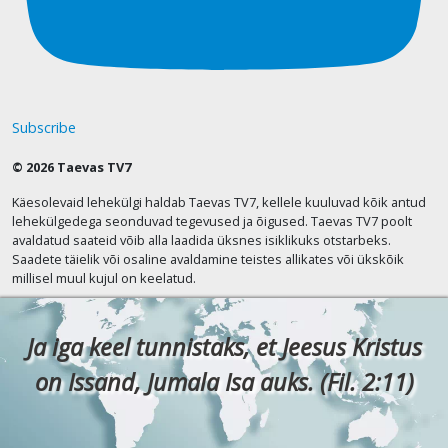
Subscribe
© 2026 Taevas TV7
Käesolevaid lehekülgi haldab Taevas TV7, kellele kuuluvad kõik antud
lehekülgedega seonduvad tegevused ja õigused. Taevas TV7 poolt
avaldatud saateid võib alla laadida üksnes isiklikuks otstarbeks.
Saadete täielik või osaline avaldamine teistes allikates või ükskõik
millisel muul kujul on keelatud.
Ja iga keel tunnistaks, et Jeesus Kristus
on Issand, Jumala Isa auks. (Fil. 2:11)