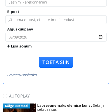
E-post
Alguskuupäev
Lisa sõnum
TOETA SIIN
Privaatsuspoliitika
AUTOPLAY
Lapsevanemaks olemise kunst
Seks ja
Kõige uuemad
seksuaalsus