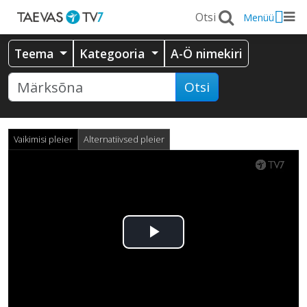
Menüü
Teema
Kategooria
A-Ö nimekiri
Otsi
Vaikimisi pleier
Alternatiivsed pleier
Esita
video