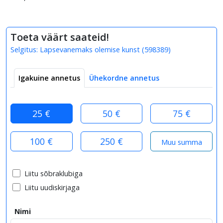
Toeta väärt saateid!
Selgitus:
Lapsevanemaks olemise kunst
(
598389
)
Igakuine annetus
Ühekordne annetus
25 €
50 €
75 €
100 €
250 €
Liitu sõbraklubiga
Liitu uudiskirjaga
Nimi