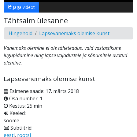
Jaga videot
Tähtsaim ülesanne
Hingehoid
Lapsevanemaks olemise kunst
Vanemaks olemine ei ole täheteadus, vaid vastastikune
lugupidamine ning lapse vajadustele ja sõnumitele avatud
olemine.
Lapsevanemaks olemise kunst
Esimene saade: 17. märts 2018
Osa number: 1
Kestus: 25 min
Keeled:
soome
Subtiitrid:
eesti
,
rootsi