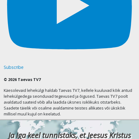
Subscribe
© 2026 Taevas TV7
Käesolevaid lehekülgi haldab Taevas TV7, kellele kuuluvad kõik antud
lehekülgedega seonduvad tegevused ja õigused. Taevas TV7 poolt
avaldatud saateid võib alla laadida üksnes isiklikuks otstarbeks.
Saadete täielik või osaline avaldamine teistes allikates või ükskõik
millisel muul kujul on keelatud.
Ja iga keel tunnistaks, et Jeesus Kristus