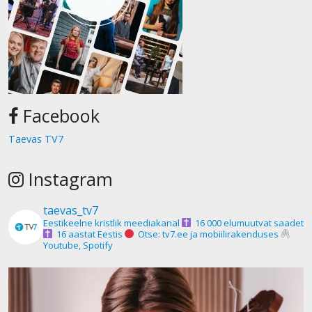
Facebook
Taevas TV7
Instagram
taevas_tv7
Eestikeelne kristlik meediakanal
16 000 elumuutvat saadet
16 aastat Eestis
Otse: tv7.ee ja mobiilirakenduses
Youtube, Spotify