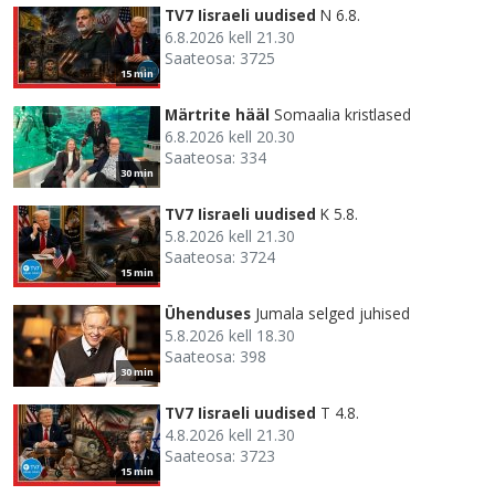
TV7 Iisraeli uudised
N 6.8.
6.8.2026 kell 21.30
Saateosa: 3725
15 min
Märtrite hääl
Somaalia kristlased
6.8.2026 kell 20.30
Saateosa: 334
30 min
TV7 Iisraeli uudised
K 5.8.
5.8.2026 kell 21.30
Saateosa: 3724
15 min
Ühenduses
Jumala selged juhised
5.8.2026 kell 18.30
Saateosa: 398
30 min
TV7 Iisraeli uudised
T 4.8.
4.8.2026 kell 21.30
Saateosa: 3723
15 min