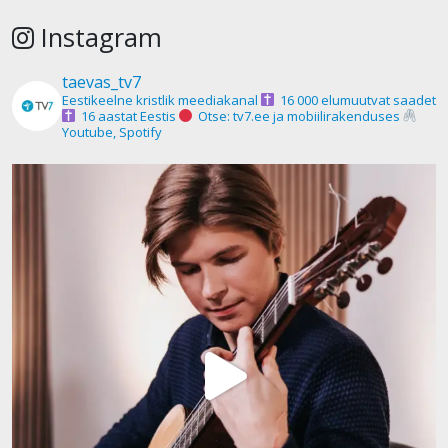
Instagram
taevas_tv7
Eestikeelne kristlik meediakanal
16 000 elumuutvat saadet
16 aastat Eestis
Otse: tv7.ee ja mobiilirakenduses
Youtube, Spotify