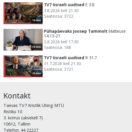
TV7 Iisraeli uudised
E 3.8.
3.8.2026 kell 21.30
Saateosa: 3722
15 min
Pühapäevaks Joosep Tammolt
Matteuse
14:13-21
2.8.2026 kell 17.30
Saateosa: 188
15 min
TV7 Iisraeli uudised
R 31.7.
31.7.2026 kell 21.30
Saateosa: 3721
15 min
Kontakt
Taevas TV7 Kristlik Ühing MTÜ
Ristiku 10
3. korrus (uksekell 7)
10612, Tallinn
Telefon: 44 22227