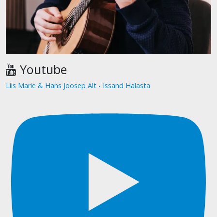
Youtube
Liis Marie & Hans Joosep Alt - Issand Halasta