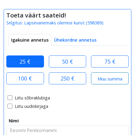
Toeta väärt saateid!
Selgitus:
Lapsevanemaks olemise kunst
(
598389
)
Igakuine annetus
Ühekordne annetus
25 €
50 €
75 €
100 €
250 €
Liitu sõbraklubiga
Liitu uudiskirjaga
Nimi