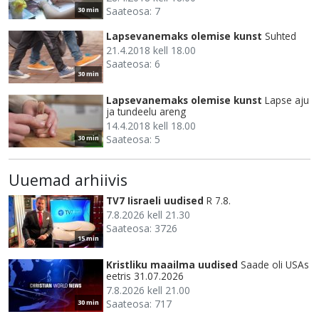
Saateosa: 7
30 min
Lapsevanemaks olemise kunst
Suhted
21.4.2018 kell 18.00
Saateosa: 6
30 min
Lapsevanemaks olemise kunst
Lapse aju
ja tundeelu areng
14.4.2018 kell 18.00
Saateosa: 5
30 min
Uuemad arhiivis
TV7 Iisraeli uudised
R 7.8.
7.8.2026 kell 21.30
Saateosa: 3726
15 min
Kristliku maailma uudised
Saade oli USAs
eetris 31.07.2026
7.8.2026 kell 21.00
Saateosa: 717
30 min