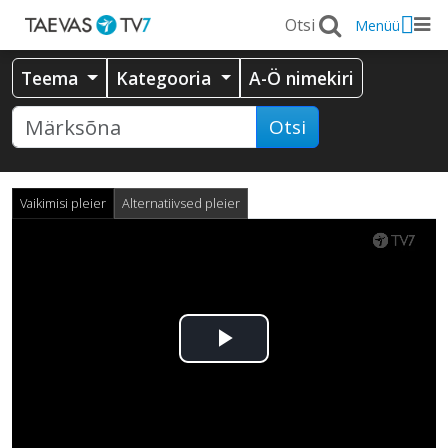
Menüü
Teema
Kategooria
A-Ö nimekiri
Otsi
Vaikimisi pleier
Alternatiivsed pleier
Esita
video