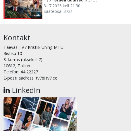
31.7.2026 kell 21.30
Saateosa: 3721
15 min
Kontakt
Taevas TV7 Kristlik Ühing MTÜ
Ristiku 10
3. korrus (uksekell 7)
10612, Tallinn
Telefon: 44 22227
E-posti aadress: tv7@tv7.ee
LinkedIn