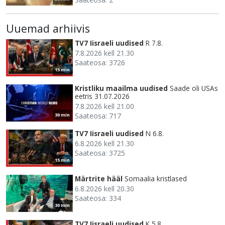
Uuemad arhiivis
TV7 Iisraeli uudised
R 7.8.
7.8.2026 kell 21.30
Saateosa: 3726
15 min
Kristliku maailma uudised
Saade oli USAs
eetris 31.07.2026
7.8.2026 kell 21.00
Saateosa: 717
30 min
TV7 Iisraeli uudised
N 6.8.
6.8.2026 kell 21.30
Saateosa: 3725
15 min
Märtrite hääl
Somaalia kristlased
6.8.2026 kell 20.30
Saateosa: 334
30 min
TV7 Iisraeli uudised
K 5.8.