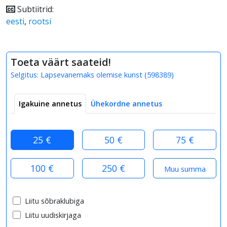
Subtiitrid:
eesti
,
rootsi
Toeta väärt saateid!
Selgitus:
Lapsevanemaks olemise kunst
(
598389
)
Igakuine annetus
Ühekordne annetus
25 €
50 €
75 €
100 €
250 €
Liitu sõbraklubiga
Liitu uudiskirjaga