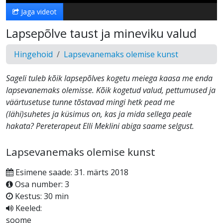
Jaga videot
Lapsepõlve taust ja mineviku valud
Hingehoid
Lapsevanemaks olemise kunst
Sageli tuleb kõik lapsepõlves kogetu meiega kaasa me enda
lapsevanemaks olemisse. Kõik kogetud valud, pettumused ja
väärtusetuse tunne tõstavad mingi hetk pead me
(lähi)suhetes ja küsimus on, kas ja mida sellega peale
hakata? Pereterapeut Elli Meklini abiga saame selgust.
Lapsevanemaks olemise kunst
Esimene saade: 31. märts 2018
Osa number: 3
Kestus: 30 min
Keeled:
soome