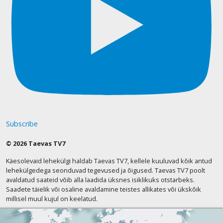
Subscribe
© 2026 Taevas TV7
Käesolevaid lehekülgi haldab Taevas TV7, kellele kuuluvad kõik antud
lehekülgedega seonduvad tegevused ja õigused. Taevas TV7 poolt
avaldatud saateid võib alla laadida üksnes isiklikuks otstarbeks.
Saadete täielik või osaline avaldamine teistes allikates või ükskõik
millisel muul kujul on keelatud.