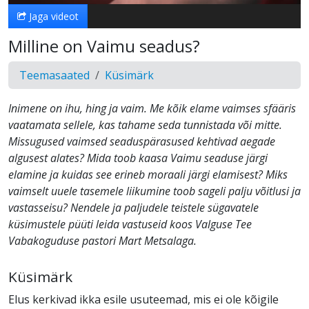
Jaga videot
Milline on Vaimu seadus?
Teemasaated
Küsimärk
Inimene on ihu, hing ja vaim. Me kõik elame vaimses sfääris
vaatamata sellele, kas tahame seda tunnistada või mitte.
Missugused vaimsed seaduspärasused kehtivad aegade
algusest alates? Mida toob kaasa Vaimu seaduse järgi
elamine ja kuidas see erineb moraali järgi elamisest? Miks
vaimselt uuele tasemele liikumine toob sageli palju võitlusi ja
vastasseisu? Nendele ja paljudele teistele sügavatele
küsimustele püüti leida vastuseid koos Valguse Tee
Vabakoguduse pastori Mart Metsalaga.
Küsimärk
Elus kerkivad ikka esile usuteemad, mis ei ole kõigile