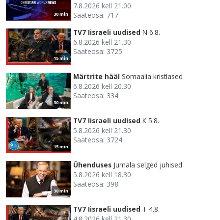
7.8.2026 kell 21.00
Saateosa: 717
30 min
TV7 Iisraeli uudised
N 6.8.
6.8.2026 kell 21.30
Saateosa: 3725
15 min
Märtrite hääl
Somaalia kristlased
6.8.2026 kell 20.30
Saateosa: 334
30 min
TV7 Iisraeli uudised
K 5.8.
5.8.2026 kell 21.30
Saateosa: 3724
15 min
Ühenduses
Jumala selged juhised
5.8.2026 kell 18.30
Saateosa: 398
30 min
TV7 Iisraeli uudised
T 4.8.
4.8.2026 kell 21.30