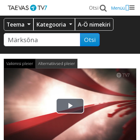
Menüü
Teema
Kategooria
A-Ö nimekiri
Otsi
Vaikimisi pleier
Alternatiivsed pleier
Esita
video