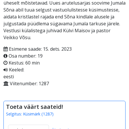
üheselt mõistetavad. Uues arutelusarjas soovime Jumala
Sõna abil tuua selgust vastuolulistesse küsimustesse,
aidata kristlastel rajada end Sõna kindlale alusele ja
julgustada püüdlema sügavama Jumala tarkuse järele.
Vestlusi külalistega juhivad Külvi Maisov ja pastor
Veikko Võsu.
Esimene saade: 15. dets. 2023
Osa number: 19
Kestus: 60 min
Keeled:
eesti
Viitenumber: 1287
Toeta väärt saateid!
Selgitus:
Küsimärk
(
1287
)