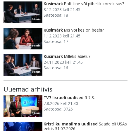
Küsimärk
Poliitiline või piibellik korrektsus?
8.12.2023 kell 21.45
Saateosa: 18
60 min
Küsimärk
Mis või kes on beebi?
1.12.2023 kell 21.45
Saateosa: 17
60 min
Küsimärk
Milleks abielu?
24.11.2023 kell 21.45
Saateosa: 16
60 min
Uuemad arhiivis
TV7 Iisraeli uudised
R 7.8.
7.8.2026 kell 21.30
Saateosa: 3726
15 min
Kristliku maailma uudised
Saade oli USAs
eetris 31.07.2026