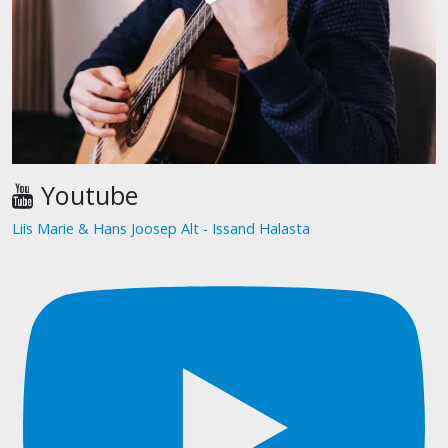
Youtube
Liis Marie & Hans Joosep Alt - Issand Halasta