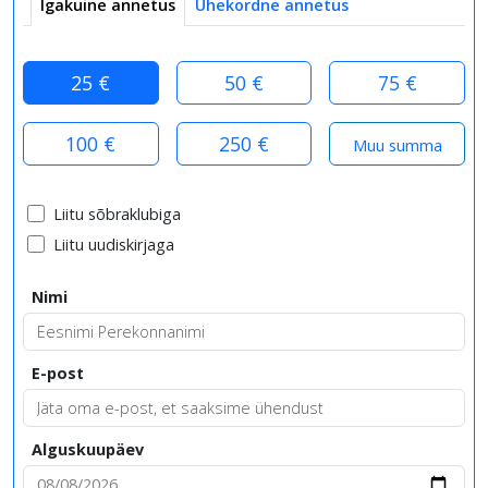
Igakuine annetus
Ühekordne annetus
25 €
50 €
75 €
100 €
250 €
Liitu sõbraklubiga
Liitu uudiskirjaga
Nimi
E-post
Alguskuupäev