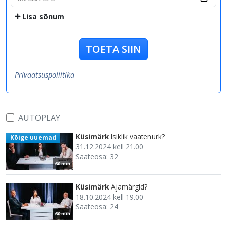
Lisa sõnum
TOETA SIIN
Privaatsuspoliitika
AUTOPLAY
Küsimärk
Isiklik vaatenurk?
Kõige uuemad
31.12.2024 kell 21.00
Saateosa: 32
60 min
Küsimärk
Ajamärgid?
18.10.2024 kell 19.00
Saateosa: 24
60 min