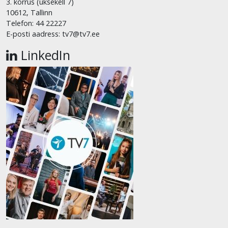
3. korrus (uksekell 7)
10612, Tallinn
Telefon: 44 22227
E-posti aadress: tv7@tv7.ee
LinkedIn