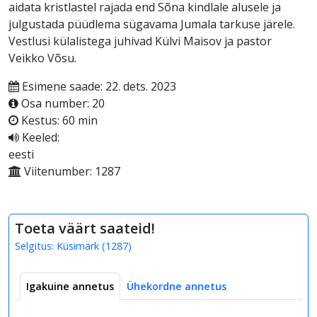
aidata kristlastel rajada end Sõna kindlale alusele ja
julgustada püüdlema sügavama Jumala tarkuse järele.
Vestlusi külalistega juhivad Külvi Maisov ja pastor
Veikko Võsu.
Esimene saade: 22. dets. 2023
Osa number: 20
Kestus: 60 min
Keeled:
eesti
Viitenumber: 1287
Toeta väärt saateid!
Selgitus:
Küsimärk
(
1287
)
Igakuine annetus
Ühekordne annetus