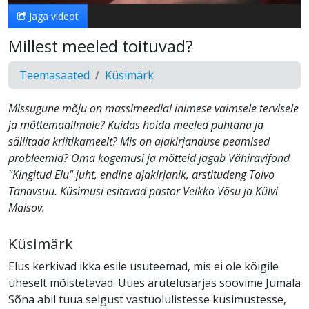
Jaga videot
Millest meeled toituvad?
Teemasaated
Küsimärk
Missugune mõju on massimeedial inimese vaimsele tervisele
ja mõttemaailmale? Kuidas hoida meeled puhtana ja
säilitada kriitikameelt? Mis on ajakirjanduse peamised
probleemid? Oma kogemusi ja mõtteid jagab Vähiravifond
"Kingitud Elu" juht, endine ajakirjanik, arstitudeng Toivo
Tänavsuu. Küsimusi esitavad pastor Veikko Võsu ja Külvi
Maisov.
Küsimärk
Elus kerkivad ikka esile usuteemad, mis ei ole kõigile
üheselt mõistetavad. Uues arutelusarjas soovime Jumala
Sõna abil tuua selgust vastuolulistesse küsimustesse,