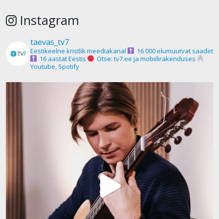
Instagram
taevas_tv7
Eestikeelne kristlik meediakanal
16 000 elumuutvat saadet
16 aastat Eestis
Otse: tv7.ee ja mobiilirakenduses
Youtube, Spotify