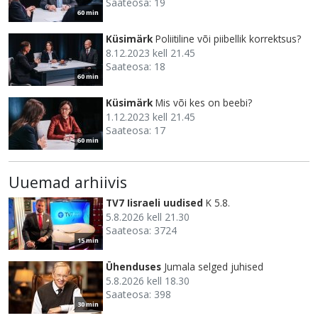
Saateosa: 19
60 min
Küsimärk
Poliitiline või piibellik korrektsus?
8.12.2023 kell 21.45
Saateosa: 18
60 min
Küsimärk
Mis või kes on beebi?
1.12.2023 kell 21.45
Saateosa: 17
60 min
Uuemad arhiivis
TV7 Iisraeli uudised
K 5.8.
5.8.2026 kell 21.30
Saateosa: 3724
15 min
Ühenduses
Jumala selged juhised
5.8.2026 kell 18.30
Saateosa: 398
30 min