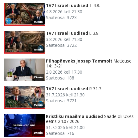
TV7 Iisraeli uudised
T 4.8.
4.8.2026 kell 21.30
Saateosa: 3723
15 min
TV7 Iisraeli uudised
E 3.8.
3.8.2026 kell 21.30
Saateosa: 3722
15 min
Pühapäevaks Joosep Tammolt
Matteuse
14:13-21
2.8.2026 kell 17.30
Saateosa: 188
15 min
TV7 Iisraeli uudised
R 31.7.
31.7.2026 kell 21.30
Saateosa: 3721
15 min
Kristliku maailma uudised
Saade oli USAs
eetris 24.07.2026
31.7.2026 kell 21.00
Saateosa: 716
30 min