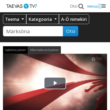
Menüü
Teema
Kategooria
A-Ö nimekiri
Otsi
Vaikimisi pleier
Alternatiivsed pleier
Esita
video