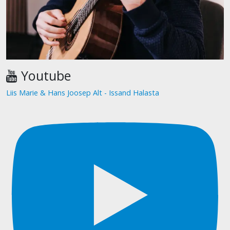
Youtube
Liis Marie & Hans Joosep Alt - Issand Halasta