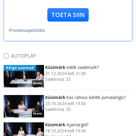
TOETA SIIN
Privaatsuspoliitika
AUTOPLAY
Küsimärk
Isiklik vaatenurk?
Kõige uuemad
31.12.2024 kell 21.00
Saateosa: 32
60 min
Küsimärk
Kas rahvus kehtib Jumalariigis?
25.10.2024 kell 19.00
Saateosa: 25
60 min
Küsimärk
Ajamärgid?
18.10.2024 kell 19.00