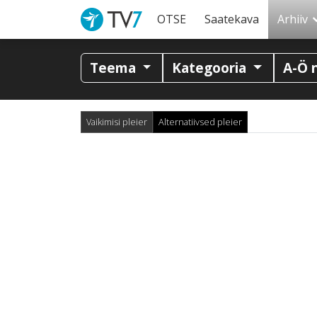
OTSE
Saatekava
Arhiiv
Teema
Kategooria
A-Ö 
Vaikimisi pleier
Alternatiivsed pleier