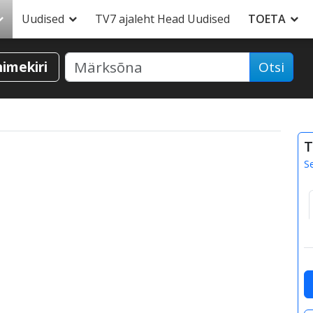
Uudised
TV7 ajaleht Head Uudised
TOETA
nimekiri
Otsi
T
S