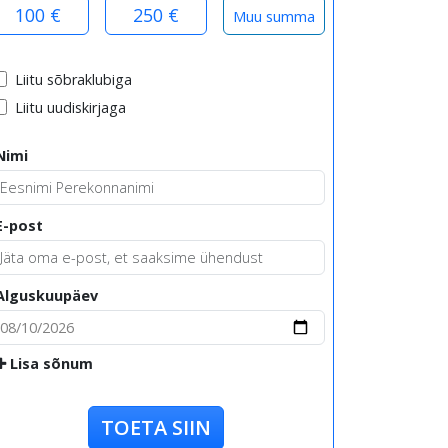
100 €
250 €
Liitu sõbraklubiga
Liitu uudiskirjaga
Nimi
E-post
Alguskuupäev
Lisa sõnum
TOETA SIIN