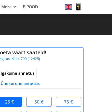
Meist
E-POOD
oeta väärt saateid!
elgitus:
Klubi 700
(
12425
)
Igakuine annetus
Ühekordne annetus
25 €
50 €
75 €