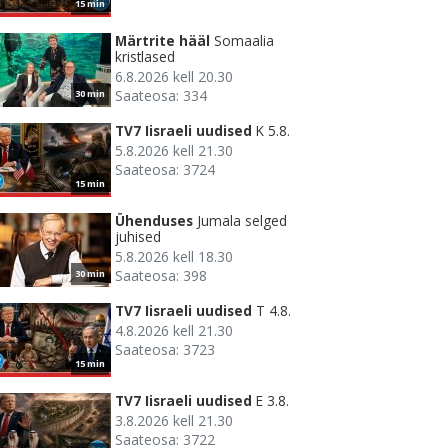
15 min
Märtrite hääl
Somaalia
kristlased
6.8.2026 kell 20.30
Saateosa: 334
30 min
TV7 Iisraeli uudised
K 5.8.
5.8.2026 kell 21.30
Saateosa: 3724
15 min
Ühenduses
Jumala selged
juhised
5.8.2026 kell 18.30
Saateosa: 398
30 min
TV7 Iisraeli uudised
T 4.8.
4.8.2026 kell 21.30
Saateosa: 3723
15 min
TV7 Iisraeli uudised
E 3.8.
3.8.2026 kell 21.30
Saateosa: 3722