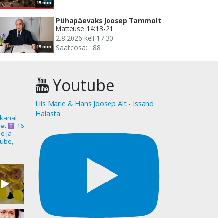
15 min
Pühapäevaks Joosep Tammolt
Matteuse 14:13-21
2.8.2026 kell 17.30
Saateosa: 188
15 min
Youtube
Liis Marie & Hans Joosep Alt - Issand
Halasta
akanal
et
16
ee ja
ube,