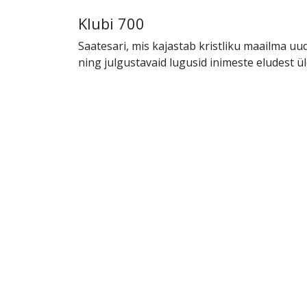
Klubi 700
Saatesari, mis kajastab kristliku maailma uu
ning julgustavaid lugusid inimeste eludest ü