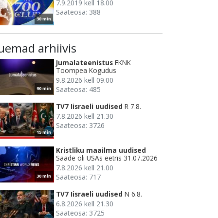
7.9.2019 kell 18.00
Saateosa: 388
30 min
uemad arhiivis
Jumalateenistus
EKNK
Toompea Kogudus
9.8.2026 kell 09.00
Saateosa: 485
90 min
TV7 Iisraeli uudised
R 7.8.
7.8.2026 kell 21.30
Saateosa: 3726
15 min
Kristliku maailma uudised
Saade oli USAs eetris 31.07.2026
7.8.2026 kell 21.00
Saateosa: 717
30 min
TV7 Iisraeli uudised
N 6.8.
6.8.2026 kell 21.30
Saateosa: 3725