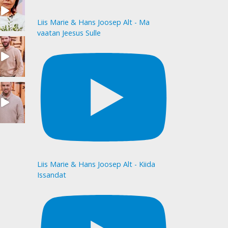
Liis Marie & Hans Joosep Alt - Ma
vaatan Jeesus Sulle
Liis Marie & Hans Joosep Alt - Kiida
Issandat