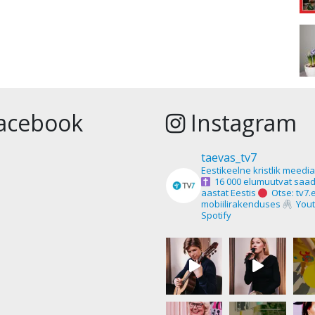
acebook
Instagram
taevas_tv7
Eestikeelne kristlik meedi
16 000 elumuutvat saad
aastat Eestis
Otse: tv7.
mobiilirakenduses
Yout
Spotify