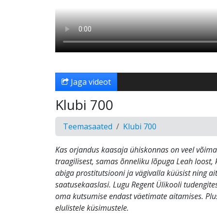
Jaga videot
Klubi 700
Teemasaated
Klubi 700
Kas orjandus kaasaja ühiskonnas on veel võima
traagilisest, samas õnneliku lõpuga Leah loost,
abiga prostitutsiooni ja vägivalla küüsist ning 
saatusekaaslasi. Lugu Regent Ülikooli tudengites
oma kutsumise endast väetimate aitamises. Plu
elulistele küsimustele.