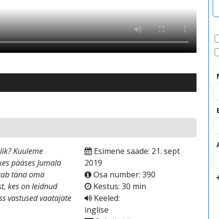
lik? Kuuleme
Esimene saade: 21. sept
 kes pääses Jumala
2019
aitab täna oma
Osa number: 390
t, kes on leidnud
Kestus: 30 min
ss vastused vaatajate
Keeled:
inglise