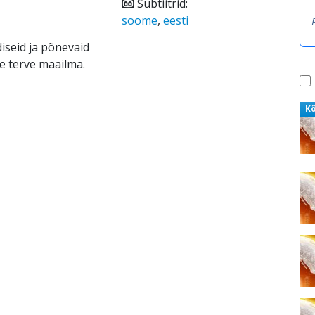
Subtiitrid:
soome
,
eesti
diseid ja põnevaid
le terve maailma.
K