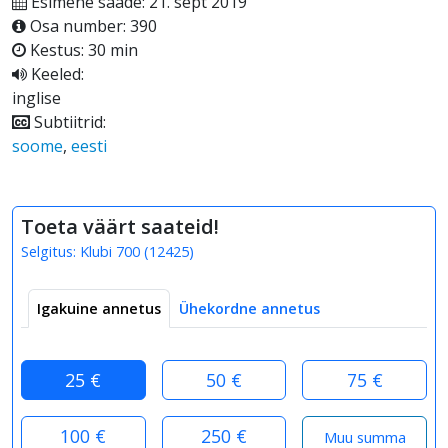
Esimene saade: 21. sept 2019
Osa number: 390
Kestus: 30 min
Keeled:
inglise
Subtiitrid:
soome
,
eesti
Toeta väärt saateid!
Selgitus:
Klubi 700
(
12425
)
Igakuine annetus
Ühekordne annetus
25 €
50 €
75 €
100 €
250 €