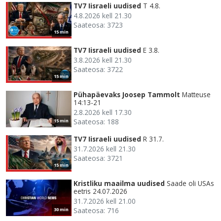
TV7 Iisraeli uudised
T 4.8.
4.8.2026 kell 21.30
Saateosa: 3723
15 min
TV7 Iisraeli uudised
E 3.8.
3.8.2026 kell 21.30
Saateosa: 3722
15 min
Pühapäevaks Joosep Tammolt
Matteuse
14:13-21
2.8.2026 kell 17.30
Saateosa: 188
15 min
TV7 Iisraeli uudised
R 31.7.
31.7.2026 kell 21.30
Saateosa: 3721
15 min
Kristliku maailma uudised
Saade oli USAs
eetris 24.07.2026
31.7.2026 kell 21.00
Saateosa: 716
30 min