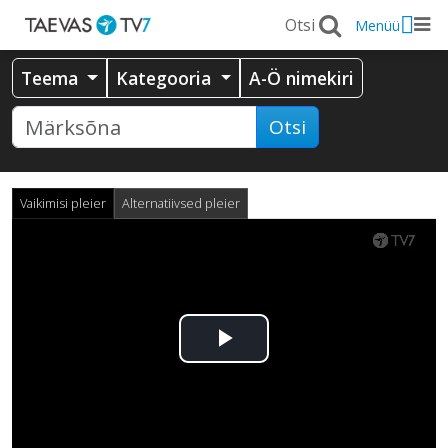
Menüü
Teema
Kategooria
A-Ö nimekiri
Otsi
Vaikimisi pleier
Alternatiivsed pleier
Esita
video