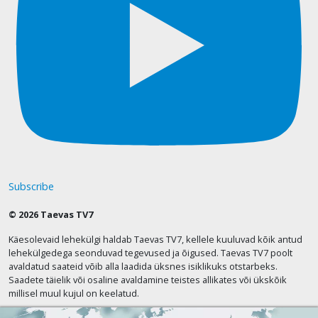
Subscribe
© 2026 Taevas TV7
Käesolevaid lehekülgi haldab Taevas TV7, kellele kuuluvad kõik antud
lehekülgedega seonduvad tegevused ja õigused. Taevas TV7 poolt
avaldatud saateid võib alla laadida üksnes isiklikuks otstarbeks.
Saadete täielik või osaline avaldamine teistes allikates või ükskõik
millisel muul kujul on keelatud.