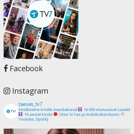
Facebook
Instagram
taevas_tv7
Eestikeelne kristlik meediakanal
16 000 elumuutvat saadet
16 aastat Eestis
Otse: tv7.ee ja mobiilirakenduses
Youtube, Spotify