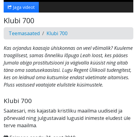
Jaga videot
Klubi 700
Teemasaated
Klubi 700
Kas orjandus kaasaja ühiskonnas on veel võimalik? Kuuleme
traagilisest, samas õnneliku lõpuga Leah loost, kes pääses
Jumala abiga prostitutsiooni ja vägivalla küüsist ning aitab
täna oma saatusekaaslasi. Lugu Regent Ülikooli tudengitest,
kes on leidnud oma kutsumise endast väetimate aitamises.
Pluss vastused vaatajate elulistele küsimustele.
Klubi 700
Saatesari, mis kajastab kristliku maailma uudiseid ja
põnevaid ning julgustavaid lugusid inimeste eludest üle
terve maailma.