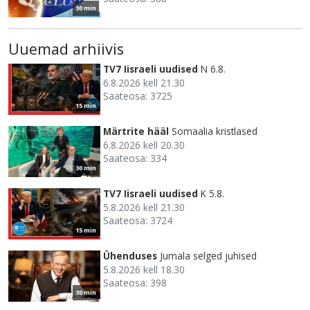
30 min
Uuemad arhiivis
TV7 Iisraeli uudised
N 6.8.
6.8.2026 kell 21.30
Saateosa: 3725
15 min
Märtrite hääl
Somaalia kristlased
6.8.2026 kell 20.30
Saateosa: 334
30 min
TV7 Iisraeli uudised
K 5.8.
5.8.2026 kell 21.30
Saateosa: 3724
15 min
Ühenduses
Jumala selged juhised
5.8.2026 kell 18.30
Saateosa: 398
30 min