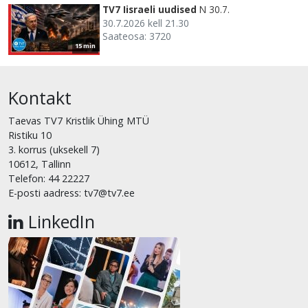
TV7 Iisraeli uudised
N 30.7.
30.7.2026 kell 21.30
Saateosa: 3720
15 min
Kontakt
Taevas TV7 Kristlik Ühing MTÜ
Ristiku 10
3. korrus (uksekell 7)
10612, Tallinn
Telefon: 44 22227
E-posti aadress: tv7@tv7.ee
LinkedIn