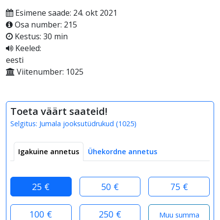
Esimene saade: 24. okt 2021
Osa number: 215
Kestus: 30 min
Keeled:
eesti
Viitenumber: 1025
Toeta väärt saateid!
Selgitus:
Jumala jooksutüdrukud
(
1025
)
Igakuine annetus
Ühekordne annetus
25 €
50 €
75 €
100 €
250 €