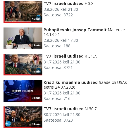
TV7 Iisraeli uudised
E 3.8.
3.8.2026 kell 21.30
Saateosa: 3722
15 min
Pühapäevaks Joosep Tammolt
Matteuse
14:13-21
2.8.2026 kell 17.30
Saateosa: 188
15 min
TV7 Iisraeli uudised
R 31.7.
31.7.2026 kell 21.30
Saateosa: 3721
15 min
Kristliku maailma uudised
Saade oli USAs
eetris 24.07.2026
31.7.2026 kell 21.00
Saateosa: 716
30 min
TV7 Iisraeli uudised
N 30.7.
30.7.2026 kell 21.30
Saateosa: 3720
15 min