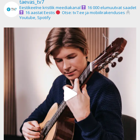
taevas_tv7
Eestikeelne kristlik meediakanal
16 000 elumuutvat saadet
16 aastat Eestis
Otse: tv7.ee ja mobiilirakenduses
Youtube, Spotify