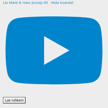
Liis Marie & Hans Joosep Alt - Kiida Issandat
Lae rohkem