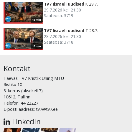
TV7 Iisraeli uudised
K 29.7.
29.7.2026 kell 21.30
Saateosa: 3719
15 min
TV7 Iisraeli uudised
T 28.7.
28.7.2026 kell 21.30
Saateosa: 3718
15 min
Kontakt
Taevas TV7 Kristlik Ühing MTÜ
Ristiku 10
3. korrus (uksekell 7)
10612, Tallinn
Telefon: 44 22227
E-posti aadress: tv7@tv7.ee
LinkedIn