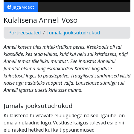
Jaga videot
Külalisena Anneli Võso
Portreesaated
Jumala jooksutüdrukud
Anneli kasvas üles mittekristlikus peres. Keskkoolis oli tal
klassiõde, kes teda vihkas, kuid kui neiu sai kristlaseks, nägi
Anneli temas täielikku muutust. See innustas Annelitki
Jumalat otsima ning esmakordsel Karmeli koguduse
külastusel luges ta päästepalve. Traagilised sündmused viisid
naise aga aastateks rööpast välja. Lapselapse sünniga tuli
Annelil igatsus uuesti kirikusse minna.
Jumala jooksutüdrukud
Külalistena huvitavate elulugudega naised. Igaühel on
oma ainulaadne lugu. Vestluse käigus tulevad esile nii
elu rasked hetked kui ka tippsündmused.