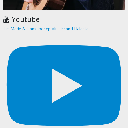
Youtube
Liis Marie & Hans Joosep Alt - Issand Halasta