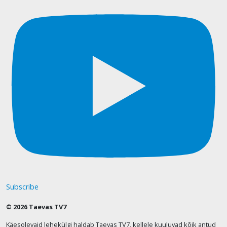
Subscribe
© 2026 Taevas TV7
Käesolevaid lehekülgi haldab Taevas TV7, kellele kuuluvad kõik antud