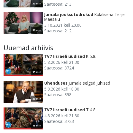
Saateosa: 213
30 min
Jumala jooksutüdrukud
Külalisena Terje
Mäesalu
3.10.2021 kell 20.00
Saateosa: 212
30 min
Uuemad arhiivis
TV7 Iisraeli uudised
K 5.8.
5.8.2026 kell 21.30
Saateosa: 3724
15 min
Ühenduses
Jumala selged juhised
5.8.2026 kell 18.30
Saateosa: 398
30 min
TV7 Iisraeli uudised
T 4.8.
4.8.2026 kell 21.30
Saateosa: 3723
15 min