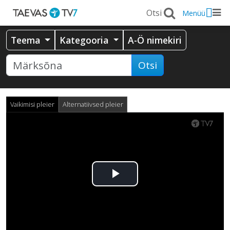
Menüü
Teema
Kategooria
A-Ö nimekiri
Otsi
Vaikimisi pleier
Alternatiivsed pleier
Esita
video