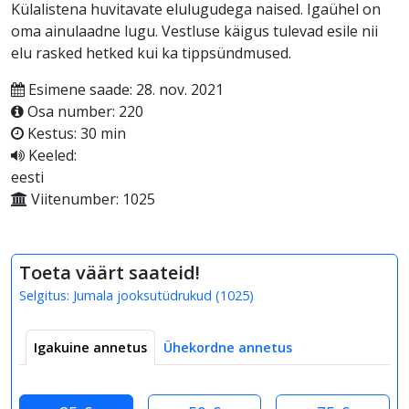
Külalistena huvitavate elulugudega naised. Igaühel on
oma ainulaadne lugu. Vestluse käigus tulevad esile nii
elu rasked hetked kui ka tippsündmused.
Esimene saade: 28. nov. 2021
Osa number: 220
Kestus: 30 min
Keeled:
eesti
Viitenumber: 1025
Toeta väärt saateid!
Selgitus:
Jumala jooksutüdrukud
(
1025
)
Igakuine annetus
Ühekordne annetus