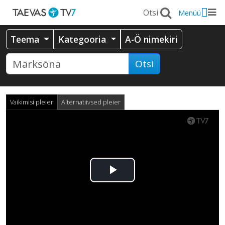
Menüü
Teema
Kategooria
A-Ö nimekiri
Otsi
Vaikimisi pleier
Alternatiivsed pleier
Esita
video