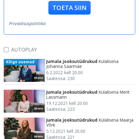
TOETA SIIN
Privaatsuspoliitika
AUTOPLAY
Jumala jooksutüdrukud
Külalisena
Kõige uuemad
Johanna Saarmäe
6.2.2022 kell 20.00
Saateosa: 230
30 min
Jumala jooksutüdrukud
Külalisena Merit
Lassmann
19.12.2021 kell 20.00
Saateosa: 223
30 min
Jumala jooksutüdrukud
Külalisena Maarja
Võrk
5.12.2021 kell 20.00
Saateosa: 221
30 min