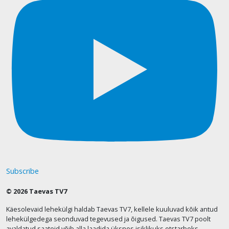
Subscribe
© 2026 Taevas TV7
Käesolevaid lehekülgi haldab Taevas TV7, kellele kuuluvad kõik antud
lehekülgedega seonduvad tegevused ja õigused. Taevas TV7 poolt
avaldatud saateid võib alla laadida üksnes isiklikuks otstarbeks.