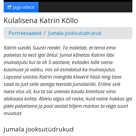
Jaga videot
Külalisena Katrin Kõllo
Portreesaated
Jumala jooksutüdrukud
Katrin sündis Suurel reedel. Ta mäletab, et tema ema
palvetas ta eest igal õhtul. Jumal kõnetas Katrini läbi
muinasjutu kui ta oli 5-aastane, esitades talle sama
küsimuse ja valiku, mis oli esindatud ka muinasjutus.
Lapsena unistas Katrin mängida klaverit hästi ning täna
saab ta just selle anniga teenida jumalariiki. Eriline seik
naise elus oli, kui ta sai unenäo kaudu kinnituse oma
abikaasa kohta. Abielu algus oli raske, kuid naine hakkas iga
päev palvetama ja pool aastat hiljem märkas ta väga suurt
muutust.
Jumala jooksutüdrukud