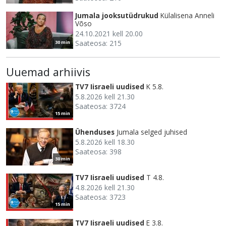
Jumala jooksutüdrukud
Külalisena Anneli
Võso
24.10.2021 kell 20.00
Saateosa: 215
30 min
Uuemad arhiivis
TV7 Iisraeli uudised
K 5.8.
5.8.2026 kell 21.30
Saateosa: 3724
15 min
Ühenduses
Jumala selged juhised
5.8.2026 kell 18.30
Saateosa: 398
30 min
TV7 Iisraeli uudised
T 4.8.
4.8.2026 kell 21.30
Saateosa: 3723
15 min
TV7 Iisraeli uudised
E 3.8.