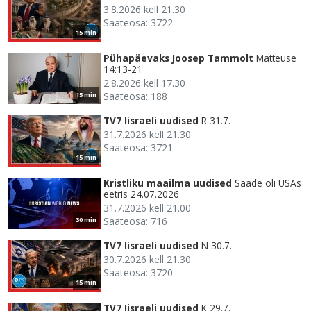
3.8.2026 kell 21.30
Saateosa: 3722
15 min
Pühapäevaks Joosep Tammolt
Matteuse
14:13-21
2.8.2026 kell 17.30
Saateosa: 188
15 min
TV7 Iisraeli uudised
R 31.7.
31.7.2026 kell 21.30
Saateosa: 3721
15 min
Kristliku maailma uudised
Saade oli USAs
eetris 24.07.2026
31.7.2026 kell 21.00
Saateosa: 716
30 min
TV7 Iisraeli uudised
N 30.7.
30.7.2026 kell 21.30
Saateosa: 3720
15 min
TV7 Iisraeli uudised
K 29.7.