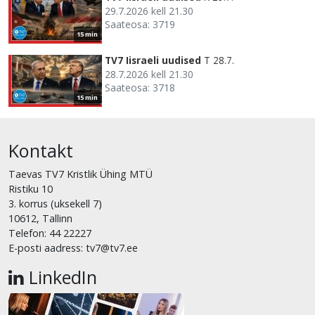
29.7.2026 kell 21.30
Saateosa: 3719
15 min
TV7 Iisraeli uudised
T 28.7.
28.7.2026 kell 21.30
Saateosa: 3718
15 min
Kontakt
Taevas TV7 Kristlik Ühing MTÜ
Ristiku 10
3. korrus (uksekell 7)
10612, Tallinn
Telefon: 44 22227
E-posti aadress: tv7@tv7.ee
LinkedIn