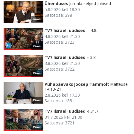
Ühenduses
Jumala selged juhised
5.8.2026 kell 18.30
Saateosa: 398
30 min
TV7 Iisraeli uudised
T 4.8.
4.8.2026 kell 21.30
Saateosa: 3723
15 min
TV7 Iisraeli uudised
E 3.8.
3.8.2026 kell 21.30
Saateosa: 3722
15 min
Pühapäevaks Joosep Tammolt
Matteuse
14:13-21
2.8.2026 kell 17.30
Saateosa: 188
15 min
TV7 Iisraeli uudised
R 31.7.
31.7.2026 kell 21.30
Saateosa: 3721
15 min