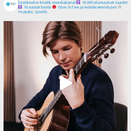
Eestikeelne kristlik meediakanal
16 000 elumuutvat saadet
16 aastat Eestis
Otse: tv7.ee ja mobiilirakenduses
Youtube, Spotify