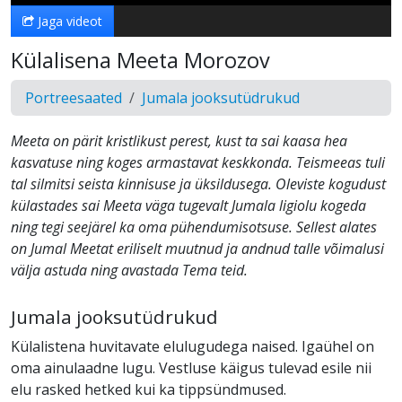
Jaga videot
Külalisena Meeta Morozov
Portreesaated
Jumala jooksutüdrukud
Meeta on pärit kristlikust perest, kust ta sai kaasa hea
kasvatuse ning koges armastavat keskkonda. Teismeeas tuli
tal silmitsi seista kinnisuse ja üksildusega. Oleviste kogudust
külastades sai Meeta väga tugevalt Jumala ligiolu kogeda
ning tegi seejärel ka oma pühendumisotsuse. Sellest alates
on Jumal Meetat eriliselt muutnud ja andnud talle võimalusi
välja astuda ning avastada Tema teid.
Jumala jooksutüdrukud
Külalistena huvitavate elulugudega naised. Igaühel on
oma ainulaadne lugu. Vestluse käigus tulevad esile nii
elu rasked hetked kui ka tippsündmused.