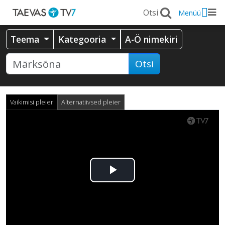
Menüü
Teema
Kategooria
A-Ö nimekiri
Otsi
Vaikimisi pleier
Alternatiivsed pleier
Esita
video