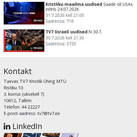
Kristliku maailma uudised
Saade oli USAs
eetris 24.07.2026
31.7.2026 kell 21.00
Saateosa: 716
30 min
TV7 Iisraeli uudised
N 30.7.
30.7.2026 kell 21.30
Saateosa: 3720
15 min
Kontakt
Taevas TV7 Kristlik Ühing MTÜ
Ristiku 10
3. korrus (uksekell 7)
10612, Tallinn
Telefon: 44 22227
E-posti aadress: tv7@tv7.ee
LinkedIn