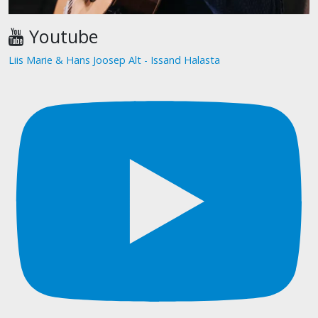
Youtube
Liis Marie & Hans Joosep Alt - Issand Halasta