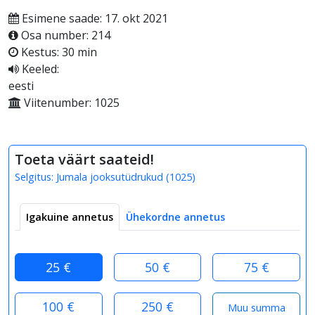
Esimene saade: 17. okt 2021
Osa number: 214
Kestus: 30 min
Keeled:
eesti
Viitenumber: 1025
Toeta väärt saateid!
Selgitus:
Jumala jooksutüdrukud
(
1025
)
Igakuine annetus
Ühekordne annetus
25 €
50 €
75 €
100 €
250 €