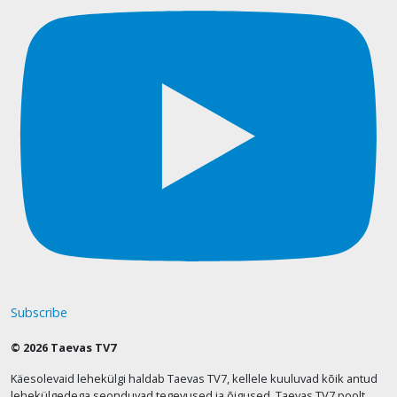
Subscribe
© 2026 Taevas TV7
Käesolevaid lehekülgi haldab Taevas TV7, kellele kuuluvad kõik antud
lehekülgedega seonduvad tegevused ja õigused. Taevas TV7 poolt