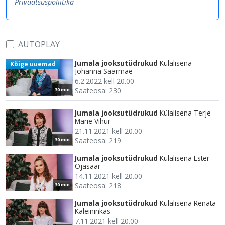
Privaatsuspoliitika
AUTOPLAY
Jumala jooksutüdrukud
Külalisena
Kõige uuemad
Johanna Saarmäe
6.2.2022 kell 20.00
Saateosa: 230
30 min
Jumala jooksutüdrukud
Külalisena Terje
Marie Vihur
21.11.2021 kell 20.00
Saateosa: 219
30 min
Jumala jooksutüdrukud
Külalisena Ester
Ojasaar
14.11.2021 kell 20.00
Saateosa: 218
30 min
Jumala jooksutüdrukud
Külalisena Renata
Kaleininkas
7.11.2021 kell 20.00