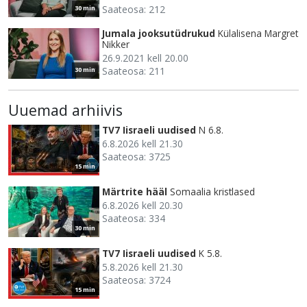
Saateosa: 212
30 min
Jumala jooksutüdrukud
Külalisena Margret
Nikker
26.9.2021 kell 20.00
Saateosa: 211
30 min
Uuemad arhiivis
TV7 Iisraeli uudised
N 6.8.
6.8.2026 kell 21.30
Saateosa: 3725
15 min
Märtrite hääl
Somaalia kristlased
6.8.2026 kell 20.30
Saateosa: 334
30 min
TV7 Iisraeli uudised
K 5.8.
5.8.2026 kell 21.30
Saateosa: 3724
15 min