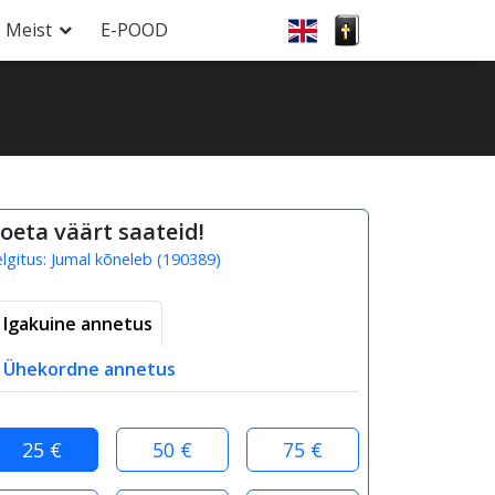
Meist
E-POOD
oeta väärt saateid!
elgitus:
Jumal kõneleb
(
190389
)
Igakuine annetus
Ühekordne annetus
25 €
50 €
75 €