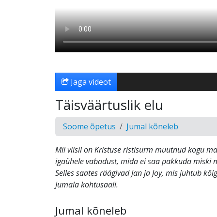
Jaga videot
Täisväärtuslik elu
Soome õpetus
Jumal kõneleb
Mil viisil on Kristuse ristisurm muutnud kogu 
igaühele vabadust, mida ei saa pakkuda miski 
Selles saates räägivad Jan ja Joy, mis juhtub kõi
Jumala kohtusaali.
Jumal kõneleb