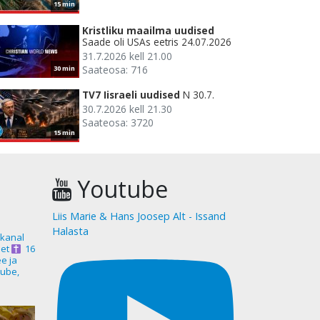
15 min
Kristliku maailma uudised
Saade oli USAs eetris 24.07.2026
31.7.2026 kell 21.00
Saateosa: 716
30 min
TV7 Iisraeli uudised
N 30.7.
30.7.2026 kell 21.30
Saateosa: 3720
15 min
Youtube
Liis Marie & Hans Joosep Alt - Issand
Halasta
akanal
et
16
ee ja
ube,