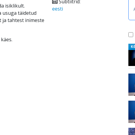
Subtiitrid:
 isiklikult.
eesti
ja usuga täidetud
ja tahtest inimeste
 käes.
K