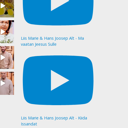
Liis Marie & Hans Joosep Alt - Ma
vaatan Jeesus Sulle
Liis Marie & Hans Joosep Alt - Kiida
Issandat