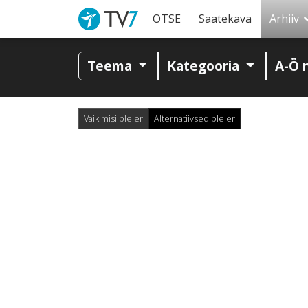
OTSE
Saatekava
Arhiiv
Teema
Kategooria
A-Ö 
Vaikimisi pleier
Alternatiivsed pleier