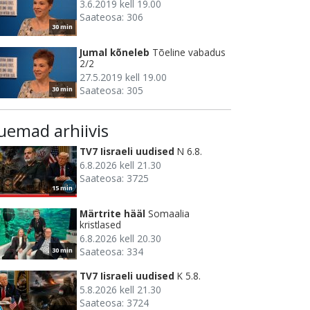
3.6.2019 kell 19.00
Saateosa: 306
30 min
Jumal kõneleb
Tõeline vabadus
2/2
27.5.2019 kell 19.00
Saateosa: 305
30 min
uemad arhiivis
TV7 Iisraeli uudised
N 6.8.
6.8.2026 kell 21.30
Saateosa: 3725
15 min
Märtrite hääl
Somaalia
kristlased
6.8.2026 kell 20.30
Saateosa: 334
30 min
TV7 Iisraeli uudised
K 5.8.
5.8.2026 kell 21.30
Saateosa: 3724