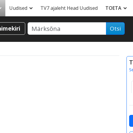
Uudised
TV7 ajaleht Head Uudised
TOETA
nimekiri
Otsi
T
S