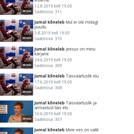
12.8.2019 kell 19.00
Saateosa: 311
30 min
Jumal kõneleb
Mul ei ole midagi
puudu
5.8.2019 kell 19.00
Saateosa: 310
30 min
Jumal kõneleb
Jeesus on minu
karjane
24.6.2019 kell 19.00
Saateosa: 309
30 min
Jumal kõneleb
Täisväärtuslik elu
17.6.2019 kell 19.00
Saateosa: 308
30 min
Jumal kõneleb
Täisväärtuslik ja
armastust täis elu
10.6.2019 kell 19.00
Saateosa: 307
30 min
Jumal kõneleb
Meie ees on valik