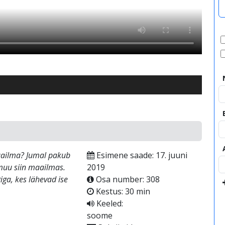
maailma? Jumal pakub
Esimene saade: 17. juuni
muu siin maailmas.
2019
giga, kes lähevad ise
Osa number: 308
Kestus: 30 min
Keeled:
soome