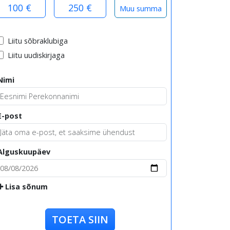
100 €
250 €
Liitu sõbraklubiga
Liitu uudiskirjaga
Nimi
E-post
Alguskuupäev
Lisa sõnum
TOETA SIIN