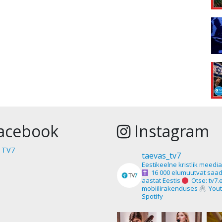
acebook
Instagram
 TV7
taevas_tv7
Eestikeelne kristlik meedi
16 000 elumuutvat saad
aastat Eestis
Otse: tv7.
mobiilirakenduses
Yout
Spotify