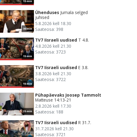
15 min
Ühenduses
Jumala selged
juhised
5.8.2026 kell 18.30
Saateosa: 398
30 min
TV7 Iisraeli uudised
T 4.8.
4.8.2026 kell 21.30
Saateosa: 3723
15 min
TV7 Iisraeli uudised
E 3.8.
3.8.2026 kell 21.30
Saateosa: 3722
15 min
Pühapäevaks Joosep Tammolt
Matteuse 14:13-21
2.8.2026 kell 17.30
Saateosa: 188
15 min
TV7 Iisraeli uudised
R 31.7.
31.7.2026 kell 21.30
Saateosa: 3721