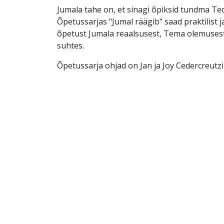
Jumala tahe on, et sinagi õpiksid tundma Teda
Õpetussarjas "Jumal räägib" saad praktilist 
õpetust Jumala reaalsusest, Tema olemusest 
suhtes.
Õpetussarja ohjad on Jan ja Joy Cedercreutzi