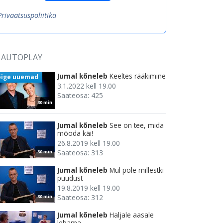
Privaatsuspoliitika
AUTOPLAY
Jumal kõneleb
Keeltes rääkimine
õige uuemad
3.1.2022 kell 19.00
Saateosa: 425
30 min
Jumal kõneleb
See on tee, mida
mööda käi!
26.8.2019 kell 19.00
Saateosa: 313
30 min
Jumal kõneleb
Mul pole millestki
puudust
19.8.2019 kell 19.00
Saateosa: 312
30 min
Jumal kõneleb
Haljale aasale
lebama