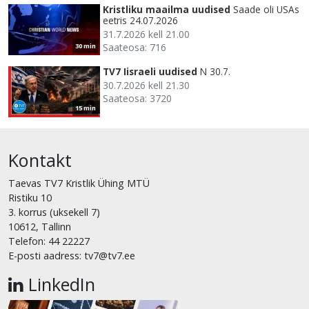
Kristliku maailma uudised
Saade oli USAs
eetris 24.07.2026
31.7.2026 kell 21.00
Saateosa: 716
30 min
TV7 Iisraeli uudised
N 30.7.
30.7.2026 kell 21.30
Saateosa: 3720
15 min
Kontakt
Taevas TV7 Kristlik Ühing MTÜ
Ristiku 10
3. korrus (uksekell 7)
10612, Tallinn
Telefon: 44 22227
E-posti aadress: tv7@tv7.ee
LinkedIn