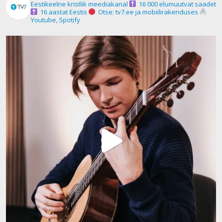
Eestikeelne kristlik meediakanal
16 000 elumuutvat saadet
16 aastat Eestis
Otse: tv7.ee ja mobiilirakenduses
Youtube, Spotify