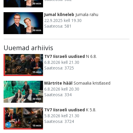
30 min
Jumal kõneleb
Jumala rahu
22.9.2025 kell 19.30
Saateosa: 581
30 min
Uuemad arhiivis
TV7 Iisraeli uudised
N 6.8.
6.8.2026 kell 21.30
Saateosa: 3725
15 min
Märtrite hääl
Somaalia kristlased
6.8.2026 kell 20.30
Saateosa: 334
30 min
TV7 Iisraeli uudised
K 5.8.
5.8.2026 kell 21.30
Saateosa: 3724
15 min