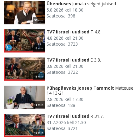
Ühenduses
Jumala selged juhised
5.8.2026 kell 18.30
Saateosa: 398
30 min
TV7 Iisraeli uudised
T 4.8.
4.8.2026 kell 21.30
Saateosa: 3723
15 min
TV7 Iisraeli uudised
E 3.8.
3.8.2026 kell 21.30
Saateosa: 3722
15 min
Pühapäevaks Joosep Tammolt
Matteuse
14:13-21
2.8.2026 kell 17.30
Saateosa: 188
15 min
TV7 Iisraeli uudised
R 31.7.
31.7.2026 kell 21.30
Saateosa: 3721
15 min