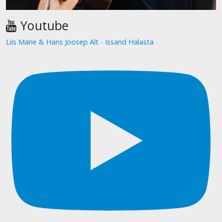
Youtube
Liis Marie & Hans Joosep Alt - Issand Halasta