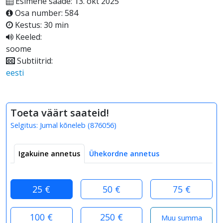
Esimene saade: 13. okt 2025
Osa number: 584
Kestus: 30 min
Keeled:
soome
Subtiitrid:
eesti
Toeta väärt saateid!
Selgitus:
Jumal kõneleb
(
876056
)
Igakuine annetus
Ühekordne annetus
25 €
50 €
75 €
100 €
250 €