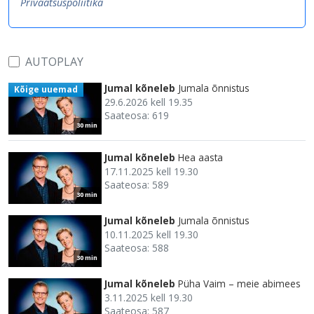
Privaatsuspoliitika
AUTOPLAY
Jumal kõneleb
Jumala õnnistus
Kõige uuemad
29.6.2026 kell 19.35
Saateosa: 619
30 min
Jumal kõneleb
Hea aasta
17.11.2025 kell 19.30
Saateosa: 589
30 min
Jumal kõneleb
Jumala õnnistus
10.11.2025 kell 19.30
Saateosa: 588
30 min
Jumal kõneleb
Püha Vaim – meie abimees
3.11.2025 kell 19.30
Saateosa: 587