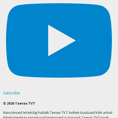
Subscribe
© 2026 Taevas TV7
Käesolevaid lehekülgi haldab Taevas TV7, kellele kuuluvad kõik antud
lehekülgedega seonduvad tegevused ja õigused. Taevas TV7 poolt