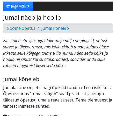
Jaga videot
Jumal näeb ja hoolib
Soome õpetus
Jumal kõneleb
Elus tuleb ette igasugu olukordi ja palju on pingeid, ootusi,
survet ja ülekoormust, mis kõik tekitab tunde, kuidas üldse
jaksata selle kõigega toime tulla. Jumal näeb seda kõike ja
hoolib nii sinust kui su olukordadest, soovides anda sulle
rahu ja hingamist keset seda kõike.
Jumal kõneleb
Jumala tahe on, et sinagi õpiksid tundma Teda isiklikult.
Õpetussarjas "Jumal räägib" saad praktilist ja usuga
täidetud õpetust Jumala reaalsusest, Tema olemusest ja
tahtest inimeste suhtes.