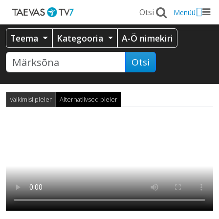
Menüü
Teema
Kategooria
A-Ö nimekiri
Otsi
Vaikimisi pleier
Alternatiivsed pleier