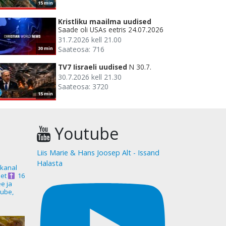
15 min
Kristliku maailma uudised
Saade oli USAs eetris 24.07.2026
31.7.2026 kell 21.00
Saateosa: 716
30 min
TV7 Iisraeli uudised
N 30.7.
30.7.2026 kell 21.30
Saateosa: 3720
15 min
Youtube
Liis Marie & Hans Joosep Alt - Issand
Halasta
akanal
et
16
ee ja
ube,