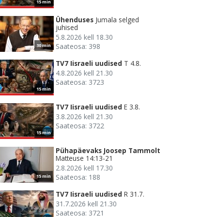
15 min
Ühenduses
Jumala selged
juhised
5.8.2026 kell 18.30
Saateosa: 398
30 min
TV7 Iisraeli uudised
T 4.8.
4.8.2026 kell 21.30
Saateosa: 3723
15 min
TV7 Iisraeli uudised
E 3.8.
3.8.2026 kell 21.30
Saateosa: 3722
15 min
Pühapäevaks Joosep Tammolt
Matteuse 14:13-21
2.8.2026 kell 17.30
Saateosa: 188
15 min
TV7 Iisraeli uudised
R 31.7.
31.7.2026 kell 21.30
Saateosa: 3721