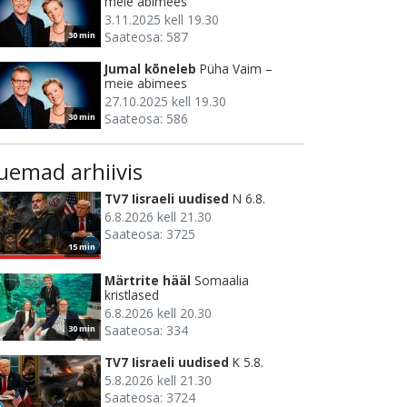
meie abimees
3.11.2025 kell 19.30
Saateosa: 587
30 min
Jumal kõneleb
Püha Vaim –
meie abimees
27.10.2025 kell 19.30
Saateosa: 586
30 min
uemad arhiivis
TV7 Iisraeli uudised
N 6.8.
6.8.2026 kell 21.30
Saateosa: 3725
15 min
Märtrite hääl
Somaalia
kristlased
6.8.2026 kell 20.30
Saateosa: 334
30 min
TV7 Iisraeli uudised
K 5.8.
5.8.2026 kell 21.30
Saateosa: 3724