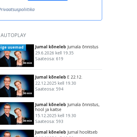
Privaatsuspoliitika
AUTOPLAY
Jumal kõneleb
Jumala õnnistus
õige uuemad
29.6.2026 kell 19.35
Saateosa: 619
30 min
Jumal kõneleb
E 22.12.
22.12.2025 kell 19.30
Saateosa: 594
30 min
Jumal kõneleb
Jumala õnnistus,
hool ja kaitse
15.12.2025 kell 19.30
Saateosa: 593
30 min
Jumal kõneleb
Jumal hoolitseb