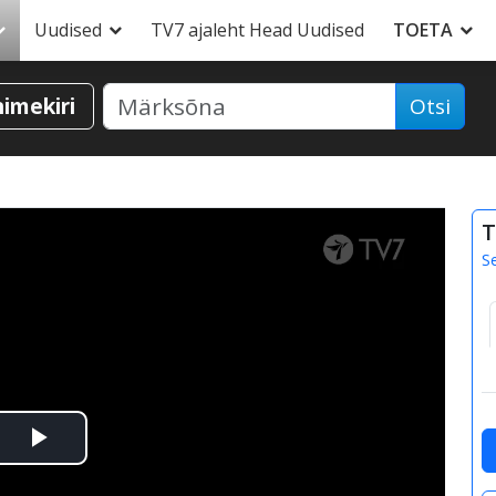
Uudised
TV7 ajaleht Head Uudised
TOETA
nimekiri
Otsi
T
S
Esita