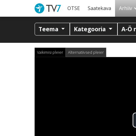
OTSE
Saatekava
Arhiiv
Teema
Kategooria
A-Ö 
Vaikimisi pleier
Alternatiivsed pleier