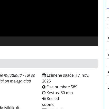
video
le muutunud - Tal on
Esimene saade: 17. nov.
lal on meiega alati
2025
Osa number: 589
Kestus: 30 min
Keeled:
soome
 isiklikult.