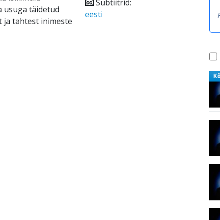
Subtiitrid:
ja usuga täidetud
eesti
ja tahtest inimeste
K