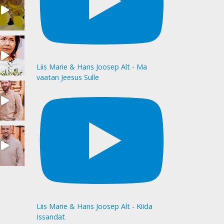
Liis Marie & Hans Joosep Alt - Ma
vaatan Jeesus Sulle
Liis Marie & Hans Joosep Alt - Kiida
Issandat