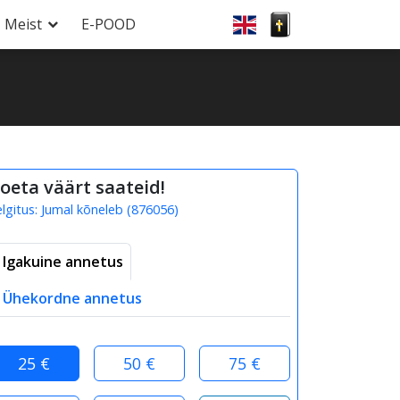
Meist
E-POOD
oeta väärt saateid!
elgitus:
Jumal kõneleb
(
876056
)
Igakuine annetus
Ühekordne annetus
25 €
50 €
75 €