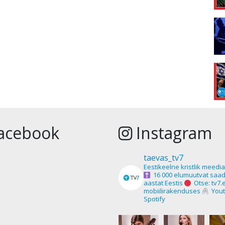
acebook
Instagram
taevas_tv7
Eestikeelne kristlik meedi
16 000 elumuutvat saad
aastat Eestis
Otse: tv7.
mobiilirakenduses
Yout
Spotify