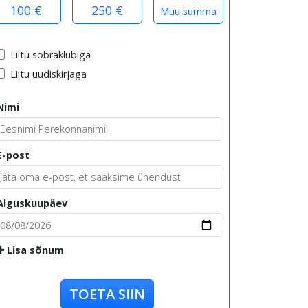
100 €
250 €
Liitu sõbraklubiga
Liitu uudiskirjaga
Nimi
E-post
Alguskuupäev
Lisa sõnum
TOETA SIIN