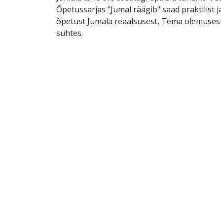
Õpetussarjas "Jumal räägib" saad praktilist 
õpetust Jumala reaalsusest, Tema olemusest 
suhtes.