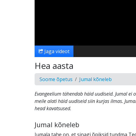
Jaga videot
Hea aasta
Soome õpetus
Jumal kõneleb
Evangeelium tähendab häid uudiseid. Jumal ei o
meile alati häid uudiseid siin kurjas ilmas. Juma
head kavatsused.
Jumal kõneleb
Jumala tahe on, et sinagi õpiksid tundma Teda