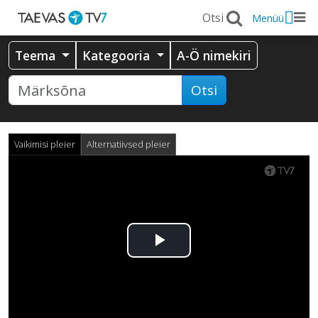
Menüü
Teema
Kategooria
A-Ö nimekiri
Otsi
Vaikimisi pleier
Alternatiivsed pleier
Esita
video