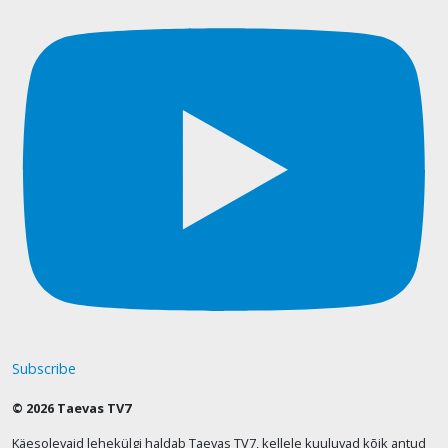
Subscribe
© 2026 Taevas TV7
Käesolevaid lehekülgi haldab Taevas TV7, kellele kuuluvad kõik antud