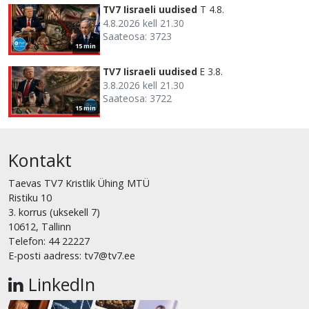
TV7 Iisraeli uudised
T 4.8.
4.8.2026 kell 21.30
Saateosa: 3723
15 min
TV7 Iisraeli uudised
E 3.8.
3.8.2026 kell 21.30
Saateosa: 3722
15 min
Kontakt
Taevas TV7 Kristlik Ühing MTÜ
Ristiku 10
3. korrus (uksekell 7)
10612, Tallinn
Telefon: 44 22227
E-posti aadress: tv7@tv7.ee
LinkedIn