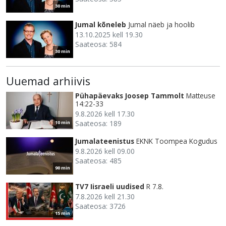
30 min
Jumal kõneleb
Jumal näeb ja hoolib
13.10.2025 kell 19.30
Saateosa: 584
30 min
Uuemad arhiivis
Pühapäevaks Joosep Tammolt
Matteuse
14:22-33
9.8.2026 kell 17.30
Saateosa: 189
10 min
Jumalateenistus
EKNK Toompea Kogudus
9.8.2026 kell 09.00
Saateosa: 485
90 min
TV7 Iisraeli uudised
R 7.8.
7.8.2026 kell 21.30
Saateosa: 3726
15 min