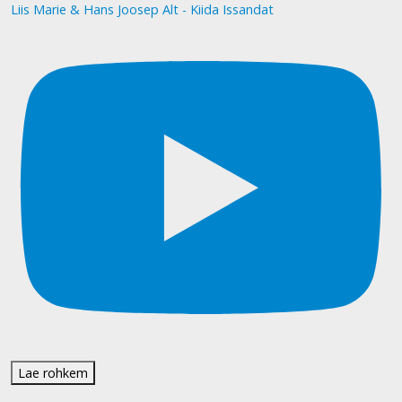
Liis Marie & Hans Joosep Alt - Kiida Issandat
Lae rohkem