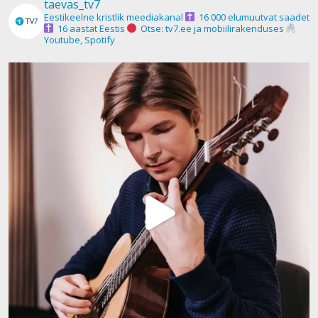
taevas_tv7
Eestikeelne kristlik meediakanal
16 000 elumuutvat saadet
16 aastat Eestis
Otse: tv7.ee ja mobiilirakenduses
Youtube, Spotify