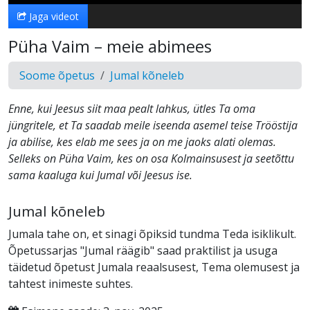
Jaga videot
Püha Vaim – meie abimees
Soome õpetus
Jumal kõneleb
Enne, kui Jeesus siit maa pealt lahkus, ütles Ta oma
jüngritele, et Ta saadab meile iseenda asemel teise Trööstija
ja abilise, kes elab me sees ja on me jaoks alati olemas.
Selleks on Püha Vaim, kes on osa Kolmainsusest ja seetõttu
sama kaaluga kui Jumal või Jeesus ise.
Jumal kõneleb
Jumala tahe on, et sinagi õpiksid tundma Teda isiklikult.
Õpetussarjas "Jumal räägib" saad praktilist ja usuga
täidetud õpetust Jumala reaalsusest, Tema olemusest ja
tahtest inimeste suhtes.