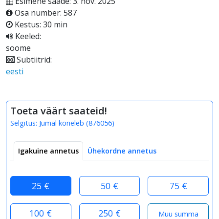
Esimene saade: 3. nov. 2025
Osa number: 587
Kestus: 30 min
Keeled:
soome
Subtiitrid:
eesti
Toeta väärt saateid!
Selgitus:
Jumal kõneleb
(
876056
)
Igakuine annetus
Ühekordne annetus
25 €
50 €
75 €
100 €
250 €