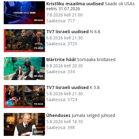
Kristliku maailma uudised
Saade oli USAs
eetris 31.07.2026
7.8.2026 kell 21.00
Saateosa: 717
30 min
TV7 Iisraeli uudised
N 6.8.
6.8.2026 kell 21.30
Saateosa: 3725
15 min
Märtrite hääl
Somaalia kristlased
6.8.2026 kell 20.30
Saateosa: 334
30 min
TV7 Iisraeli uudised
K 5.8.
5.8.2026 kell 21.30
Saateosa: 3724
15 min
Ühenduses
Jumala selged juhised
5.8.2026 kell 18.30
Saateosa: 398
30 min