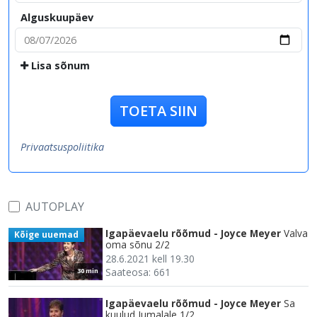
Alguskuupäev
Lisa sõnum
TOETA SIIN
Privaatsuspoliitika
AUTOPLAY
Igapäevaelu rõõmud - Joyce Meyer
Valva
Kõige uuemad
oma sõnu 2/2
28.6.2021 kell 19.30
Saateosa: 661
30 min
Igapäevaelu rõõmud - Joyce Meyer
Sa
kuulud Jumalale 1/2