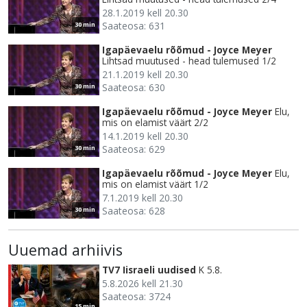
28.1.2019 kell 20.30
Saateosa: 631
30 min
Igapäevaelu rõõmud - Joyce Meyer
Lihtsad muutused - head tulemused 1/2
21.1.2019 kell 20.30
Saateosa: 630
30 min
Igapäevaelu rõõmud - Joyce Meyer
Elu,
mis on elamist väärt 2/2
14.1.2019 kell 20.30
Saateosa: 629
30 min
Igapäevaelu rõõmud - Joyce Meyer
Elu,
mis on elamist väärt 1/2
7.1.2019 kell 20.30
Saateosa: 628
30 min
Uuemad arhiivis
TV7 Iisraeli uudised
K 5.8.
5.8.2026 kell 21.30
Saateosa: 3724
15 min