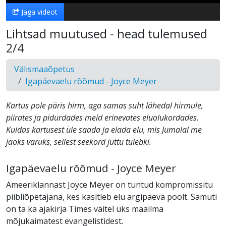
Jaga videot
Lihtsad muutused - head tulemused
2/4
Välismaaõpetus
Igapäevaelu rõõmud - Joyce Meyer
Kartus pole päris hirm, aga samas suht lähedal hirmule,
piirates ja pidurdades meid erinevates eluolukordades.
Kuidas kartusest üle saada ja elada elu, mis Jumalal me
jaoks varuks, sellest seekord juttu tulebki.
Igapäevaelu rõõmud - Joyce Meyer
Ameeriklannast Joyce Meyer on tuntud kompromissitu
piibliõpetajana, kes käsitleb elu argipäeva poolt. Samuti
on ta ka ajakirja Times väitel üks maailma
mõjukaimatest evangelistidest.