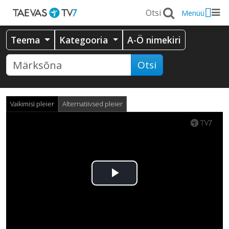
Menüü
Teema
Kategooria
A-Ö nimekiri
Otsi
Vaikimisi pleier
Alternatiivsed pleier
Esita
video