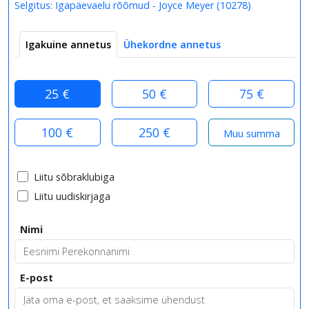
Selgitus:
Igapäevaelu rõõmud - Joyce Meyer
(
10278
)
Igakuine annetus
Ühekordne annetus
25 €
50 €
75 €
100 €
250 €
Liitu sõbraklubiga
Liitu uudiskirjaga
Nimi
E-post