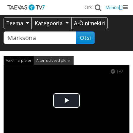
Menüü
Teema
Kategooria
A-Ö nimekiri
Otsi
Vaikimisi pleier
Alternatiivsed pleier
Esita
video