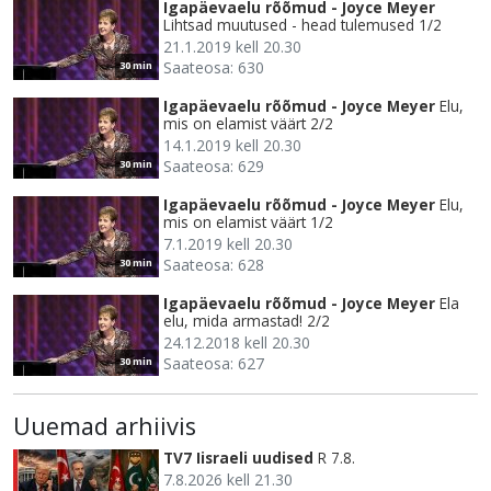
Igapäevaelu rõõmud - Joyce Meyer
Lihtsad muutused - head tulemused 1/2
21.1.2019 kell 20.30
Saateosa: 630
30 min
Igapäevaelu rõõmud - Joyce Meyer
Elu,
mis on elamist väärt 2/2
14.1.2019 kell 20.30
Saateosa: 629
30 min
Igapäevaelu rõõmud - Joyce Meyer
Elu,
mis on elamist väärt 1/2
7.1.2019 kell 20.30
Saateosa: 628
30 min
Igapäevaelu rõõmud - Joyce Meyer
Ela
elu, mida armastad! 2/2
24.12.2018 kell 20.30
Saateosa: 627
30 min
Uuemad arhiivis
TV7 Iisraeli uudised
R 7.8.
7.8.2026 kell 21.30