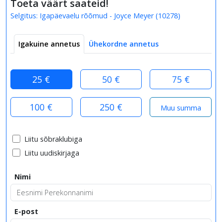
Toeta väärt saateid!
Selgitus:
Igapäevaelu rõõmud - Joyce Meyer
(
10278
)
Igakuine annetus
Ühekordne annetus
25 €
50 €
75 €
100 €
250 €
Liitu sõbraklubiga
Liitu uudiskirjaga
Nimi
E-post