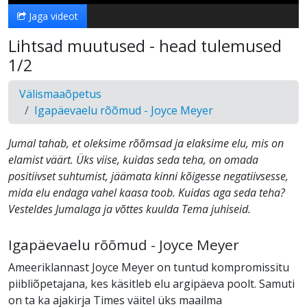
Jaga videot
Lihtsad muutused - head tulemused
1/2
Välismaaõpetus
Igapäevaelu rõõmud - Joyce Meyer
Jumal tahab, et oleksime rõõmsad ja elaksime elu, mis on
elamist väärt. Üks viise, kuidas seda teha, on omada
positiivset suhtumist, jäämata kinni kõigesse negatiivsesse,
mida elu endaga vahel kaasa toob. Kuidas aga seda teha?
Vesteldes Jumalaga ja võttes kuulda Tema juhiseid.
Igapäevaelu rõõmud - Joyce Meyer
Ameeriklannast Joyce Meyer on tuntud kompromissitu
piibliõpetajana, kes käsitleb elu argipäeva poolt. Samuti
on ta ka ajakirja Times väitel üks maailma