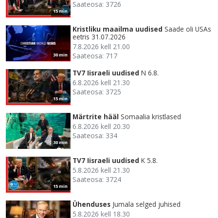
Saateosa: 3726
15 min
Kristliku maailma uudised
Saade oli USAs
eetris 31.07.2026
7.8.2026 kell 21.00
Saateosa: 717
30 min
TV7 Iisraeli uudised
N 6.8.
6.8.2026 kell 21.30
Saateosa: 3725
15 min
Märtrite hääl
Somaalia kristlased
6.8.2026 kell 20.30
Saateosa: 334
30 min
TV7 Iisraeli uudised
K 5.8.
5.8.2026 kell 21.30
Saateosa: 3724
15 min
Ühenduses
Jumala selged juhised
5.8.2026 kell 18.30