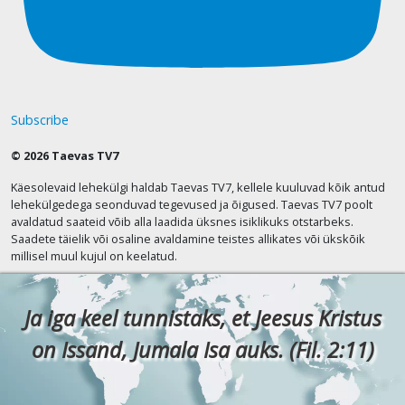
Subscribe
© 2026 Taevas TV7
Käesolevaid lehekülgi haldab Taevas TV7, kellele kuuluvad kõik antud
lehekülgedega seonduvad tegevused ja õigused. Taevas TV7 poolt
avaldatud saateid võib alla laadida üksnes isiklikuks otstarbeks.
Saadete täielik või osaline avaldamine teistes allikates või ükskõik
millisel muul kujul on keelatud.
Ja iga keel tunnistaks, et Jeesus Kristus
on Issand, Jumala Isa auks. (Fil. 2:11)