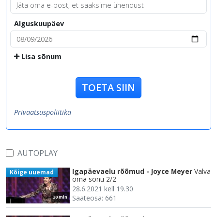
Alguskuupäev
Lisa sõnum
TOETA SIIN
Privaatsuspoliitika
AUTOPLAY
Igapäevaelu rõõmud - Joyce Meyer
Valva
Kõige uuemad
oma sõnu 2/2
28.6.2021 kell 19.30
Saateosa: 661
30 min