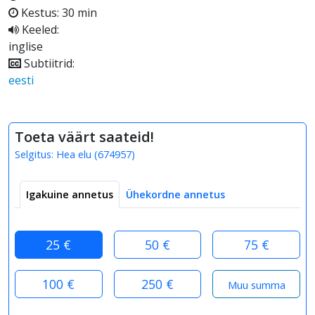
Kestus: 30 min
Keeled:
inglise
Subtiitrid:
eesti
Toeta väärt saateid!
Selgitus:
Hea elu
(
674957
)
Igakuine annetus
Ühekordne annetus
25 €
50 €
75 €
100 €
250 €