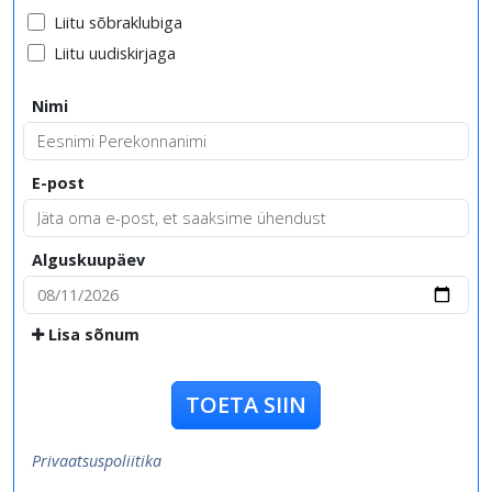
Liitu sõbraklubiga
Liitu uudiskirjaga
Nimi
E-post
Alguskuupäev
Lisa sõnum
TOETA SIIN
Privaatsuspoliitika