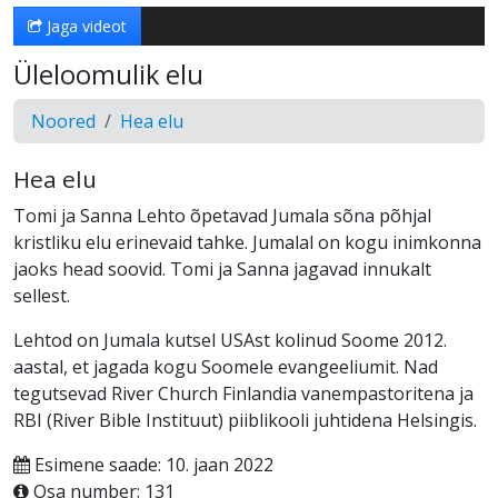
Jaga videot
Üleloomulik elu
Noored
Hea elu
Hea elu
Tomi ja Sanna Lehto õpetavad Jumala sõna põhjal
kristliku elu erinevaid tahke. Jumalal on kogu inimkonna
jaoks head soovid. Tomi ja Sanna jagavad innukalt
sellest.
Lehtod on Jumala kutsel USAst kolinud Soome 2012.
aastal, et jagada kogu Soomele evangeeliumit. Nad
tegutsevad River Church Finlandia vanempastoritena ja
RBI (River Bible Instituut) piiblikooli juhtidena Helsingis.
Esimene saade: 10. jaan 2022
Osa number: 131