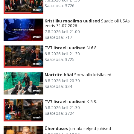
Saateosa: 3726
15 min
Kristliku maailma uudised
Saade oli USAs
eetris 31.07.2026
7.8.2026 kell 21.00
Saateosa: 717
30 min
TV7 Iisraeli uudised
N 6.8.
6.8.2026 kell 21.30
Saateosa: 3725
15 min
Märtrite hääl
Somaalia kristlased
6.8.2026 kell 20.30
Saateosa: 334
30 min
TV7 Iisraeli uudised
K 5.8.
5.8.2026 kell 21.30
Saateosa: 3724
15 min
Ühenduses
Jumala selged juhised