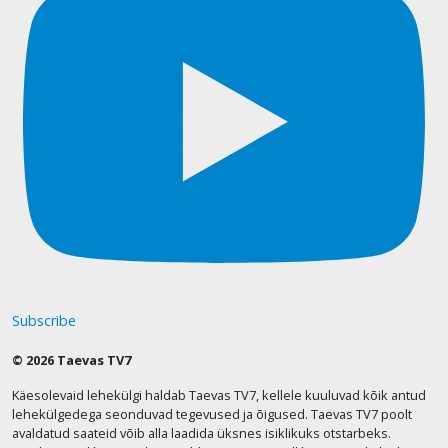
Subscribe
© 2026 Taevas TV7
Käesolevaid lehekülgi haldab Taevas TV7, kellele kuuluvad kõik antud
lehekülgedega seonduvad tegevused ja õigused. Taevas TV7 poolt
avaldatud saateid võib alla laadida üksnes isiklikuks otstarbeks.