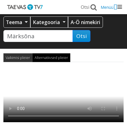
Menüü
Teema
Kategooria
A-Ö nimekiri
Otsi
Vaikimisi pleier
Alternatiivsed pleier