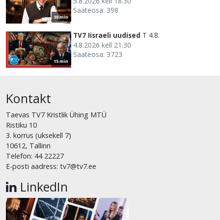
5.8.2026 kell 18.30
Saateosa: 398
30 min
TV7 Iisraeli uudised
T 4.8.
4.8.2026 kell 21.30
Saateosa: 3723
15 min
Kontakt
Taevas TV7 Kristlik Ühing MTÜ
Ristiku 10
3. korrus (uksekell 7)
10612, Tallinn
Telefon: 44 22227
E-posti aadress: tv7@tv7.ee
LinkedIn