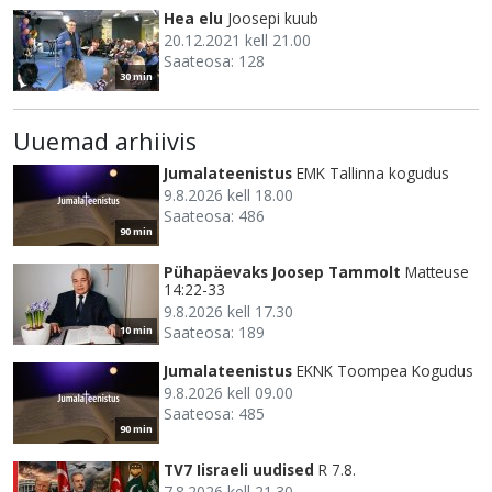
Hea elu
Joosepi kuub
20.12.2021 kell 21.00
Saateosa: 128
30 min
Uuemad arhiivis
Jumalateenistus
EMK Tallinna kogudus
9.8.2026 kell 18.00
Saateosa: 486
90 min
Pühapäevaks Joosep Tammolt
Matteuse
14:22-33
9.8.2026 kell 17.30
Saateosa: 189
10 min
Jumalateenistus
EKNK Toompea Kogudus
9.8.2026 kell 09.00
Saateosa: 485
90 min
TV7 Iisraeli uudised
R 7.8.
7.8.2026 kell 21.30