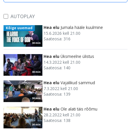
AUTOPLAY
Hea elu
Jumala hääle kuulmine
Kõige uuemad
15.6.2026 kell 21.00
Saateosa: 316
30 min
Hea elu
Üksmeelne ülistus
14.3.2022 kell 21.00
Saateosa: 140
30 min
Hea elu
Vajalikud sammud
7.3.2022 kell 21.00
Saateosa: 139
30 min
Hea elu
Ole alati täis rõõmu
28.2.2022 kell 21.00
Saateosa: 138
30 min