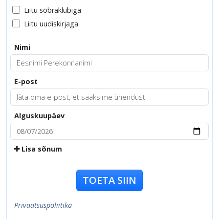
Liitu sõbraklubiga
Liitu uudiskirjaga
Nimi
E-post
Alguskuupäev
Lisa sõnum
TOETA SIIN
Privaatsuspoliitika