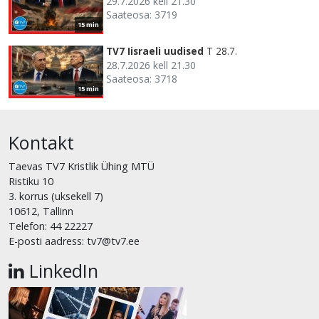
29.7.2026 kell 21.30
Saateosa: 3719
15 min
TV7 Iisraeli uudised
T 28.7.
28.7.2026 kell 21.30
Saateosa: 3718
15 min
Kontakt
Taevas TV7 Kristlik Ühing MTÜ
Ristiku 10
3. korrus (uksekell 7)
10612, Tallinn
Telefon: 44 22227
E-posti aadress: tv7@tv7.ee
LinkedIn