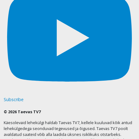
Subscribe
© 2026 Taevas TV7
Käesolevaid lehekülgi haldab Taevas TV7, kellele kuuluvad kõik antud
lehekülgedega seonduvad tegevused ja õigused. Taevas TV7 poolt
avaldatud saateid võib alla laadida üksnes isiklikuks otstarbeks.