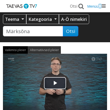
Menüü
Teema
Kategooria
A-Ö nimekiri
Otsi
Vaikimisi pleier
Alternatiivsed pleier
Esita
video