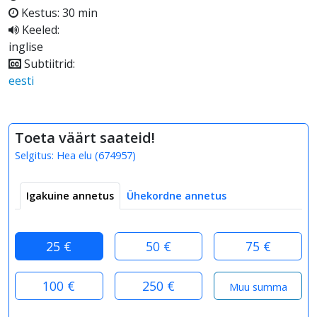
Kestus: 30 min
Keeled:
inglise
Subtiitrid:
eesti
Toeta väärt saateid!
Selgitus:
Hea elu
(
674957
)
Igakuine annetus
Ühekordne annetus
25 €
50 €
75 €
100 €
250 €