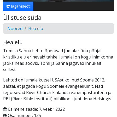
Jaga videot
Ülistuse süda
Noored
Hea elu
Hea elu
Tomi ja Sanna Lehto õpetavad Jumala sõna põhjal
kristliku elu erinevaid tahke. Jumalal on kogu inimkonna
jaoks head soovid. Tomi ja Sanna jagavad innukalt
sellest.
Lehtod on Jumala kutsel USAst kolinud Soome 2012.
aastal, et jagada kogu Soomele evangeeliumit. Nad
tegutsevad River Church Finlandia vanempastoritena ja
RBI (River Bible Instituut) piiblikooli juhtidena Helsingis.
Esimene saade: 7. veebr 2022
Osa number: 135