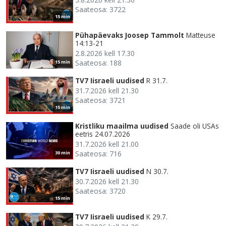
Saateosa: 3722
15 min
Pühapäevaks Joosep Tammolt
Matteuse
14:13-21
2.8.2026 kell 17.30
Saateosa: 188
15 min
TV7 Iisraeli uudised
R 31.7.
31.7.2026 kell 21.30
Saateosa: 3721
15 min
Kristliku maailma uudised
Saade oli USAs
eetris 24.07.2026
31.7.2026 kell 21.00
Saateosa: 716
30 min
TV7 Iisraeli uudised
N 30.7.
30.7.2026 kell 21.30
Saateosa: 3720
15 min
TV7 Iisraeli uudised
K 29.7.