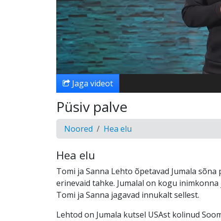
Jaga videot
Püsiv palve
Noored
Hea elu
Hea elu
Tomi ja Sanna Lehto õpetavad Jumala sõna põ
erinevaid tahke. Jumalal on kogu inimkonna 
Tomi ja Sanna jagavad innukalt sellest.
Lehtod on Jumala kutsel USAst kolinud Soome