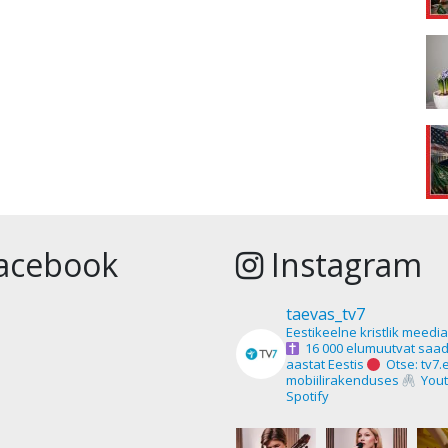
acebook
Instagram
taevas_tv7
Eestikeelne kristlik meedi
16 000 elumuutvat saad
aastat Eestis
Otse: tv7.
mobiilirakenduses
Yout
Spotify