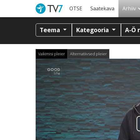
OTSE
Saatekava
Arhiiv
Teema
Kategooria
A-Ö 
Vaikimisi pleier
Alternatiivsed pleier