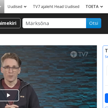
Uudised
TV7 ajaleht Head Uudised
TOETA
nimekiri
Otsi
T
S
Esita