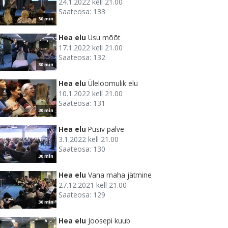
24.1.2022 kell 21.00
Saateosa: 133
30 min
Hea elu
Usu mõõt
17.1.2022 kell 21.00
Saateosa: 132
30 min
Hea elu
Üleloomulik elu
10.1.2022 kell 21.00
Saateosa: 131
30 min
Hea elu
Püsiv palve
3.1.2022 kell 21.00
Saateosa: 130
30 min
Hea elu
Vana maha jätmine
27.12.2021 kell 21.00
Saateosa: 129
30 min
Hea elu
Joosepi kuub