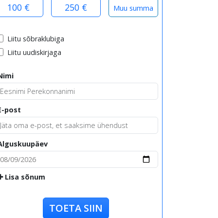
100 €
250 €
Liitu sõbraklubiga
Liitu uudiskirjaga
Nimi
E-post
Alguskuupäev
Lisa sõnum
TOETA SIIN