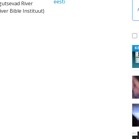
eesti
gutsevad River
ver Bible Instituut)
K