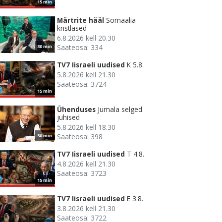
15 min
Märtrite hääl
Somaalia
kristlased
6.8.2026 kell 20.30
Saateosa: 334
30 min
TV7 Iisraeli uudised
K 5.8.
5.8.2026 kell 21.30
Saateosa: 3724
15 min
Ühenduses
Jumala selged
juhised
5.8.2026 kell 18.30
Saateosa: 398
30 min
TV7 Iisraeli uudised
T 4.8.
4.8.2026 kell 21.30
Saateosa: 3723
15 min
TV7 Iisraeli uudised
E 3.8.
3.8.2026 kell 21.30
Saateosa: 3722