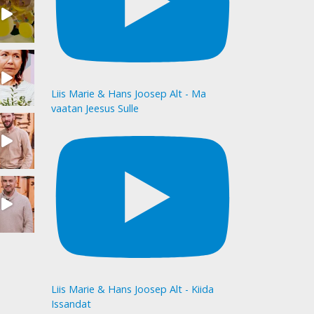
Liis Marie & Hans Joosep Alt - Ma
vaatan Jeesus Sulle
Liis Marie & Hans Joosep Alt - Kiida
Issandat