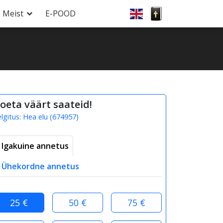
Meist
E-POOD
oeta väärt saateid!
elgitus:
Hea elu
(
674957
)
Igakuine annetus
Ühekordne annetus
25 €
50 €
75 €