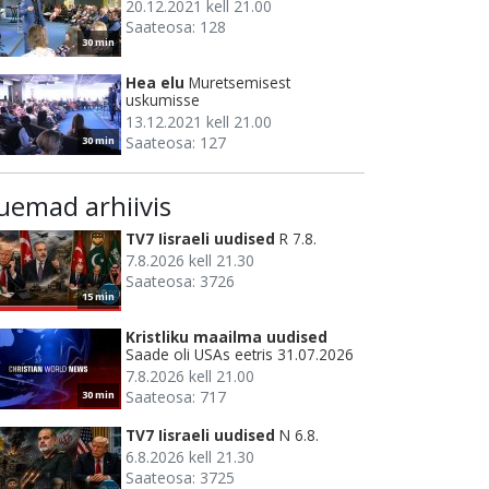
20.12.2021 kell 21.00
Saateosa: 128
30 min
Hea elu
Muretsemisest
uskumisse
13.12.2021 kell 21.00
Saateosa: 127
30 min
uemad arhiivis
TV7 Iisraeli uudised
R 7.8.
7.8.2026 kell 21.30
Saateosa: 3726
15 min
Kristliku maailma uudised
Saade oli USAs eetris 31.07.2026
7.8.2026 kell 21.00
Saateosa: 717
30 min
TV7 Iisraeli uudised
N 6.8.
6.8.2026 kell 21.30
Saateosa: 3725