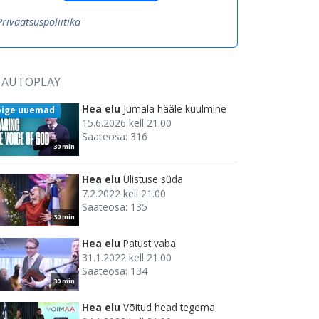
Privaatsuspoliitika
AUTOPLAY
Hea elu
Jumala hääle kuulmine
õige uuemad
15.6.2026 kell 21.00
Saateosa: 316
30 min
Hea elu
Ülistuse süda
7.2.2022 kell 21.00
Saateosa: 135
30 min
Hea elu
Patust vaba
31.1.2022 kell 21.00
Saateosa: 134
30 min
Hea elu
Võitud head tegema