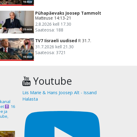
15 min
Pühapäevaks Joosep Tammolt
Matteuse 14:13-21
2.8.2026 kell 17.30
Saateosa: 188
15 min
TV7 Iisraeli uudised
R 31.7.
31.7.2026 kell 21.30
Saateosa: 3721
15 min
Youtube
Liis Marie & Hans Joosep Alt - Issand
Halasta
akanal
et
16
ee ja
ube,