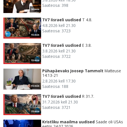
Saateosa: 398
30 min
TV7 Iisraeli uudised
T 4.8.
4.8.2026 kell 21.30
Saateosa: 3723
15 min
TV7 Iisraeli uudised
E 3.8.
3.8.2026 kell 21.30
Saateosa: 3722
15 min
Pühapäevaks Joosep Tammolt
Matteuse
14:13-21
2.8.2026 kell 17.30
Saateosa: 188
15 min
TV7 Iisraeli uudised
R 31.7.
31.7.2026 kell 21.30
Saateosa: 3721
15 min
Kristliku maailma uudised
Saade oli USAs
eetris 24.07.2026