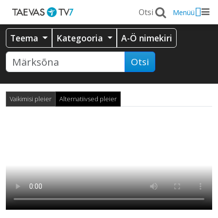
Menüü
Teema
Kategooria
A-Ö nimekiri
Otsi
Vaikimisi pleier
Alternatiivsed pleier