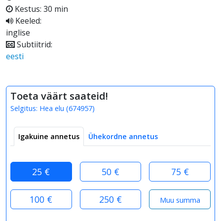
Kestus: 30 min
Keeled:
inglise
Subtiitrid:
eesti
Toeta väärt saateid!
Selgitus:
Hea elu
(
674957
)
Igakuine annetus
Ühekordne annetus
25 €
50 €
75 €
100 €
250 €