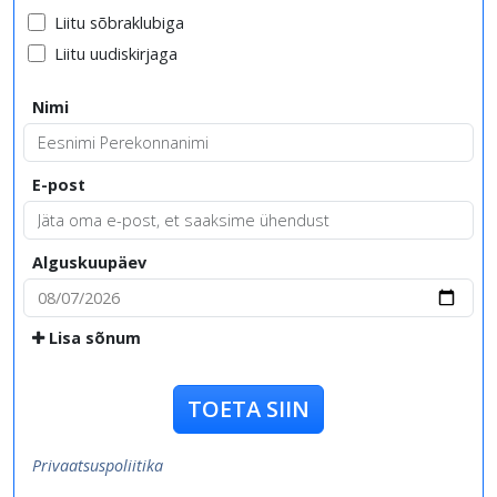
Liitu sõbraklubiga
Liitu uudiskirjaga
Nimi
E-post
Alguskuupäev
Lisa sõnum
TOETA SIIN
Privaatsuspoliitika