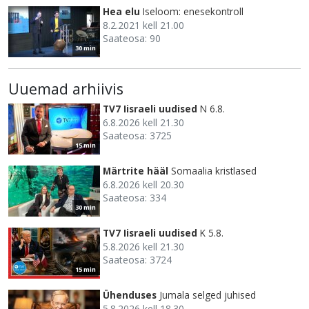
Hea elu
Iseloom: enesekontroll
8.2.2021 kell 21.00
Saateosa: 90
30 min
Uuemad arhiivis
TV7 Iisraeli uudised
N 6.8.
6.8.2026 kell 21.30
Saateosa: 3725
15 min
Märtrite hääl
Somaalia kristlased
6.8.2026 kell 20.30
Saateosa: 334
30 min
TV7 Iisraeli uudised
K 5.8.
5.8.2026 kell 21.30
Saateosa: 3724
15 min
Ühenduses
Jumala selged juhised
5.8.2026 kell 18.30