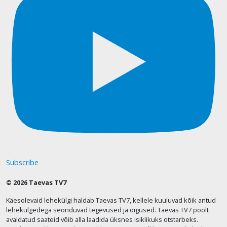
Subscribe
© 2026 Taevas TV7
Käesolevaid lehekülgi haldab Taevas TV7, kellele kuuluvad kõik antud
lehekülgedega seonduvad tegevused ja õigused. Taevas TV7 poolt
avaldatud saateid võib alla laadida üksnes isiklikuks otstarbeks.