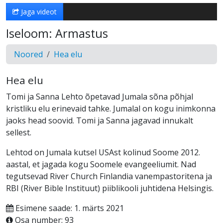
Jaga videot
Iseloom: Armastus
Noored
Hea elu
Hea elu
Tomi ja Sanna Lehto õpetavad Jumala sõna põhjal
kristliku elu erinevaid tahke. Jumalal on kogu inimkonna
jaoks head soovid. Tomi ja Sanna jagavad innukalt
sellest.
Lehtod on Jumala kutsel USAst kolinud Soome 2012.
aastal, et jagada kogu Soomele evangeeliumit. Nad
tegutsevad River Church Finlandia vanempastoritena ja
RBI (River Bible Instituut) piiblikooli juhtidena Helsingis.
Esimene saade: 1. märts 2021
Osa number: 93