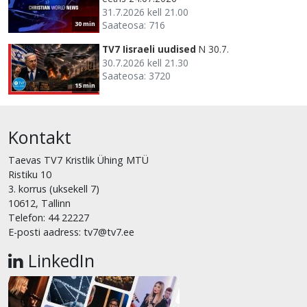
31.7.2026 kell 21.00
Saateosa: 716
30 min
TV7 Iisraeli uudised
N 30.7.
30.7.2026 kell 21.30
Saateosa: 3720
15 min
Kontakt
Taevas TV7 Kristlik Ühing MTÜ
Ristiku 10
3. korrus (uksekell 7)
10612, Tallinn
Telefon: 44 22227
E-posti aadress: tv7@tv7.ee
LinkedIn