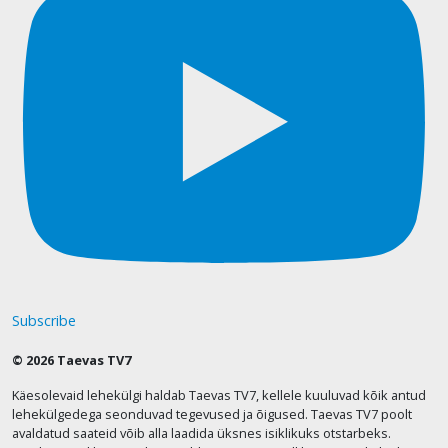
Subscribe
© 2026 Taevas TV7
Käesolevaid lehekülgi haldab Taevas TV7, kellele kuuluvad kõik antud
lehekülgedega seonduvad tegevused ja õigused. Taevas TV7 poolt
avaldatud saateid võib alla laadida üksnes isiklikuks otstarbeks.