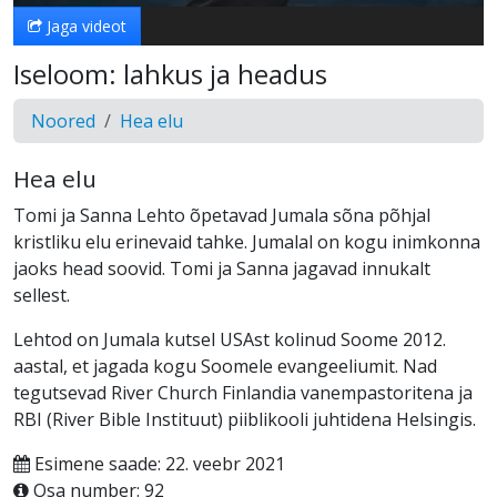
Jaga videot
Iseloom: lahkus ja headus
Noored
Hea elu
Hea elu
Tomi ja Sanna Lehto õpetavad Jumala sõna põhjal
kristliku elu erinevaid tahke. Jumalal on kogu inimkonna
jaoks head soovid. Tomi ja Sanna jagavad innukalt
sellest.
Lehtod on Jumala kutsel USAst kolinud Soome 2012.
aastal, et jagada kogu Soomele evangeeliumit. Nad
tegutsevad River Church Finlandia vanempastoritena ja
RBI (River Bible Instituut) piiblikooli juhtidena Helsingis.
Esimene saade: 22. veebr 2021
Osa number: 92