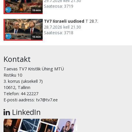
29.7.2026 kell 21.30
Saateosa: 3719
15 min
TV7 Iisraeli uudised
T 28.7.
28.7.2026 kell 21.30
Saateosa: 3718
15 min
Kontakt
Taevas TV7 Kristlik Ühing MTÜ
Ristiku 10
3. korrus (uksekell 7)
10612, Tallinn
Telefon: 44 22227
E-posti aadress: tv7@tv7.ee
LinkedIn