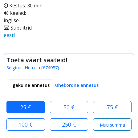
Kestus: 30 min
Keeled:
inglise
Subtiitrid:
eesti
Toeta väärt saateid!
Selgitus:
Hea elu
(
674957
)
Igakuine annetus
Ühekordne annetus
25 €
50 €
75 €
100 €
250 €