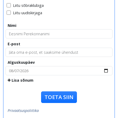
Liitu sõbraklubiga
Liitu uudiskirjaga
Nimi
E-post
Alguskuupäev
Lisa sõnum
TOETA SIIN
Privaatsuspoliitika