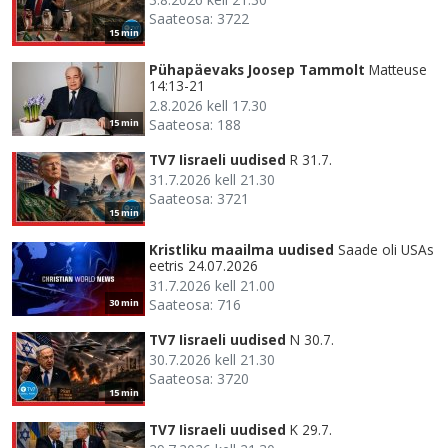
Saateosa: 3722
15 min
Pühapäevaks Joosep Tammolt
Matteuse
14:13-21
2.8.2026 kell 17.30
Saateosa: 188
15 min
TV7 Iisraeli uudised
R 31.7.
31.7.2026 kell 21.30
Saateosa: 3721
15 min
Kristliku maailma uudised
Saade oli USAs
eetris 24.07.2026
31.7.2026 kell 21.00
Saateosa: 716
30 min
TV7 Iisraeli uudised
N 30.7.
30.7.2026 kell 21.30
Saateosa: 3720
15 min
TV7 Iisraeli uudised
K 29.7.