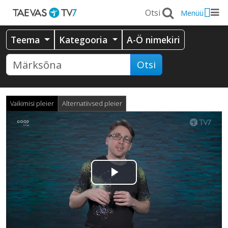
Menüü
Teema
Kategooria
A-Ö nimekiri
Otsi
Vaikimisi pleier
Alternatiivsed pleier
Esita
video