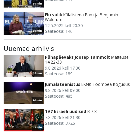
30 min
Elu valik
Külalistena Pam ja Benjamin
Waldrum
12.5.2025 kell 20.30
Saateosa: 146
30 min
Uuemad arhiivis
Pühapäevaks Joosep Tammolt
Matteuse
14:22-33
9.8.2026 kell 17.30
Saateosa: 189
10 min
Jumalateenistus
EKNK Toompea Kogudus
9.8.2026 kell 09.00
Saateosa: 485
90 min
TV7 Iisraeli uudised
R 7.8.
7.8.2026 kell 21.30
Saateosa: 3726
15 min