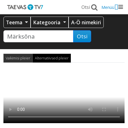
Menüü
Teema
Kategooria
A-Ö nimekiri
Otsi
Vaikimisi pleier
Alternatiivsed pleier