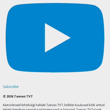
Subscribe
© 2026 Taevas TV7
Käesolevaid lehekülgi haldab Taevas TV7, kellele kuuluvad kõik antud
lehekülgedega seonduvad tegevused ja õigused. Taevas TV7 poolt