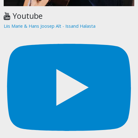
Youtube
Liis Marie & Hans Joosep Alt - Issand Halasta