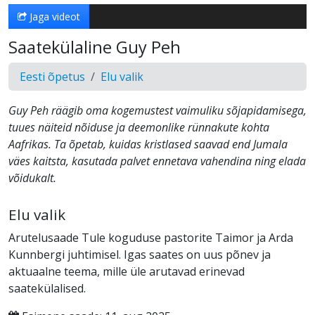
Jaga videot
Saatekülaline Guy Peh
Eesti õpetus
Elu valik
Guy Peh räägib oma kogemustest vaimuliku sõjapidamisega,
tuues näiteid nõiduse ja deemonlike rünnakute kohta
Aafrikas. Ta õpetab, kuidas kristlased saavad end Jumala
väes kaitsta, kasutada palvet ennetava vahendina ning elada
võidukalt.
Elu valik
Arutelusaade Tule koguduse pastorite Taimor ja Arda
Kunnbergi juhtimisel. Igas saates on uus põnev ja
aktuaalne teema, mille üle arutavad erinevad
saatekülalised.