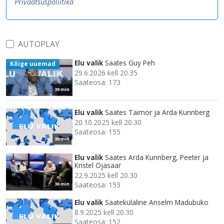
Privaatsuspoliitika
AUTOPLAY
Elu valik
Saates Guy Peh
Kõige uuemad
29.6.2026 kell 20.35
Saateosa: 173
30 min
Elu valik
Saates Taimor ja Arda Kunnberg
20.10.2025 kell 20.30
Saateosa: 155
30 min
Elu valik
Saates Arda Kunnberg, Peeter ja
Kristel Ojasaar
22.9.2025 kell 20.30
Saateosa: 153
30 min
Elu valik
Saatekülaline Anselm Madubuko
8.9.2025 kell 20.30
Saateosa: 152