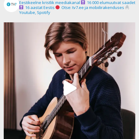
Eestikeelne kristlik meediakanal
16 000 elumuutvat saadet
16 aastat Eestis
Otse: tv7.ee ja mobiilirakenduses
Youtube, Spotify