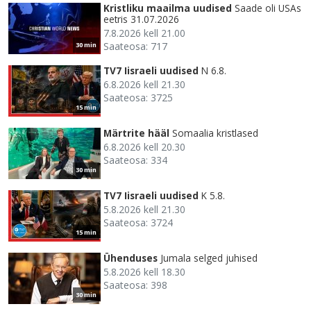
Kristliku maailma uudised
Saade oli USAs
eetris 31.07.2026
7.8.2026 kell 21.00
Saateosa: 717
30 min
TV7 Iisraeli uudised
N 6.8.
6.8.2026 kell 21.30
Saateosa: 3725
15 min
Märtrite hääl
Somaalia kristlased
6.8.2026 kell 20.30
Saateosa: 334
30 min
TV7 Iisraeli uudised
K 5.8.
5.8.2026 kell 21.30
Saateosa: 3724
15 min
Ühenduses
Jumala selged juhised
5.8.2026 kell 18.30
Saateosa: 398
30 min