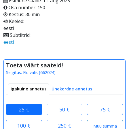
Esimene saade: 11. aug 2025
Osa number: 150
Kestus: 30 min
Keeled:
eesti
Subtiitrid:
eesti
Toeta väärt saateid!
Selgitus:
Elu valik
(
662024
)
Igakuine annetus
Ühekordne annetus
25 €
50 €
75 €
100 €
250 €