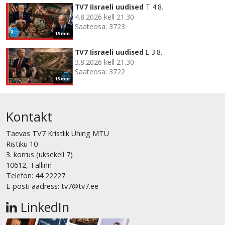
TV7 Iisraeli uudised
T 4.8.
4.8.2026 kell 21.30
Saateosa: 3723
15 min
TV7 Iisraeli uudised
E 3.8.
3.8.2026 kell 21.30
Saateosa: 3722
15 min
Kontakt
Taevas TV7 Kristlik Ühing MTÜ
Ristiku 10
3. korrus (uksekell 7)
10612, Tallinn
Telefon: 44 22227
E-posti aadress: tv7@tv7.ee
LinkedIn