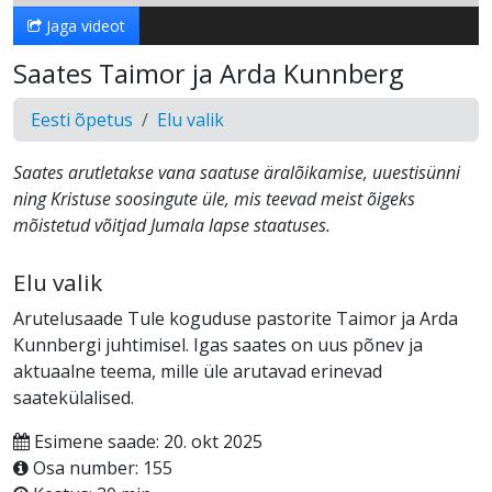
Jaga videot
Saates Taimor ja Arda Kunnberg
Eesti õpetus
Elu valik
Saates arutletakse vana saatuse äralõikamise, uuestisünni
ning Kristuse soosingute üle, mis teevad meist õigeks
mõistetud võitjad Jumala lapse staatuses.
Elu valik
Arutelusaade Tule koguduse pastorite Taimor ja Arda
Kunnbergi juhtimisel. Igas saates on uus põnev ja
aktuaalne teema, mille üle arutavad erinevad
saatekülalised.
Esimene saade: 20. okt 2025
Osa number: 155