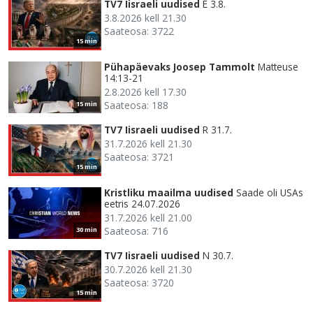
TV7 Iisraeli uudised
E 3.8.
3.8.2026 kell 21.30
Saateosa: 3722
15 min
Pühapäevaks Joosep Tammolt
Matteuse
14:13-21
2.8.2026 kell 17.30
Saateosa: 188
15 min
TV7 Iisraeli uudised
R 31.7.
31.7.2026 kell 21.30
Saateosa: 3721
15 min
Kristliku maailma uudised
Saade oli USAs
eetris 24.07.2026
31.7.2026 kell 21.00
Saateosa: 716
30 min
TV7 Iisraeli uudised
N 30.7.
30.7.2026 kell 21.30
Saateosa: 3720
15 min