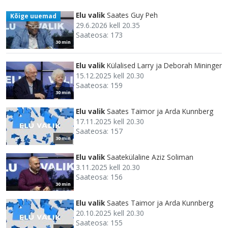
Elu valik
Saates Guy Peh
Kõige uuemad
29.6.2026 kell 20.35
Saateosa: 173
30 min
Elu valik
Külalised Larry ja Deborah Mininger
15.12.2025 kell 20.30
Saateosa: 159
30 min
Elu valik
Saates Taimor ja Arda Kunnberg
17.11.2025 kell 20.30
Saateosa: 157
30 min
Elu valik
Saatekülaline Aziz Soliman
3.11.2025 kell 20.30
Saateosa: 156
30 min
Elu valik
Saates Taimor ja Arda Kunnberg
20.10.2025 kell 20.30
Saateosa: 155