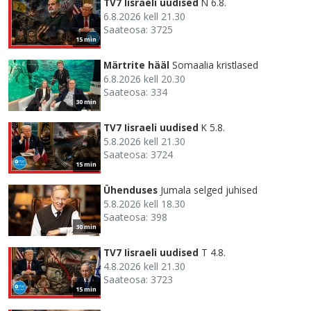
TV7 Iisraeli uudised
N 6.8.
6.8.2026 kell 21.30
Saateosa: 3725
15 min
Märtrite hääl
Somaalia kristlased
6.8.2026 kell 20.30
Saateosa: 334
30 min
TV7 Iisraeli uudised
K 5.8.
5.8.2026 kell 21.30
Saateosa: 3724
15 min
Ühenduses
Jumala selged juhised
5.8.2026 kell 18.30
Saateosa: 398
30 min
TV7 Iisraeli uudised
T 4.8.
4.8.2026 kell 21.30
Saateosa: 3723
15 min