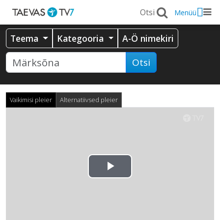
Menüü
Teema
Kategooria
A-Ö nimekiri
Otsi
Vaikimisi pleier
Alternatiivsed pleier
Esita
video