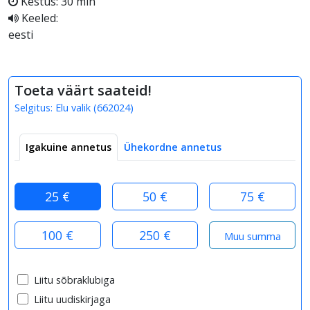
Kestus: 30 min
Keeled:
eesti
Toeta väärt saateid!
Selgitus:
Elu valik
(
662024
)
Igakuine annetus
Ühekordne annetus
25 €
50 €
75 €
100 €
250 €
Liitu sõbraklubiga
Liitu uudiskirjaga