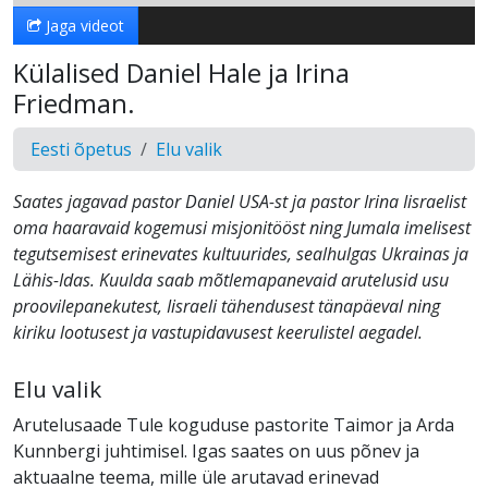
Jaga videot
Külalised Daniel Hale ja Irina
Friedman.
Eesti õpetus
Elu valik
Saates jagavad pastor Daniel USA-st ja pastor Irina Iisraelist
oma haaravaid kogemusi misjonitööst ning Jumala imelisest
tegutsemisest erinevates kultuurides, sealhulgas Ukrainas ja
Lähis-Idas. Kuulda saab mõtlemapanevaid arutelusid usu
proovilepanekutest, Iisraeli tähendusest tänapäeval ning
kiriku lootusest ja vastupidavusest keerulistel aegadel.
Elu valik
Arutelusaade Tule koguduse pastorite Taimor ja Arda
Kunnbergi juhtimisel. Igas saates on uus põnev ja
aktuaalne teema, mille üle arutavad erinevad