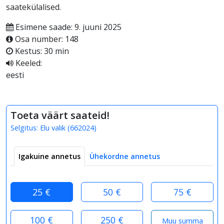
saatekülalised.
Esimene saade: 9. juuni 2025
Osa number: 148
Kestus: 30 min
Keeled:
eesti
Toeta väärt saateid!
Selgitus:
Elu valik
(
662024
)
Igakuine annetus
Ühekordne annetus
25 €
50 €
75 €
100 €
250 €