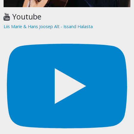
Youtube
Liis Marie & Hans Joosep Alt - Issand Halasta