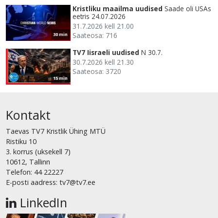
Kristliku maailma uudised
Saade oli USAs
eetris 24.07.2026
31.7.2026 kell 21.00
Saateosa: 716
30 min
TV7 Iisraeli uudised
N 30.7.
30.7.2026 kell 21.30
Saateosa: 3720
15 min
Kontakt
Taevas TV7 Kristlik Ühing MTÜ
Ristiku 10
3. korrus (uksekell 7)
10612, Tallinn
Telefon: 44 22227
E-posti aadress: tv7@tv7.ee
LinkedIn