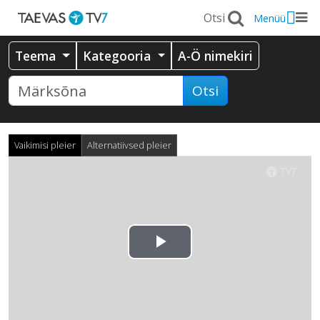
Menüü
Teema
Kategooria
A-Ö nimekiri
Otsi
Vaikimisi pleier
Alternatiivsed pleier
Esita
video