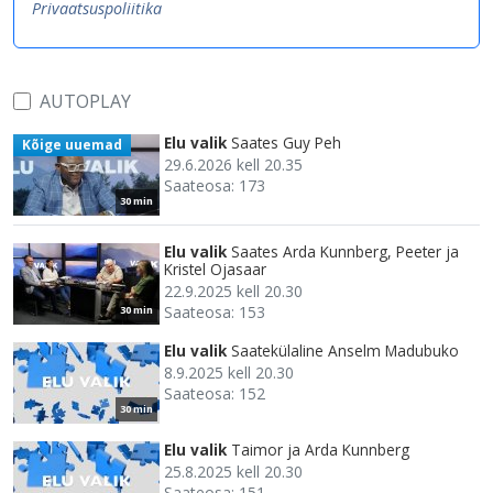
Privaatsuspoliitika
AUTOPLAY
Elu valik
Saates Guy Peh
Kõige uuemad
29.6.2026 kell 20.35
Saateosa: 173
30 min
Elu valik
Saates Arda Kunnberg, Peeter ja
Kristel Ojasaar
22.9.2025 kell 20.30
Saateosa: 153
30 min
Elu valik
Saatekülaline Anselm Madubuko
8.9.2025 kell 20.30
Saateosa: 152
30 min
Elu valik
Taimor ja Arda Kunnberg
25.8.2025 kell 20.30
Saateosa: 151