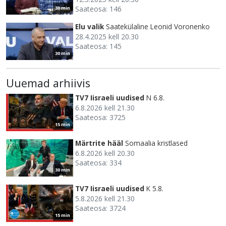
Saateosa: 146
30 min
Elu valik
Saatekülaline Leonid Voronenko
28.4.2025 kell 20.30
Saateosa: 145
30 min
Uuemad arhiivis
TV7 Iisraeli uudised
N 6.8.
6.8.2026 kell 21.30
Saateosa: 3725
15 min
Märtrite hääl
Somaalia kristlased
6.8.2026 kell 20.30
Saateosa: 334
30 min
TV7 Iisraeli uudised
K 5.8.
5.8.2026 kell 21.30
Saateosa: 3724
15 min